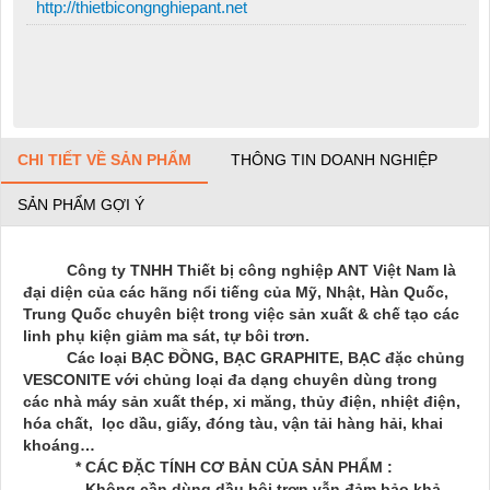
http://thietbicongnghiepant.net
CHI TIẾT VỀ SẢN PHẨM
THÔNG TIN DOANH NGHIỆP
SẢN PHẨM GỢI Ý
Công ty TNHH Thiết bị công nghiệp ANT Việt Nam
là
đại diện của các hãng nổi tiếng của Mỹ, Nhật, Hàn Quốc,
Trung Quốc chuyên biệt trong việc sản xuất & chế tạo các
linh phụ kiện giảm ma sát, tự bôi trơn.
Các loại BẠC ĐỒNG, BẠC GRAPHITE, BẠC đặc chủng
VESCONITE với chủng loại đa dạng chuyên dùng trong
các nhà máy sản xuất thép, xi măng, thủy điện, nhiệt điện,
hóa chất, lọc dầu, giấy, đóng tàu, vận tải hàng hải, khai
khoáng…
* CÁC ĐẶC TÍNH CƠ BẢN CỦA SẢN PHẨM :
- Không cần dùng dầu bôi trơn vẫn đảm bảo khả