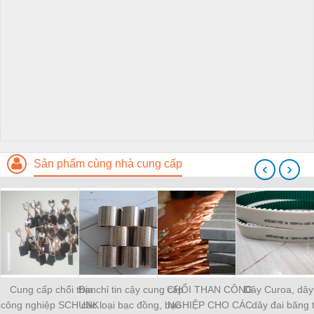
Sản phẩm cùng nhà cung cấp
‹
›
Cung cấp chổi than
Địa chỉ tin cậy cung cấp
CHỔI THAN CÔNG
Dây Curoa, dây 
công nghiệp SCHUNK :
các loại bạc đồng, bạc
NGHIỆP CHO CÁC
dây đai băng t