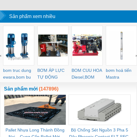
E55, K14Z3
Graphite chất lượng
NHÀ MÁY THỦY ĐIỆN,
cao.
NHIỆT ĐIỆN.
Sản phẩm xem nhiều
‹
›
bom truc dung
BƠM ÁP LỰC
BOM CUU HOA
bơm hoả tiển
ewara,bom bu
TỰ ĐỘNG
Diesel,BOM
Mastra
ewara
CHUA CHAY
Sản phẩm mới
(147896)
Pallet Nhựa Long Thành Đồng
Bộ Chống Sét Nguồn 3 Pha 5
Nai – Cung Cấp Pallet Mới,
Dây Phoenix Contact FLT-SEC-
C