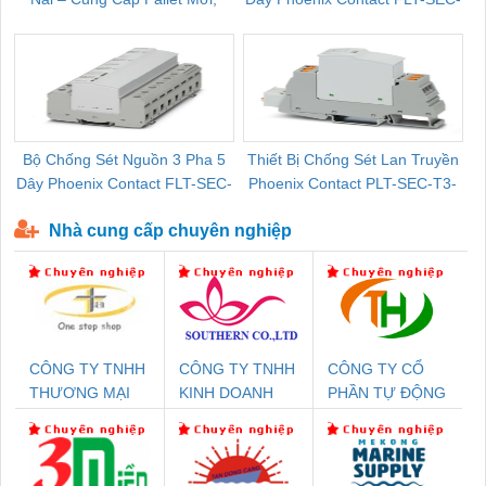
Pallet Cũ Giá Tốt
P-T1-3S-264/50-FM - 2909589
Bộ Chống Sét Nguồn 3 Pha 5
Thiết Bị Chống Sét Lan Truyền
B
Dây Phoenix Contact FLT-SEC-
Phoenix Contact PLT-SEC-T3-
P-T1-3S-440/35-FM - 2908264
230-FM-PT - 2907928
Nhà cung cấp chuyên nghiệp
CÔNG TY TNHH
CÔNG TY TNHH
CÔNG TY CỔ
THƯƠNG MẠI
KINH DOANH
PHẦN TỰ ĐỘNG
THIÊN ÂN VIỆT
DỊCH VỤ XNK
TIẾN HƯNG
NAM
PHƯƠNG NAM