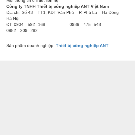
Mọi thông tin chi tiết liên hệ:
Công ty TNHH Thiết bị công nghiệp ANT Việt Nam
Địa chỉ: Số 43 – TT1, KĐT Văn Phú - P. Phú La – Hà Đông –
Hà Nội
ĐT: 0904—592--168 -------------
0986—475--548 -----------
0982—209--282
Sản phẩm doanh nghiệp:
Thiết bị công nghiệp ANT