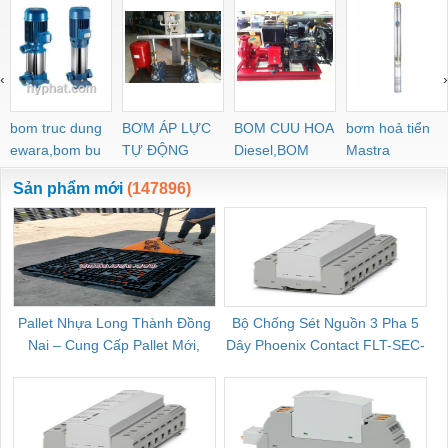
‹
›
bom truc dung
BƠM ÁP LỰC
BOM CUU HOA
bơm hoả tiển
ewara,bom bu
TỰ ĐỘNG
Diesel,BOM
Mastra
ewara
CHUA CHAY
Sản phẩm mới
(147896)
Pallet Nhựa Long Thành Đồng
Bộ Chống Sét Nguồn 3 Pha 5
Nai – Cung Cấp Pallet Mới,
Dây Phoenix Contact FLT-SEC-
C
Pallet Cũ Giá Tốt
P-T1-3S-264/50-FM - 2909589