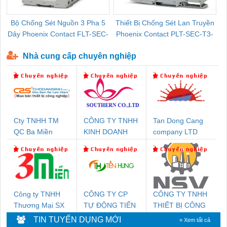
Bộ Chống Sét Nguồn 3 Pha 5
Thiết Bị Chống Sét Lan Truyền
B
Dây Phoenix Contact FLT-SEC-
Phoenix Contact PLT-SEC-T3-
P-T1-3S-440/35-FM - 2908264
230-FM-PT - 2907928
Nhà cung cấp chuyên nghiệp
Cty TNHH TM
CÔNG TY TNHH
Tan Dong Cang
QC Ba Miền
KINH DOANH
company LTD
DỊCH VỤ XNK
PHƯƠNG NAM
Công ty TNHH
CÔNG TY CP
CÔNG TY TNHH
Thương Mại SX
TỰ ĐỘNG TIẾN
THIẾT BỊ CÔNG
Ba Miền
HƯNG
NGHIỆP NIHON
TIN TUYỂN DỤNG MỚI
» Xem tất cả