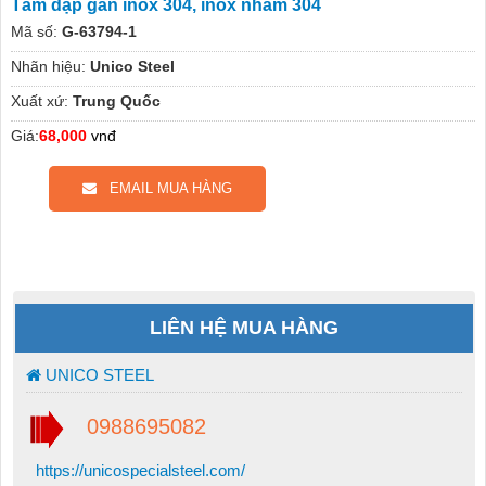
Tấm dập gân inox 304, inox nhám 304
Mã số:
G-63794-1
Nhãn hiệu:
Unico Steel
Xuất xứ:
Trung Quốc
Giá:
68,000
vnđ
EMAIL MUA HÀNG
LIÊN HỆ MUA HÀNG
UNICO STEEL
0988695082
https://unicospecialsteel.com/