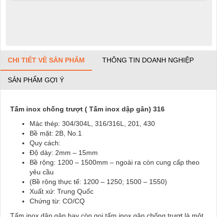
CHI TIẾT VỀ SẢN PHẨM
THÔNG TIN DOANH NGHIỆP
SẢN PHẨM GỢI Ý
Tấm inox chống trượt ( Tấm inox dập gân) 316
Mác thép: 304/304L, 316/316L, 201, 430
Bề mặt: 2B, No.1
Quy cách:
Độ dày: 2mm – 15mm
Bề rộng: 1200 – 1500mm – ngoài ra còn cung cấp theo
yêu cầu
(Bề rộng thực tế: 1200 – 1250; 1500 – 1550)
Xuất xứ: Trung Quốc
Chứng từ: CO/CQ
Tấm inox dập gân hay còn gọi tấm inox gân chống trượt là một