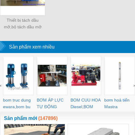
Thiết bị tách dầu
mỡ,bộ tách dầu mỡ
cao cấp nhất hiện nay.
Sản phẩm xem nhiều
‹
›
bom truc dung
BƠM ÁP LỰC
BOM CUU HOA
bơm hoả tiển
ewara,bom bu
TỰ ĐỘNG
Diesel,BOM
Mastra
ewara
CHUA CHAY
Sản phẩm mới
(147896)