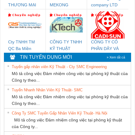
THƯƠNG MẠI
MEKONG
company LTD
THIÊN ÂN VIỆT
MARINE
NAM
SUPPLY
Cty TNHH TM
CÔNG TY TNHH
CÔNG TY CỔ
QC Ba Miền
KỸ THUẬT
PHẦN DÂY VÀ
KTECH VIỆT
CÁP ĐIỆN
TIN TUYỂN DỤNG MỚI
» Xem tất cả
NAM
THƯỢNG ĐÌNH
Tuyển gấp nhân viên Kỹ Thuật - Cty SMC Engineering
Mô tả công việc Đảm nhiệm công việc tại phòng kỹ thuật của
Công ty theo...
Tuyển Nhanh Nhân Viên Kỹ Thuật- SMC
Mô tả công việc Đảm nhiệm công việc tại phòng kỹ thuật của
Công ty theo...
Công Ty SMC Tuyển Gấp Nhân Viên Kỹ Thuật- Hà Nội
Mô tả công việc Đảm nhiệm công việc tại phòng kỹ thuật
của Công ty...