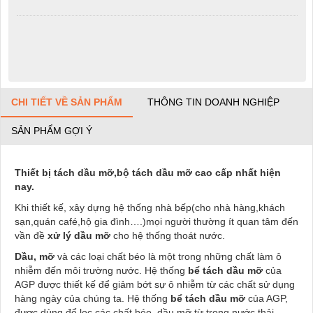
CHI TIẾT VỀ SẢN PHẨM
THÔNG TIN DOANH NGHIỆP
SẢN PHẨM GỢI Ý
Thiết bị tách dầu mỡ,bộ tách dầu mỡ cao cấp nhất hiện
nay.
Khi thiết kế, xây dựng hệ thống nhà bếp(cho nhà hàng,khách
sạn,quán café,hộ gia đình….)mọi người thường ít quan tâm đến
vần đề
xử lý dầu mỡ
cho hệ thống thoát nước.
Dầu, mỡ
và các loại chất béo là một trong những chất làm ô
nhiễm đến môi trường nước. Hệ thống
bể tách dầu mỡ
của
AGP được thiết kế để giảm bớt sự ô nhiễm từ các chất sử dụng
hàng ngày của chúng ta. Hệ thống
bể tách dầu mỡ
của AGP,
được dùng để lọc các chất béo, dầu mỡ từ trong nước thải