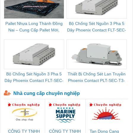
Pallet Nhựa Long Thành Đồng
Bộ Chống Sét Nguồn 3 Pha 5
Nai – Cung Cấp Pallet Mới,
Dây Phoenix Contact FLT-SEC-
C
Pallet Cũ Giá Tốt
P-T1-3S-264/50-FM - 2909589
Bộ Chống Sét Nguồn 3 Pha 5
Thiết Bị Chống Sét Lan Truyền
B
Dây Phoenix Contact FLT-SEC-
Phoenix Contact PLT-SEC-T3-
P-T1-3S-440/35-FM - 2908264
230-FM-PT - 2907928
Nhà cung cấp chuyên nghiệp
CÔNG TY TNHH
CÔNG TY TNHH
Tan Dong Cang