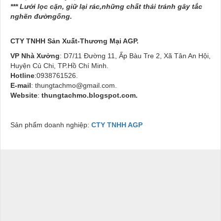
*** Lưới lọc cặn, giữ lại rác,những chất thải tránh gây tắc
nghẽn đườngống.
CTY TNHH Sản Xuất-Thương Mại AGP.
VP Nhà Xưởng
: D7/11 Đường 11, Ấp Bàu Tre 2, Xã Tân An Hội,
Huyện Củ Chi, TP.Hồ Chí Minh.
Hotline
:0938761526.
E-mail
: thungtachmo@gmail.com.
Website
:
thungtachmo.blogspot.com
.
Sản phẩm doanh nghiệp:
CTY TNHH AGP