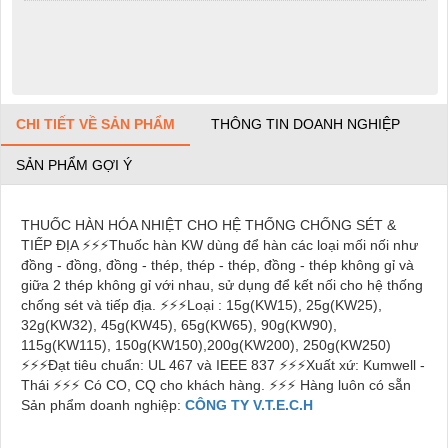
CHI TIẾT VỀ SẢN PHẨM
THÔNG TIN DOANH NGHIỆP
SẢN PHẨM GỢI Ý
THUỐC HÀN HÓA NHIỆT CHO HỆ THỐNG CHỐNG SÉT &
TIẾP ĐỊA ⚡⚡⚡Thuốc hàn KW dùng để hàn các loại mối nối như
đồng - đồng, đồng - thép, thép - thép, đồng - thép không gỉ và
giữa 2 thép không gỉ với nhau, sử dụng để kết nối cho hệ thống
chống sét và tiếp địa. ⚡⚡⚡Loại : 15g(KW15), 25g(KW25),
32g(KW32), 45g(KW45), 65g(KW65), 90g(KW90),
115g(KW115), 150g(KW150),200g(KW200), 250g(KW250)
⚡⚡⚡Đạt tiêu chuẩn: UL 467 và IEEE 837 ⚡⚡⚡Xuất xứ: Kumwell -
Thái ⚡⚡⚡ Có CO, CQ cho khách hàng. ⚡⚡⚡ Hàng luôn có sẵn
Sản phẩm doanh nghiệp:
CÔNG TY V.T.E.C.H