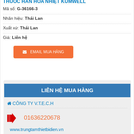
THUỐC HÀN HÓA NHIỆT KUMWELL
Mã số:
G-36166-3
Nhãn hiệu:
Thái Lan
Xuất xứ:
Thái Lan
Giá:
Liên hệ
EMAIL MUA HÀNG
LIÊN HỆ MUA HÀNG
CÔNG TY V.T.E.C.H
01636220678
www.trungtamthietbidien.vn