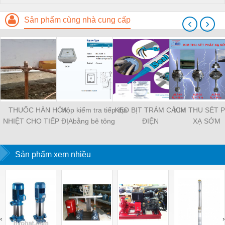
Sản phẩm cùng nhà cung cấp
‹
›
THUỐC HÀN HÓA
Hộp kiểm tra tiếp địa
KEO BỊT TRÁM CÁCH
KIM THU SÉT 
NHIỆT CHO TIẾP ĐỊA
bằng bê tông
ĐIỆN
XẠ SỚM
Sản phẩm xem nhiều
‹
›