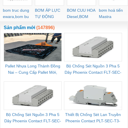
bom truc dung
BƠM ÁP LỰC
BOM CUU HOA
bơm hoả tiển
ewara,bom bu
TỰ ĐỘNG
Diesel,BOM
Mastra
ewara
CHUA CHAY
Sản phẩm mới
(147896)
Pallet Nhựa Long Thành Đồng
Bộ Chống Sét Nguồn 3 Pha 5
Nai – Cung Cấp Pallet Mới,
Dây Phoenix Contact FLT-SEC-
C
Pallet Cũ Giá Tốt
P-T1-3S-264/50-FM - 2909589
Bộ Chống Sét Nguồn 3 Pha 5
Thiết Bị Chống Sét Lan Truyền
B
Dây Phoenix Contact FLT-SEC-
Phoenix Contact PLT-SEC-T3-
P-T1-3S-440/35-FM - 2908264
230-FM-PT - 2907928