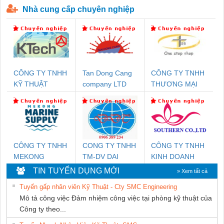
Nhà cung cấp chuyên nghiệp
CÔNG TY TNHH
Tan Dong Cang
CÔNG TY TNHH
KỸ THUẬT
company LTD
THƯƠNG MẠI
KTECH VIỆT
THIÊN ÂN VIỆT
NAM
NAM
CÔNG TY TNHH
CONG TY TNHH
CÔNG TY TNHH
MEKONG
TM-DV DAI
KINH DOANH
MARINE SUPPLY
DONG THANH
DỊCH VỤ XNK
TIN TUYỂN DỤNG MỚI
» Xem tất cả
PHƯƠNG NAM
Tuyển gấp nhân viên Kỹ Thuật - Cty SMC Engineering
Mô tả công việc Đảm nhiệm công việc tại phòng kỹ thuật của
Công ty theo...