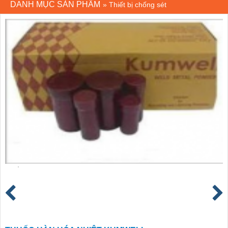
DANH MỤC SẢN PHẨM
»
Thiết bị chống sét