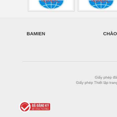
Thiết bị làm sạch
Thiết bị sơn - Sơn
Thiết bị nhà bếp
Thiết bị nhiệt
BAMIEN
CHÀO
Thiêt bị PCCC
Thiết bị truyền động
Thiết bị văn phòng
Thiết bị viễn thông
Giấy phép đă
Thủy lực-Thiết bị
Giấy phép Thiết lập tra
Thủy sản - Trang thiết bị
Tự động hoá
Van - Co các loại
Vật liệu mài mòn