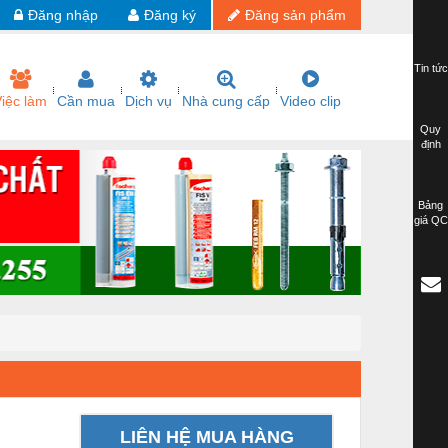
Đăng nhập
Đăng ký
Đăng sản phẩm
Tin tức
iệc làm
Cần mua
Dịch vụ
Nhà cung cấp
Video clip
Quy
định
Bảng
giá QC
LIÊN HỆ MUA HÀNG