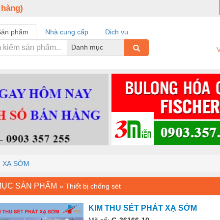
 hàng)
Sản phẩm
Nhà cung cấp
Dịch vụ
Danh mục
V
T XẠ SỚM
MỤC SẢN PHẨM
»
Thiết bị chống sét
KIM THU SÉT PHÁT XẠ SỚM
Mã số:
G-36166-10