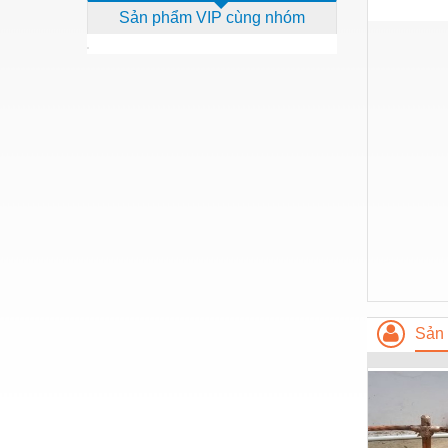
Sản phẩm VIP cùng nhóm
Dịch vụ - Thi công
Điện công nghiệp
Điện gia dụng
Điện Lạnh
Đóng tàu Thiết bị
Đúc chính xác Thiết bị
Dụng cụ cầm tay
Dụng cụ cắt gọt
Dụng cụ điện
Sản 
Dụng cụ đo
Gỗ - Trang thiết bị
Hàn cắt - Thiết bị