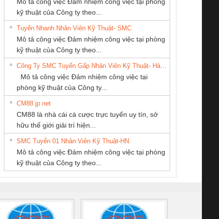
Mô tả công việc Đảm nhiệm công việc tại phòng
kỹ thuật của Công ty theo...
Tuyển Nhanh Nhân Viên Kỹ Thuật- SMC
CÔNG TY CỔ
CÔNG TY TNHH
Công ty TNHH
 Le An Toàn
Bộ giám sát chuỗi
Bộ giám sát dòng
Bộ ng
Mô tả công việc Đảm nhiệm công việc tại phòng
PHẦN DÂY VÀ
KINH DOANH
Thương Mại SX
enix Contact
tấm pin
điện chuỗi
ray W
kỹ thuật của Công ty theo...
CÁP ĐIỆN
DỊCH VỤ XNK
Ba Miền
6960 – PSR-
TRANSCLINIC 16I+
TRANSCLINIC 16I+
BAS 
Công Ty SMC Tuyển Gấp Nhân Viên Kỹ Thuật- Hà Nội
THƯỢNG ĐÌNH
PHƯƠNG NAM
SCP-
1K5 L (2433950000)
(2008130000)
(28
Mô tả công việc Đảm nhiệm công việc tại
/FSP/2X1/1X2
phòng kỹ thuật của Công ty...
CM88 jp net
CÔNG TY TNHH
Công Ty TNHH
CÔNG TY TNHH
CM88 là nhà cái cá cược trực tuyến uy tín, sở
THIẾT BỊ CÔNG
Thiết Bị Điện Nam
KỸ THUẬT KTECH
iám sát chuỗi
Bộ chỉnh lưu nguồn
Nẹp nhôm chống
Bộ c
hữu thế giới giải trí hiện...
NGHIỆP NIHON
Quốc Thịnh
VIỆT NAM
tấm pin
điện TRANSCLINIC
trơn Đà Nẵng
giám 
SETSUBI VIỆT
SMC Tuyển 01 Nhân Viên Kỹ Thuật-HN
SCLINIC 16I+
BKE 1K5.4
Sola
NAM
Mô tả công việc Đảm nhiệm công việc tại phòng
 (2502520000)
(7791400879)2. Giá
TRAN
kỹ thuật của Công ty theo...
1K5.4