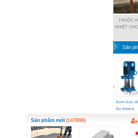
Hóa chất-Trang thiết bị
Kệ công nghiệp
THUỐC H
Khí nén - Thiết bị
NHIỆT CHO
Khuôn mẫu - Phụ tùng
Lọc công nghiệp
Sản ph
Máy công cụ - Phụ tùng
Mỏ - Trang thiết bị
Mô tơ - Hộp số
‹
Môi trường - Thiết bị
Nâng hạ - Trang thiết bị
bom truc 
bu ewara
Nội - Ngoại thất - văn phòng
Sản phẩm mới
(147896)
Nồi hơi - Trang thiết bị
Nông nghiệp - Thiết bị