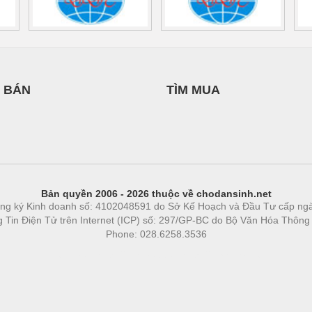
 BÁN
TÌM MUA
Bản quyền 2006 - 2026 thuộc về chodansinh.net
ng ký Kinh doanh số: 4102048591 do Sở Kế Hoạch và Đầu Tư cấp ng
ng Tin Điện Tử trên Internet (ICP) số: 297/GP-BC do Bộ Văn Hóa Thông
Phone: 028.6258.3536
Phòng trọ
|
https://bdsgroup.vn
https://kqxs123.com