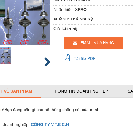
Nhãn hiệu:
XPRO
Xuất xứ:
Thổ Nhĩ Kỳ
Giá:
Liên hệ
EMAIL MUA HÀNG
Tải file PDF
ẾT VỀ SẢN PHẨM
THÔNG TIN DOANH NGHIỆP
SẢ
⚡
Bạn đang cần gì cho hệ thống chống sét của mình...
 doanh nghiệp:
CÔNG TY V.T.E.C.H