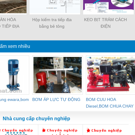
ÀN HÓA
Hộp kiểm tra tiếp địa
KEO BỊT TRÁM CÁCH
 TIẾP ĐỊA
bằng bê tông
ĐIỆN
ẩm xem nhiều
dung ewara,bom
BƠM ÁP LỰC TỰ ĐỘNG
BOM CUU HOA
Diesel,BOM CHUA CHAY
Nhà cung cấp chuyên nghiệp