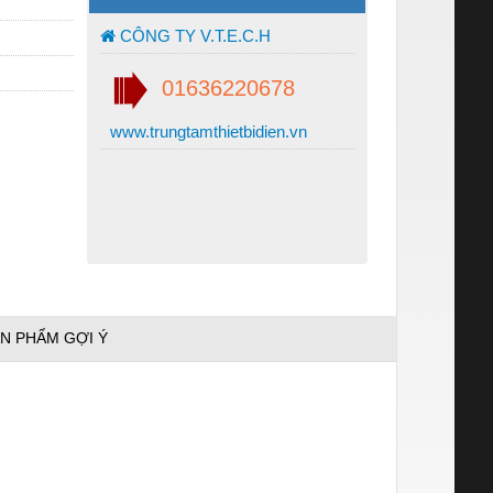
CÔNG TY V.T.E.C.H
01636220678
www.trungtamthietbidien.vn
N PHẨM GỢI Ý