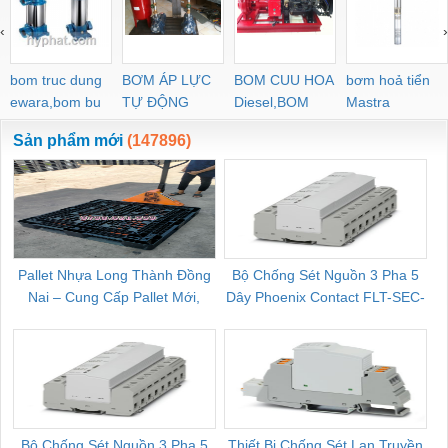
‹
›
bom truc dung
BƠM ÁP LỰC
BOM CUU HOA
bơm hoả tiển
ewara,bom bu
TỰ ĐỘNG
Diesel,BOM
Mastra
ewara
CHUA CHAY
Sản phẩm mới
(147896)
Pallet Nhựa Long Thành Đồng
Bộ Chống Sét Nguồn 3 Pha 5
Nai – Cung Cấp Pallet Mới,
Dây Phoenix Contact FLT-SEC-
C
Pallet Cũ Giá Tốt
P-T1-3S-264/50-FM - 2909589
Bộ Chống Sét Nguồn 3 Pha 5
Thiết Bị Chống Sét Lan Truyền
B