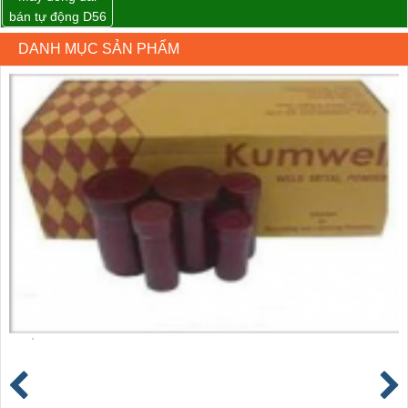
bán tự động D56
Strapack
DANH MỤC SẢN PHẨM