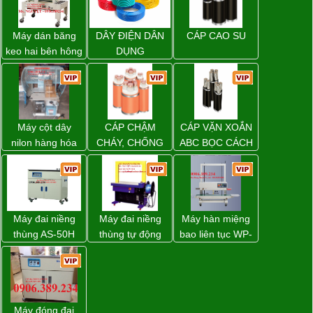
Máy dán băng
DÂY ĐIỆN DÂN
CÁP CAO SU
keo hai bên hông
DỤNG
thùng carton
WP-5050SA giá
rẻ Miền Nam
Máy cột dây
CÁP CHẬM
CÁP VẶN XOẮN
nilon hàng hóa
CHÁY, CHỐNG
ABC BỌC CÁCH
model CY-100
CHÁY
ĐIỆN XLPE
Máy đai niềng
Máy đai niềng
Máy hàn miệng
thùng AS-50H
thùng tự động
bao liên tục WP-
Wellpack
DBA-200 giá tốt
1200V chính
hãng giá tốt
Máy đóng đai