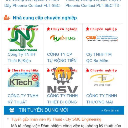
Dây Phoenix Contact FLT-SEC-
Phoenix Contact PLT-SEC-T3-
P-T1-3S-440/35-FM - 2908264
230-FM-PT - 2907928
Nhà cung cấp chuyên nghiệp
Công Ty TNHH
CÔNG TY CP
Cty TNHH TM
Thiết Bị Điện
TỰ ĐỘNG TIẾN
QC Ba Miền
Nam Quốc Thịnh
HƯNG
CÔNG TY TNHH
CÔNG TY TNHH
CÔNG TY TNHH
KỸ THUẬT
THIẾT BỊ CÔNG
THƯƠNG MẠI
KTECH VIỆT
NGHIỆP NIHON
THIÊN ÂN VIỆT
TIN TUYỂN DỤNG MỚI
» Xem tất cả
NAM
SETSUBI VIỆT
NAM
Tuyển gấp nhân viên Kỹ Thuật - Cty SMC Engineering
NAM
Mô tả công việc Đảm nhiệm công việc tại phòng kỹ thuật của