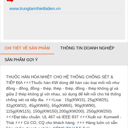
www.trungtamthietbidien.vn
CHI TIẾT VỀ SẢN PHẨM
THÔNG TIN DOANH NGHIỆP
SẢN PHẨM GỢI Ý
THUỐC HÀN HÓA NHIỆT CHO HỆ THỐNG CHỐNG SÉT &
TIẾP ĐỊA ⚡⚡⚡Thuốc hàn KW dùng để hàn các loại mối nối như
đồng - đồng, đồng - thép, thép - thép, đồng - thép không gỉ và
giữa 2 thép không gỉ với nhau, sử dụng để kết nối cho hệ thống
chống sét và tiếp địa. ⚡⚡⚡Loại : 15g(KW15), 25g(KW25),
32g(KW32), 45g(KW45), 65g(KW65), 90g(KW90),
115g(KW115), 150g(KW150),200g(KW200), 250g(KW250)
⚡⚡⚡Đạt tiêu chuẩn: UL 467 và IEEE 837 ⚡⚡⚡Xuất xứ: Kumwell -
Thái ⚡⚡⚡ Có CO, CQ cho khách hàng. ⚡⚡⚡ Hàng luôn có sẵn