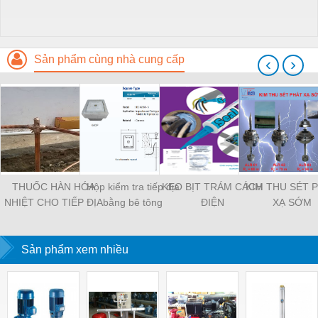
Sản phẩm cùng nhà cung cấp
‹
›
THUỐC HÀN HÓA
Hộp kiểm tra tiếp địa
KEO BỊT TRÁM CÁCH
KIM THU SÉT 
NHIỆT CHO TIẾP ĐỊA
bằng bê tông
ĐIỆN
XẠ SỚM
Sản phẩm xem nhiều