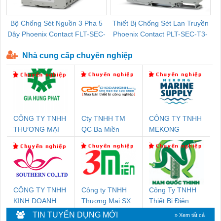
Bộ Chống Sét Nguồn 3 Pha 5
Thiết Bị Chống Sét Lan Truyền
B
Dây Phoenix Contact FLT-SEC-
Phoenix Contact PLT-SEC-T3-
P-T1-3S-440/35-FM - 2908264
230-FM-PT - 2907928
Nhà cung cấp chuyên nghiệp
CÔNG TY TNHH
Cty TNHH TM
CÔNG TY TNHH
THƯƠNG MẠI
QC Ba Miền
MEKONG
DỊCH VỤ KỸ
MARINE
THUẬT ĐIỆN CƠ
SUPPLY
GIA HƯNG PHÁT
CÔNG TY TNHH
Công ty TNHH
Công Ty TNHH
KINH DOANH
Thương Mại SX
Thiết Bị Điện
DỊCH VỤ XNK
Ba Miền
Nam Quốc Thịnh
TIN TUYỂN DỤNG MỚI
» Xem tất cả