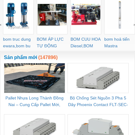
‹
›
bom truc dung
BƠM ÁP LỰC
BOM CUU HOA
bơm hoả tiển
ewara,bom bu
TỰ ĐỘNG
Diesel,BOM
Mastra
ewara
CHUA CHAY
Sản phẩm mới
(147896)
Pallet Nhựa Long Thành Đồng
Bộ Chống Sét Nguồn 3 Pha 5
Nai – Cung Cấp Pallet Mới,
Dây Phoenix Contact FLT-SEC-
C
Pallet Cũ Giá Tốt
P-T1-3S-264/50-FM - 2909589