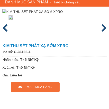
DANH MỤC SẢN PHẨM
»
Thiết bị chống sét
KIM THU SÉT PHÁT XẠ SỚM XPRO
Mã số:
G-36166-1
Nhãn hiệu:
Thổ Nhĩ Kỳ
Xuất xứ:
Thổ Nhĩ Kỳ
Giá:
Liên hệ
EMAIL MUA HÀNG