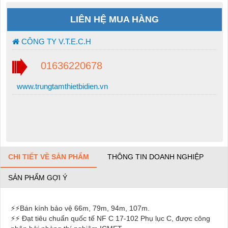
LIÊN HỆ MUA HÀNG
CÔNG TY V.T.E.C.H
01636220678
www.trungtamthietbidien.vn
CHI TIẾT VỀ SẢN PHẨM
THÔNG TIN DOANH NGHIỆP
SẢN PHẨM GỢI Ý
⚡⚡Bán kính bảo vệ 66m, 79m, 94m, 107m.
⚡⚡ Đạt tiêu chuẩn quốc tế NF C 17-102 Phụ lục C, được công