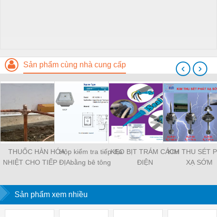
Sản phẩm cùng nhà cung cấp
‹
›
THUỐC HÀN HÓA
Hộp kiểm tra tiếp địa
KEO BỊT TRÁM CÁCH
KIM THU SÉT 
NHIỆT CHO TIẾP ĐỊA
bằng bê tông
ĐIỆN
XẠ SỚM
Sản phẩm xem nhiều