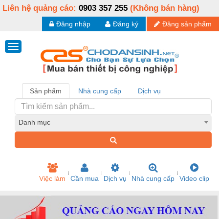
Liên hệ quảng cáo:
0903 357 255
(Không bán hàng)
Đăng nhập
Đăng ký
Đăng sản phẩm
Sản phẩm
Nhà cung cấp
Dịch vụ
Danh mục
Việc làm
Cần mua
Dịch vụ
Nhà cung cấp
Video clip