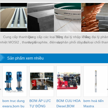
Cung cấp thanh gia
Cung cấp các loại điện
Tổng đại lý nhập khẩu
Tổng đại lý phân
nhiệt MOSI2 , thanh gia
cực Graphite, điện cực
và phân phối dây đai
các loại chổi tha
nhiệt SiC, vòng gia
xung, điện cực khuân
băng tải, dây Curoa
nghiệp.
nhiệt,
mẫu
các loại
Sản phẩm xem nhiều
‹
›
bom truc dung
BƠM ÁP LỰC
BOM CUU HOA
bơm hoả tiển
ewara,bom bu
TỰ ĐỘNG
Diesel,BOM
Mastra