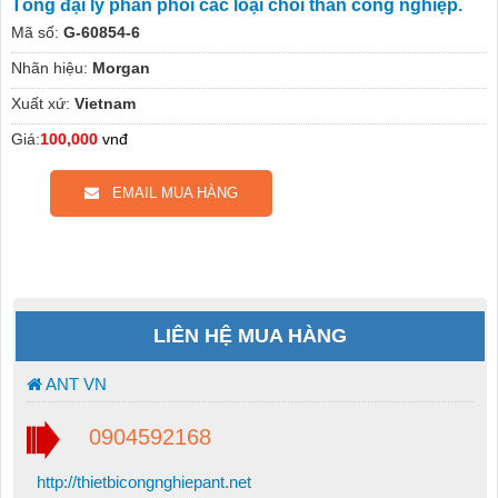
Tổng đại lý phân phối các loại chổi than công nghiệp.
Mã số:
G-60854-6
Nhãn hiệu:
Morgan
Xuất xứ:
Vietnam
Giá:
100,000
vnđ
EMAIL MUA HÀNG
LIÊN HỆ MUA HÀNG
ANT VN
0904592168
http://thietbicongnghiepant.net