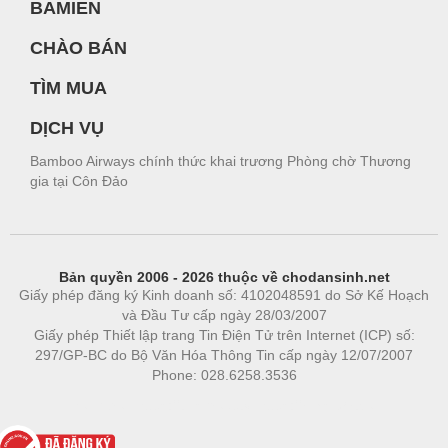
BAMIEN
CHÀO BÁN
TÌM MUA
DỊCH VỤ
Bamboo Airways chính thức khai trương Phòng chờ Thương
gia tại Côn Đảo
Bản quyền 2006 - 2026 thuộc về chodansinh.net
Giấy phép đăng ký Kinh doanh số: 4102048591 do Sở Kế Hoạch
và Đầu Tư cấp ngày 28/03/2007
Giấy phép Thiết lập trang Tin Điện Tử trên Internet (ICP) số:
297/GP-BC do Bộ Văn Hóa Thông Tin cấp ngày 12/07/2007
Phone: 028.6258.3536
Phòng trọ
|
https://bdsgroup.vn
https://kqxs123.com