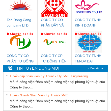
Tan Dong Cang
CÔNG TY CỔ
CÔNG TY TNHH
company LTD
PHẦN DÂY VÀ
KINH DOANH
CÁP ĐIỆN
DỊCH VỤ XNK
THƯỢNG ĐÌNH
PHƯƠNG NAM
CÔNG TY CỔ
CÔNG TY CP
CONG TY TNHH
PHẦN TỰ ĐỘNG
TỰ ĐỘNG TIẾN
TM-DV DAI
TIẾN HƯNG
HƯNG
DONG THANH
TIN TUYỂN DỤNG MỚI
» Xem tất cả
Tuyển gấp nhân viên Kỹ Thuật - Cty SMC Engineering
Mô tả công việc Đảm nhiệm công việc tại phòng kỹ thuật của
Công ty theo...
Tuyển Nhanh Nhân Viên Kỹ Thuật- SMC
Mô tả công việc Đảm nhiệm công việc tại phòng kỹ thuật của
Công ty theo...