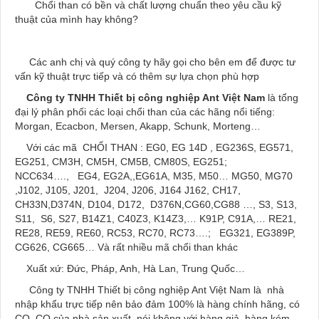
Chổi than có bền và chất lượng chuẩn theo yêu cầu kỹ
thuật của mình hay không?
Các anh chị và quý công ty hãy gọi cho bên em để được tư
vấn kỹ thuật trực tiếp và có thêm sự lựa chọn phù hợp
Công ty TNHH Thiết bị công nghiệp Ant Việt Nam
là tổng
đại lý phân phối các loại chổi than của các hãng nổi tiếng:
Morgan, Ecacbon, Mersen, Akapp, Schunk, Morteng…
Với các mã CHỔI THAN : EG0, EG 14D , EG236S, EG571,
EG251, CM3H, CM5H, CM5B, CM80S, EG251;
NCC634…., EG4, EG2A,,EG61A, M35, M50… MG50, MG70
,J102, J105, J201, J204, J206, J164 J162, CH17,
CH33N,D374N, D104, D172, D376N,CG60,CG88 …, S3, S13,
S11, S6, S27, B14Z1, C40Z3, K14Z3,… K91P, C91A,… RE21,
RE28, RE59, RE60, RC53, RC70, RC73….; EG321, EG389P,
CG626, CG665… Và rất nhiều mã chổi than khác
Xuất xứ: Đức, Pháp, Anh, Hà Lan, Trung Quốc…
Công ty TNHH Thiết bị công nghiệp Ant Việt Nam là nhà
nhập khẩu trực tiếp nên bảo đảm 100% là hàng chính hãng, có
CO, CQ của nhà sản xuất, nói không với hàng giả, hàng kém