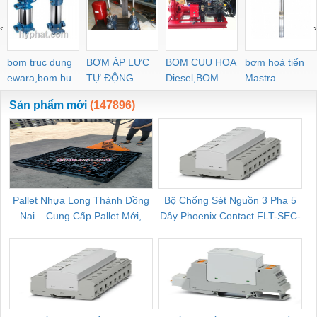
‹
›
bom truc dung
BƠM ÁP LỰC
BOM CUU HOA
bơm hoả tiển
ewara,bom bu
TỰ ĐỘNG
Diesel,BOM
Mastra
ewara
CHUA CHAY
Sản phẩm mới
(147896)
Pallet Nhựa Long Thành Đồng
Bộ Chống Sét Nguồn 3 Pha 5
Nai – Cung Cấp Pallet Mới,
Dây Phoenix Contact FLT-SEC-
C
Pallet Cũ Giá Tốt
P-T1-3S-264/50-FM - 2909589