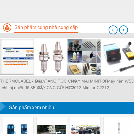
Sản phẩm cùng nhà cung cấp
‹
›
THERMOLABEL - Nhãn
ĐẦU TĂNG TỐC CHO
MÁY MÀI MINITOR
Máy hàn WS
chỉ thị nhiệt độ 3E-40,
MÁY CNC CŨ/ HIGH
C2012,Minitor C2212,
tem nhiệt Nigk A-50,
SPEED SPINDLE
MINITOR C2112,
thermolabe Nigk
MINIMO máy mài siêu
Sản phẩm xem nhiều
âm P30, Máy mài
khuôn mẫu Minitor
Minimo