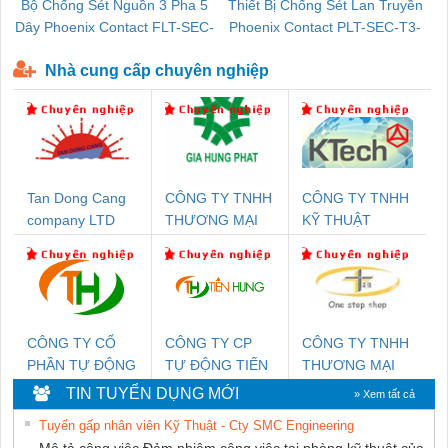
Bộ Chống Sét Nguồn 3 Pha 5
Thiết Bị Chống Sét Lan Truyền
B
Dây Phoenix Contact FLT-SEC-
Phoenix Contact PLT-SEC-T3-
P-T1-3S-440/35-FM - 2908264
230-FM-PT - 2907928
Nhà cung cấp chuyên nghiệp
Tan Dong Cang
CÔNG TY TNHH
CÔNG TY TNHH
company LTD
THƯƠNG MẠI
KỸ THUẬT
DỊCH VỤ KỸ
KTECH VIỆT
THUẬT ĐIỆN CƠ
NAM
GIA HƯNG
PHÁT
CÔNG TY CỔ
CÔNG TY CP
CÔNG TY TNHH
PHẦN TỰ ĐỘNG
TỰ ĐỘNG TIẾN
THƯƠNG MẠI
TIẾN HƯNG
HƯNG
THIÊN ÂN VIỆT
TIN TUYỂN DỤNG MỚI
» Xem tất cả
NAM
Tuyển gấp nhân viên Kỹ Thuật - Cty SMC Engineering