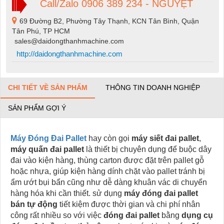
Call/Zalo 0906 389 234 - NGUYỆT
69 Đường B2, Phường Tây Thạnh, KCN Tân Bình, Quận
Tân Phú, TP HCM
sales@daidongthanhmachine.com
http://daidongthanhmachine.com
CHI TIẾT VỀ SẢN PHẨM
THÔNG TIN DOANH NGHIỆP
SẢN PHẨM GỢI Ý
Máy Đóng Đai Pallet
hay còn gọi
máy siết đai pallet
,
máy quấn đai pallet
là thiết bị chuyên dụng để buộc dây
đai vào kiện hàng, thùng carton được đặt trên pallet gỗ
hoặc nhựa, giúp kiện hàng dính chặt vào pallet tránh bị
ẩm ướt bụi bẩn cũng như dễ dàng khuân vác di chuyển
hàng hóa khi cần thiết. sử dụng
máy đóng đai pallet
bán tự động
tiết kiệm được thời gian và chi phí nhân
công rất nhiều so với việc
đóng đai pallet
bằng
dụng cụ