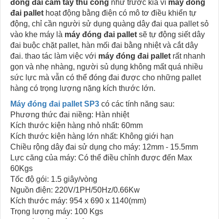
đóng đai cầm tay thủ công
như trước kia vì
máy đóng
đai pallet
hoạt động bằng điện có mô tơ điều khiển tự
động, chỉ cần người sử dụng quàng dây đai qua pallet sỏ
vào khe máy là
máy đóng đai pallet
sẽ tự động siết dây
đai buộc chặt pallet, hàn mối đai bằng nhiệt và cắt dây
đai. thao tác làm việc với
máy đóng đai pallet
rất nhanh
gọn và nhẹ nhàng, người sủ dụng không mất quá nhiều
sức lực mà vẫn có thể đóng đai được cho những pallet
hàng có trọng lượng nặng kích thước lớn.
Máy đóng đai pallet SP3
có các tính năng sau:
Phương thức đai niềng: Hàn nhiệt
Kích thước kiện hàng nhỏ nhất: 60mm
Kích thước kiện hàng lớn nhất: Không giới hạn
Chiều rộng dây đai sử dụng cho máy: 12mm - 15.5mm
Lực căng của máy: Có thể điều chỉnh được đến Max
60Kgs
Tốc độ gói: 1.5 giây/vòng
Nguồn điện: 220V/1PH/50Hz/0.66Kw
Kích thước máy: 954 x 690 x 1140(mm)
Trọng lượng máy: 100 Kgs