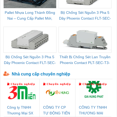
Pallet Nhựa Long Thành Đồng
Bộ Chống Sét Nguồn 3 Pha 5
Nai – Cung Cấp Pallet Mới,
Dây Phoenix Contact FLT-SEC-
C
Pallet Cũ Giá Tốt
P-T1-3S-264/50-FM - 2909589
Bộ Chống Sét Nguồn 3 Pha 5
Thiết Bị Chống Sét Lan Truyền
B
Dây Phoenix Contact FLT-SEC-
Phoenix Contact PLT-SEC-T3-
P-T1-3S-440/35-FM - 2908264
230-FM-PT - 2907928
Nhà cung cấp chuyên nghiệp
Công ty TNHH
CÔNG TY CP
CÔNG TY TNHH
Thương Mại SX
TỰ ĐỘNG TIẾN
THƯƠNG MẠI