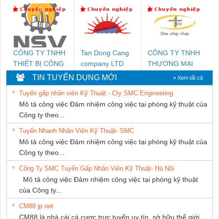
Ba Miền
HƯNG
DỊCH VỤ KỸ
THUẬT ĐIỆN CƠ
GIA HƯNG
PHÁT
CÔNG TY TNHH
Tan Dong Cang
CÔNG TY TNHH
THIẾT BỊ CÔNG
company LTD
THƯƠNG MẠI
NGHIỆP NIHON
THIÊN ÂN VIỆT
TIN TUYỂN DỤNG MỚI
» Xem tất cả
SETSUBI VIỆT
NAM
Tuyển gấp nhân viên Kỹ Thuật - Cty SMC Engineering
NAM
Mô tả công việc Đảm nhiệm công việc tại phòng kỹ thuật của
Công ty theo...
Tuyển Nhanh Nhân Viên Kỹ Thuật- SMC
Mô tả công việc Đảm nhiệm công việc tại phòng kỹ thuật của
Công ty theo...
Công Ty SMC Tuyển Gấp Nhân Viên Kỹ Thuật- Hà Nội
Mô tả công việc Đảm nhiệm công việc tại phòng kỹ thuật
của Công ty...
CM88 jp net
CM88 là nhà cái cá cược trực tuyến uy tín, sở hữu thế giới