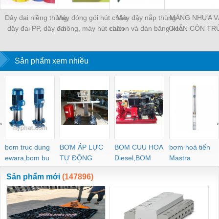
Dây đai niềng thùng,
Máy đóng gói hút chân
Máy đậy nắp thùng
MÀNG NHỰA V
dây đai PP, dây đai
không, máy hút chân
carton và dán băng keo
CHẮN CÔN TR
nhựa
không một buồng hút
tự động
MÀNG CHỊU N
KHO LẠNH, rèm
Sản phẩm xem nhiều
PVC
‹
›
bom truc dung
BƠM ÁP LỰC
BOM CUU HOA
bơm hoả tiển
ewara,bom bu
TỰ ĐỘNG
Diesel,BOM
Mastra
ewara
CHUA CHAY
Sản phẩm mới
(147896)