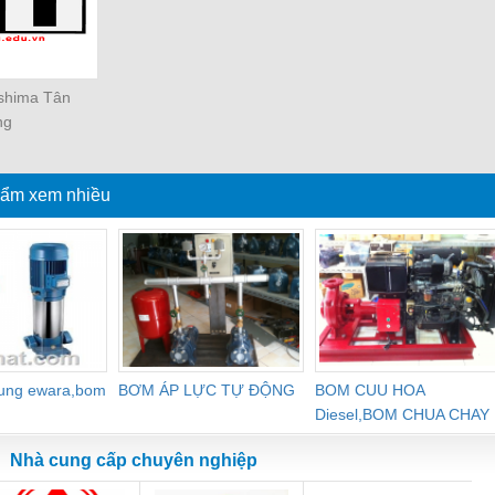
oshima Tân
ng
ẩm xem nhiều
dung ewara,bom
BƠM ÁP LỰC TỰ ĐỘNG
BOM CUU HOA
Diesel,BOM CHUA CHAY
Nhà cung cấp chuyên nghiệp