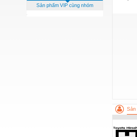
Sản phẩm VIP cùng nhóm
Dịch vụ - Thi công
Điện công nghiệp
Điện gia dụng
Điện Lạnh
Đóng tàu Thiết bị
Đúc chính xác Thiết bị
Dụng cụ cầm tay
Dụng cụ cắt gọt
Dụng cụ điện
Dụng cụ đo
Sản 
Gỗ - Trang thiết bị
Hàn cắt - Thiết bị