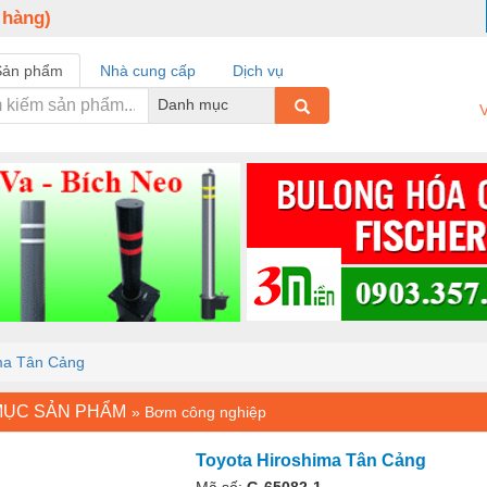
 hàng)
Sản phẩm
Nhà cung cấp
Dịch vụ
Danh mục
V
ima Tân Cảng
MỤC SẢN PHẨM
»
Bơm công nghiệp
Toyota Hiroshima Tân Cảng
Mã số:
G-65082-1