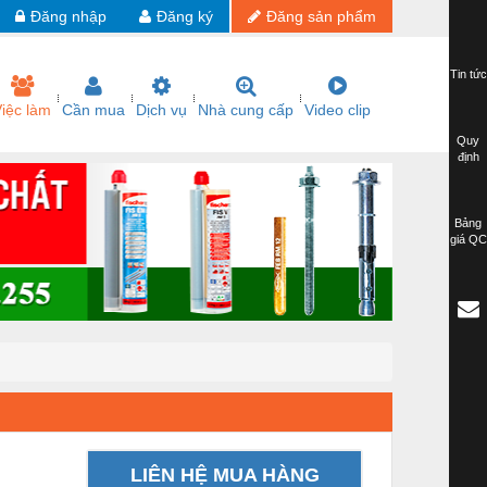
Đăng nhập
Đăng ký
Đăng sản phẩm
Tin tức
iệc làm
Cần mua
Dịch vụ
Nhà cung cấp
Video clip
Quy
định
Bảng
giá QC
LIÊN HỆ MUA HÀNG