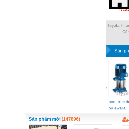
Hóa chất-Trang thiết bị
Kệ công nghiệp
Khí nén - Thiết bị
Toyota Hir
Cả
Khuôn mẫu - Phụ tùng
Lọc công nghiệp
Sản ph
Máy công cụ - Phụ tùng
Mỏ - Trang thiết bị
Mô tơ - Hộp số
Môi trường - Thiết bị
‹
Nâng hạ - Trang thiết bị
bom truc 
Nội - Ngoại thất - văn phòng
bu ewara
Nồi hơi - Trang thiết bị
Sản phẩm mới
(147896)
Nông nghiệp - Thiết bị