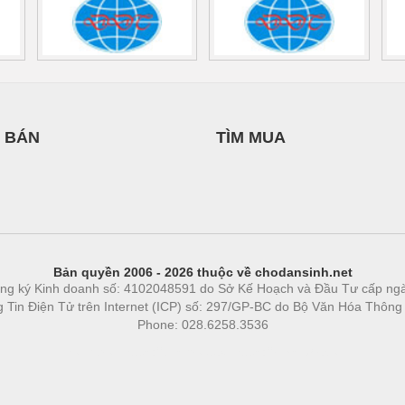
 BÁN
TÌM MUA
Bản quyền 2006 - 2026 thuộc về chodansinh.net
ng ký Kinh doanh số: 4102048591 do Sở Kế Hoạch và Đầu Tư cấp ng
ng Tin Điện Tử trên Internet (ICP) số: 297/GP-BC do Bộ Văn Hóa Thông
Phone: 028.6258.3536
Phòng trọ
|
https://bdsgroup.vn
https://kqxs123.com