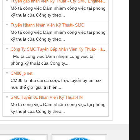
Tuyển gấp nhân viên Kỹ Thuật - Cty SMC Engineering
Mô tả công việc Đảm nhiệm công việc tại phòng
kỹ thuật của Công ty theo...
Tuyển Nhanh Nhân Viên Kỹ Thuật- SMC
CÔNG TY TNHH
CÔNG TY TNHH
Cty TNHH TM QC
 Le An Toàn
Bộ giám sát chuỗi
Bộ giám sát dòng
Bộ ng
Mô tả công việc Đảm nhiệm công việc tại phòng
THƯƠNG MẠI
KỸ THUẬT KTECH
Ba Miền
enix Contact
tấm pin
điện chuỗi
ray W
kỹ thuật của Công ty theo...
DỊCH VỤ KỸ
VIỆT NAM
6960 – PSR-
TRANSCLINIC 16I+
TRANSCLINIC 16I+
BAS 
Công Ty SMC Tuyển Gấp Nhân Viên Kỹ Thuật- Hà Nội
THUẬT ĐIỆN CƠ
SCP-
1K5 L (2433950000)
(2008130000)
(28
Mô tả công việc Đảm nhiệm công việc tại
GIA HƯNG PHÁT
/FSP/2X1/1X2
phòng kỹ thuật của Công ty...
CM88 jp net
CÔNG TY CỔ
Công Ty TNHH
Công ty TNHH
CM88 là nhà cái cá cược trực tuyến uy tín, sở
PHẦN TỰ ĐỘNG
Thiết Bị Điện Nam
Thương Mại SX
iám sát chuỗi
Bộ chỉnh lưu nguồn
Nẹp nhôm chống
Bộ c
hữu thế giới giải trí hiện...
TIẾN HƯNG
Quốc Thịnh
Ba Miền
tấm pin
điện TRANSCLINIC
trơn Đà Nẵng
giám 
SMC Tuyển 01 Nhân Viên Kỹ Thuật-HN
SCLINIC 16I+
BKE 1K5.4
Sola
Mô tả công việc Đảm nhiệm công việc tại phòng
 (2502520000)
(7791400879)2. Giá
TRAN
kỹ thuật của Công ty theo...
1K5.4