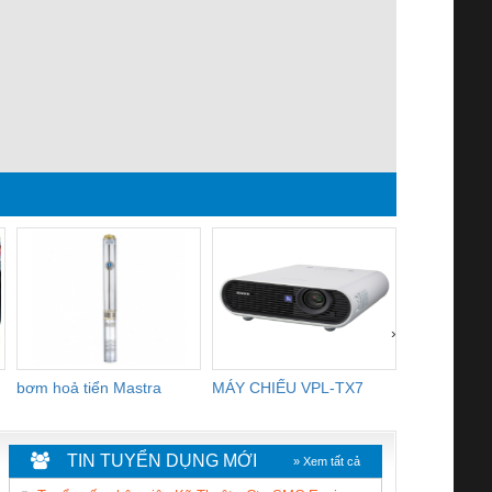
›
bơm hoả tiển Mastra
MÁY CHIẾU VPL-TX7
BOM DINH
WHITE
TIN TUYỂN DỤNG MỚI
» Xem tất cả