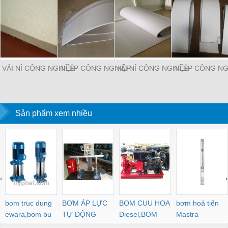
VẢI NỈ CÔNG NGHIỆP
NỈ ÉP CÔNG NGHIỆP
VẢI NỈ CÔNG NGHIỆP
NỈ ÉP CÔNG NG
Sản phẩm xem nhiều
‹
›
bom truc dung
BƠM ÁP LỰC
BOM CUU HOA
bơm hoả tiển
ewara,bom bu
TỰ ĐỘNG
Diesel,BOM
Mastra
ewara
CHUA CHAY