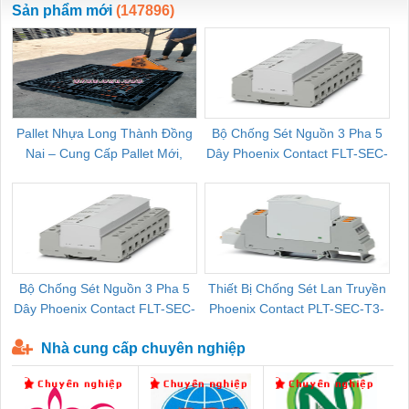
Sản phẩm mới
(147896)
Pallet Nhựa Long Thành Đồng
Bộ Chống Sét Nguồn 3 Pha 5
Nai – Cung Cấp Pallet Mới,
Dây Phoenix Contact FLT-SEC-
C
Pallet Cũ Giá Tốt
P-T1-3S-264/50-FM - 2909589
Bộ Chống Sét Nguồn 3 Pha 5
Thiết Bị Chống Sét Lan Truyền
B
Dây Phoenix Contact FLT-SEC-
Phoenix Contact PLT-SEC-T3-
P-T1-3S-440/35-FM - 2908264
230-FM-PT - 2907928
Nhà cung cấp chuyên nghiệp