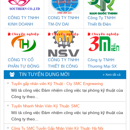
CÔNG TY TNHH
CONG TY TNHH
Công Ty TNHH
KINH DOANH
TM-DV DAI
Thiết Bị Điện
DỊCH VỤ XNK
DONG THANH
Nam Quốc Thịnh
PHƯƠNG NAM
CÔNG TY CỔ
CÔNG TY TNHH
Công ty TNHH
PHẦN TỰ ĐỘNG
THIẾT BỊ CÔNG
Thương Mại SX
TIẾN HƯNG
NGHIỆP NIHON
Ba Miền
TIN TUYỂN DỤNG MỚI
» Xem tất cả
SETSUBI VIỆT
Tuyển gấp nhân viên Kỹ Thuật - Cty SMC Engineering
NAM
Mô tả công việc Đảm nhiệm công việc tại phòng kỹ thuật của
Công ty theo...
Tuyển Nhanh Nhân Viên Kỹ Thuật- SMC
Mô tả công việc Đảm nhiệm công việc tại phòng kỹ thuật của
Công ty theo...
Công Ty SMC Tuyển Gấp Nhân Viên Kỹ Thuật- Hà Nội