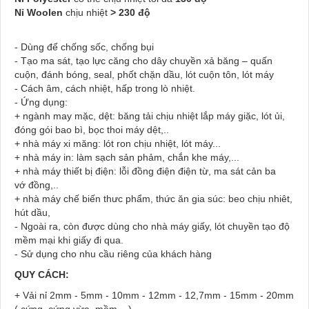
Nỉ Woolen
chịu nhiệt
> 230 độ
- Dùng để chống sốc, chống bụi
- Tạo ma sát, tạo lực căng cho dây chuyền xả băng – quấn
cuộn, đánh bóng, seal, phốt chặn dầu, lót cuộn tôn, lót máy
- Cách âm, cách nhiệt, hấp trong lò nhiệt.
- Ứng dụng:
+ ngành may mặc, dệt: băng tải chịu nhiệt lắp máy giặc, lót ủi,
đóng gói bao bì, bọc thoi máy dệt,..
+ nhà máy xi măng: lót ron chịu nhiệt, lót máy...
+ nhà máy in: làm sạch sản phảm, chắn khe máy,...
+ nhà máy thiết bị điện: lỗi đồng điện điện từ, ma sát cản ba
vớ đồng,..
+ nhà máy chế biến thưc phẩm, thức ăn gia súc: beo chịu nhiêt,
hút dầu,
- Ngoài ra, còn được dùng cho nhà máy giấy, lót chuyền tạo độ
mềm mại khi giấy đi qua.
- Sử dụng cho nhu cầu riêng của khách hàng
QUY CÁCH:
+ Vải nỉ
2mm - 5mm - 10mm - 12mm - 12,7mm - 15mm - 20mm