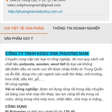
144/12 Hồng Lạc, P.11, Q.Tân Bình
sales.xnkphuongnam@gmail.com
http://phuongnamindustry.com.vn
CHI TIẾT VỀ SẢN PHẨM
THÔNG TIN DOANH NGHIỆP
SẢN PHẨM GỢI Ý
CÔNG TY TNHH KDDV XNK PHƯƠNG NAM
Chuyên cung cấp các loại nỉ công nghiệp, đủ mọi quy cách với
chất liệu
polyeste, woolen, wool felt l
à loại vải không
dệt,thấm dầu và nước cực tốt được nhập khẩu từ Trung Quốc
và Ấn Độ, dùng cho các ngành sản xuất tôn thép, môi trường,
hóa chất, dầu khí, gỗ,.....
Nỉ công nghiệp
Vải nỉ công nghiệp:
được sử dụng rộng rãi trong dây chuyền
xả băng của nhà máy tôn thép, tạo lực căng tối đa trong xả
cuộn, dùng trong nhà máy inox, nhiệt điện, nhà máy xi măng,..
CÔNG DỤNG
Nỉ Polyester
có thể chịu nhiệt tối đa
130 độ