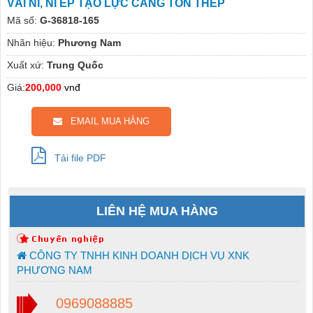
VẢI NỈ, NỈ ÉP TẠO LỰC CĂNG TÔN THÉP
Mã số:
G-36818-165
Nhãn hiệu:
Phương Nam
Xuất xứ:
Trung Quốc
Giá:
200,000
vnđ
EMAIL MUA HÀNG
Tải file PDF
LIÊN HỆ MUA HÀNG
CÔNG TY TNHH KINH DOANH DỊCH VỤ XNK
PHƯƠNG NAM
0969088885