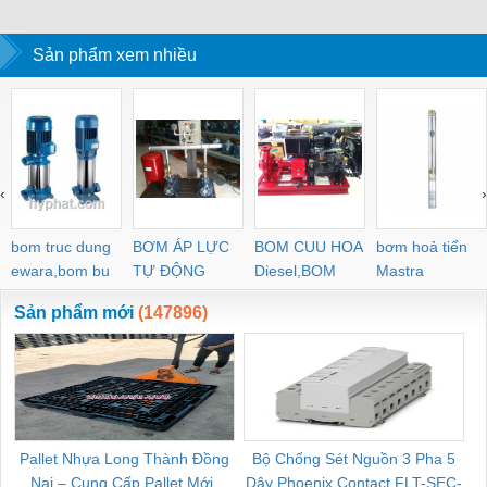
Sản phẩm xem nhiều
‹
›
bom truc dung
BƠM ÁP LỰC
BOM CUU HOA
bơm hoả tiển
ewara,bom bu
TỰ ĐỘNG
Diesel,BOM
Mastra
ewara
CHUA CHAY
Sản phẩm mới
(147896)
Pallet Nhựa Long Thành Đồng
Bộ Chống Sét Nguồn 3 Pha 5
Nai – Cung Cấp Pallet Mới,
Dây Phoenix Contact FLT-SEC-
C