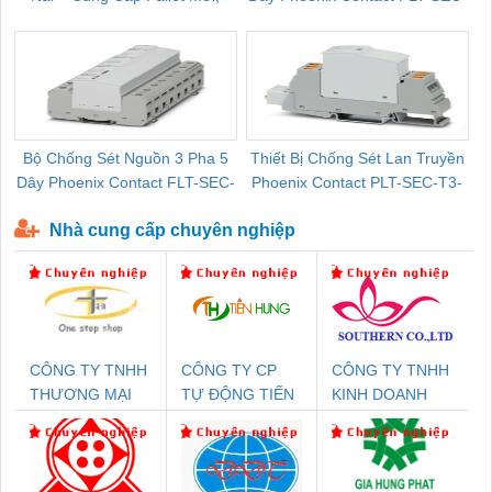
Pallet Cũ Giá Tốt
P-T1-3S-264/50-FM - 2909589
Bộ Chống Sét Nguồn 3 Pha 5
Thiết Bị Chống Sét Lan Truyền
B
Dây Phoenix Contact FLT-SEC-
Phoenix Contact PLT-SEC-T3-
P-T1-3S-440/35-FM - 2908264
230-FM-PT - 2907928
Nhà cung cấp chuyên nghiệp
CÔNG TY TNHH
CÔNG TY CP
CÔNG TY TNHH
THƯƠNG MẠI
TỰ ĐỘNG TIẾN
KINH DOANH
THIÊN ÂN VIỆT
HƯNG
DỊCH VỤ XNK
NAM
PHƯƠNG NAM