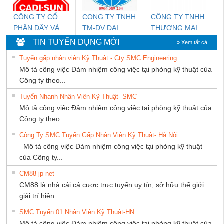
CÔNG TY CỔ
CONG TY TNHH
CÔNG TY TNHH
PHẦN DÂY VÀ
TM-DV DAI
THƯƠNG MẠI
CÁP ĐIỆN
DONG THANH
DỊCH VỤ KỸ
TIN TUYỂN DỤNG MỚI
» Xem tất cả
THƯỢNG ĐÌNH
THUẬT ĐIỆN CƠ
Tuyển gấp nhân viên Kỹ Thuật - Cty SMC Engineering
GIA HƯNG
Mô tả công việc Đảm nhiệm công việc tại phòng kỹ thuật của
PHÁT
Công ty theo...
Tuyển Nhanh Nhân Viên Kỹ Thuật- SMC
Mô tả công việc Đảm nhiệm công việc tại phòng kỹ thuật của
Công ty theo...
Công Ty SMC Tuyển Gấp Nhân Viên Kỹ Thuật- Hà Nội
Mô tả công việc Đảm nhiệm công việc tại phòng kỹ thuật
của Công ty...
CM88 jp net
CM88 là nhà cái cá cược trực tuyến uy tín, sở hữu thế giới
giải trí hiện...
SMC Tuyển 01 Nhân Viên Kỹ Thuật-HN
Mô tả công việc Đảm nhiệm công việc tại phòng kỹ thuật của