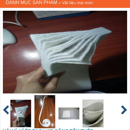
DANH MỤC SẢN PHẨM
»
Vật liệu mài mòn