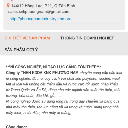
144/12 Hồng Lạc, P.11, Q.Tân Bình
sales.xnkphuongnam@gmail.com
http://phuongnamindustry.com.vn
CHI TIẾT VỀ SẢN PHẨM
THÔNG TIN DOANH NGHIỆP
SẢN PHẨM GỢI Ý
***NỈ CÔNG NGHIỆP, NỈ TẠO LỰC CĂNG TÔN THÉP***
Công ty TNHH KDDV XNK PHƯƠNG NAM
chuyên cung cấp các loại
nỉ công nghiệp, đủ mọi quy cách với chất liệu polyeste, woolen, wool
felt là loại vải không dệt,thấm dầu và nước cực tốt được nhập khẩu
từ Trung Quốc và Ấn Độ, dùng cho các ngành sản xuất tôn thép, môi
trường, hóa chất, dầu khí, gỗ,.....
Nỉ công nghiệp được sử dụng rộng rãi trong dây chuyền xả băng của
nhà máy tôn thép, tạo lực căng tối đa trong xả cu
ộn, dùng trong nhà
máy inox, nhiệt điện, nhà máy xi măng,..
Công dụng: