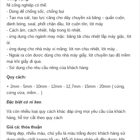
Nỉ công nghiệp có thể:
- Dùng để chống sốc, chống bụi
- Tạo ma sát, tạo lực căng cho dây chuyền xả băng – quấn cuộn,
đánh bóng, seal, phốt chặn dầu, lót cuộn tôn, lót máy
- Cách âm, cách nhiệt, hấp trong lò nhiệt.
- ứng dụng cho ngành may mặc: băng tải chịu nhiệt lắp máy giặc, lót
ủi.
- ứng dụng cho nhà máy xi măng: lót ron chịu nhiệt, lót máy...
- Ngoài ra còn được dùng cho nhà máy giấy, lót chuyền tạo độ mềm
mại khi giấy đi qua.
- Sử dụng cho nhu cầu riêng của khách hàng
Quy cách:
+
2mm - 5mm - 10mm - 12mm - 12,7mm - 15mm - 20mm ( cứng,
cứng vừa, mềm... )
Đặc biệt có nỉ keo
.
Và còn nhiều loại quy cách khác đáp ứng mọi yêu cầu của khách
hàng, hỗ trợ cắt theo quy cách
Giá cả: thỏa thuận
Hàng đẹp, nhiều màu, chủ yếu là màu trắng được khách hàng sử
dụng nhiều chất lượng tối ưu. Mỗi lô hàng nhập về đều được Hải