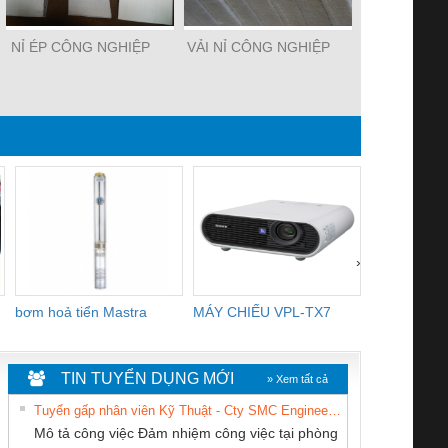
NỈ ÉP CÔNG NGHIỆP
VẢI NỈ CÔNG NGHIỆP
NỈ LÔN
›
bơm hoả tiển Mastra
MÁY CHIẾU VPL-TX7
BOM DINH
WHITE
TIN TUYỂN DỤNG MỚI
» Xem tất cả
Tuyển gấp nhân viên Kỹ Thuật - Cty SMC Engineering
Mô tả công việc Đảm nhiệm công việc tại phòng