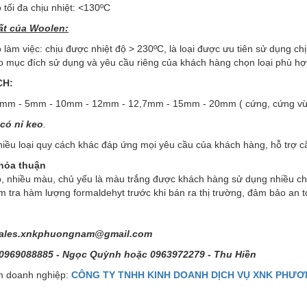
ộ tối đa chịu nhiệt: <130ºC
ất của Woolen:
ộ làm việc: chịu được nhiệt độ > 230ºC, là loại được ưu tiên sử dụng ch
o mục đích sử dụng và yêu cầu riêng của khách hàng chọn loại phù hợ
CH:
mm - 5mm - 10mm - 12mm - 12,7mm - 15mm - 20mm ( cứng, cứng vừa
 có nỉ keo
.
iều loại quy cách khác đáp ứng mọi yêu cầu của khách hàng, hỗ trợ c
thỏa thuận
, nhiều màu, chủ yếu là màu trắng được khách hàng sử dụng nhiều chấ
 tra hàm lượng formaldehyt trước khi bán ra thị trường, đảm bảo an 
ales.xnkphuongnam@gmail.com
 0969088885 - Ngọc Quỳnh hoặc 0963972279 - Thu Hiền
 doanh nghiệp:
CÔNG TY TNHH KINH DOANH DỊCH VỤ XNK PHƯ