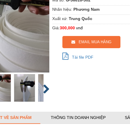
Nhãn hiệu:
Phương Nam
Xuất xứ:
Trung Quốc
Giá:
300,000
vnđ
EMAIL MUA HÀNG
Tải file PDF
ẾT VỀ SẢN PHẨM
THÔNG TIN DOANH NGHIỆP
SẢ