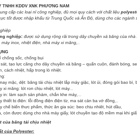
Y TNHH KDDV XNK PHƯƠNG NAM
ng cấp các loại nỉ công nghiệp, đủ mọi quy cách với chất liệu
polyest
ực tốt được nhập khẩu từ Trung Quốc và Ấn Độ, dùng cho các ngành sả
nghiệp
ông nghiệp:
được sử dụng rộng rãi trong dây chuyền xả băng của nhà m
 máy inox, nhiệt điện, nhà máy xi măng,..
ỤNG
 chống sốc, chống bụi
sát, tạo lực căng cho dây chuyền xả băng – quấn cuộn, đánh bóng, sea
, cách nhiệt, hấp trong lò nhiệt.
ng:
ay mặc, dệt: băng tải chịu nhiệt lắp máy giặc, lót ủi, đóng gói bao bì, 
 xi măng: lót ron chịu nhiệt, lót máy...
 in: làm sạch sản phảm, chắn khe máy,...
 thiết bị điện: lỗi đồng điện điện từ, ma sát cản ba vớ đồng,..
 chế biến thưc phẩm, thức ăn gia súc: beo chịu nhiêt, hút dầu,
a, còn được dùng cho nhà máy giấy, lót chuyền tạo độ mềm mại khi giấ
t của băng tải chịu nhiệt
ất của Polyester: