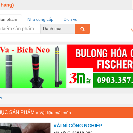
 hàng)
Sản phẩm
Nhà cung cấp
Dịch vụ
Danh mục
V
P
MỤC SẢN PHẨM
»
Vật liệu mài mòn
VẢI NỈ CÔNG NGHIỆP
Mã số:
G-36818-302