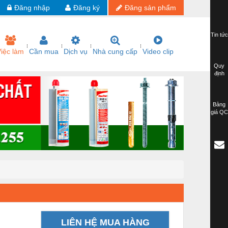
Đăng nhập
Đăng ký
Đăng sản phẩm
Tin tức
iệc làm
Cần mua
Dịch vụ
Nhà cung cấp
Video clip
Quy
định
Bảng
giá QC
LIÊN HỆ MUA HÀNG