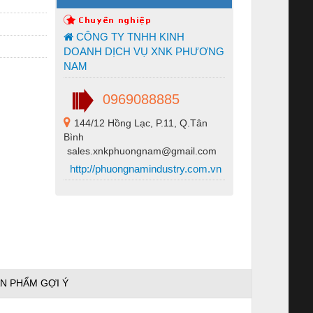
CÔNG TY TNHH KINH
DOANH DỊCH VỤ XNK PHƯƠNG
NAM
0969088885
144/12 Hồng Lạc, P.11, Q.Tân
Bình
sales.xnkphuongnam@gmail.com
http://phuongnamindustry.com.vn
N PHẨM GỢI Ý