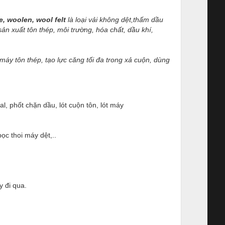
e, woolen, wool felt
là loại vải không dệt,thấm dầu
n xuất tôn thép, môi trường, hóa chất, dầu khí,
áy tôn thép, tạo lực căng tối đa trong xả cuộn, dùng
l, phốt chặn dầu, lót cuộn tôn, lót máy
bọc thoi máy dệt,..
y đi qua.