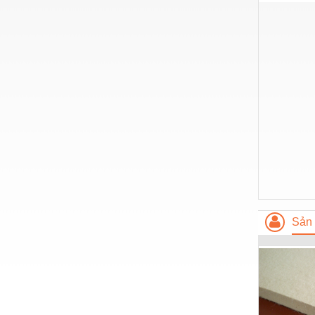
Nước-Vật tư thiết bị
Phốt cơ khí
Sắt, thép, inox các loại
Thí nghiệm-Trang thiết bị
Thiết bị chiếu sáng
Thiết bị chống sét
Thiết bị an ninh
Thiết bị công nghiệp
Thiết bị công trình
Sản 
Thiết bị điện
Thiết bị giáo dục
Thiết bị khác