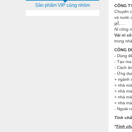
Sản phẩm VIP cùng nhóm
CÔNG T
Dịch vụ - Thi công
Chuyên cu
Điện công nghiệp
và nước c
gỗ,.....
Điện gia dụng
Nỉ công 
Vải nỉ c
Điện Lạnh
trong nhà
Đóng tàu Thiết bị
CÔNG D
- Dùng để
Đúc chính xác Thiết bị
- Tạo ma 
- Cách âm
Dụng cụ cầm tay
- Ứng dụ
+ ngành m
Dụng cụ cắt gọt
+ nhà máy
Dụng cụ điện
+ nhà máy
+ nhà máy
Dụng cụ đo
+ nhà máy
- Ngoài r
Gỗ - Trang thiết bị
Tính chấ
Hàn cắt - Thiết bị
*
Tính ch