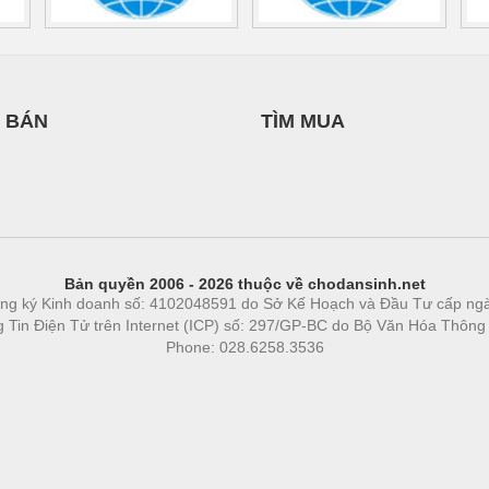
 BÁN
TÌM MUA
Bản quyền 2006 - 2026 thuộc về chodansinh.net
ng ký Kinh doanh số: 4102048591 do Sở Kế Hoạch và Đầu Tư cấp ng
ng Tin Điện Tử trên Internet (ICP) số: 297/GP-BC do Bộ Văn Hóa Thông
Phone: 028.6258.3536
Phòng trọ
|
https://bdsgroup.vn
https://kqxs123.com