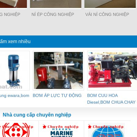
NG NGHIỆP
NỈ ÉP CÔNG NGHIỆP
VẢI NỈ CÔNG NGHIỆP
ẩm xem nhiều
dung ewara,bom
BƠM ÁP LỰC TỰ ĐỘNG
BOM CUU HOA
Diesel,BOM CHUA CHAY
Nhà cung cấp chuyên nghiệp