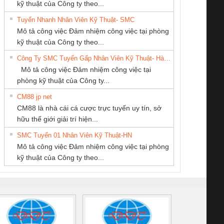
kỹ thuật của Công ty theo...
Tuyển Nhanh Nhân Viên Kỹ Thuật- SMC
CÔNG TY TNHH
CÔNG TY CP TỰ
CÔNG TY TNHH
 Le An Toàn
Bộ giám sát chuỗi
Bộ giám sát dòng
Bộ ng
Mô tả công việc Đảm nhiệm công việc tại phòng
KINH DOANH
ĐỘNG TIẾN
THIẾT BỊ CÔNG
enix Contact
tấm pin
điện chuỗi
ray W
kỹ thuật của Công ty theo...
DỊCH VỤ XNK
HƯNG
NGHIỆP NIHON
6960 – PSR-
TRANSCLINIC 16I+
TRANSCLINIC 16I+
BAS 
Công Ty SMC Tuyển Gấp Nhân Viên Kỹ Thuật- Hà Nội
PHƯƠNG NAM
SETSUBI VIỆT
SCP-
1K5 L (2433950000)
(2008130000)
(28
Mô tả công việc Đảm nhiệm công việc tại
NAM
/FSP/2X1/1X2
phòng kỹ thuật của Công ty...
CM88 jp net
Công ty TNHH
Công Ty TNHH
Tan Dong Cang
CM88 là nhà cái cá cược trực tuyến uy tín, sở
Thương Mại SX Ba
Thiết Bị Điện Nam
company LTD
iám sát chuỗi
Bộ chỉnh lưu nguồn
Nẹp nhôm chống
Bộ c
hữu thế giới giải trí hiện...
Miền
Quốc Thịnh
tấm pin
điện TRANSCLINIC
trơn Đà Nẵng
giám 
SMC Tuyển 01 Nhân Viên Kỹ Thuật-HN
SCLINIC 16I+
BKE 1K5.4
Sola
Mô tả công việc Đảm nhiệm công việc tại phòng
 (2502520000)
(7791400879)2. Giá
TRAN
kỹ thuật của Công ty theo...
1K5.4