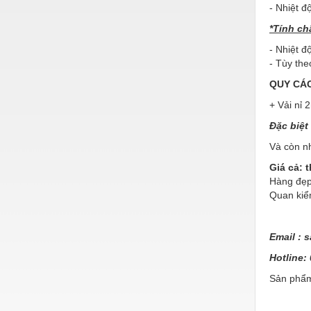
Hóa chất-Trang thiết bị
- Nhiệt đ
Kệ công nghiệp
*Tính ch
- Nhiệt đ
Khí nén - Thiết bị
- Tùy the
Khuôn mẫu - Phụ tùng
QUY CÁ
Lọc công nghiệp
+ Vải nỉ
2
Đặc biệt
Máy công cụ - Phụ tùng
Và còn nh
Mỏ - Trang thiết bị
Giá cả: 
Mô tơ - Hộp số
Hàng đẹp
Quan kiểm
Môi trường - Thiết bị
Nâng hạ - Trang thiết bị
Email :
s
Nội - Ngoại thất - văn phòng
Hotline:
Nồi hơi - Trang thiết bị
Sản phẩm
Nông nghiệp - Thiết bị