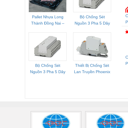
Vật liệu xây dựng
C
Pallet Nhựa Long
Bộ Chống Sét
Rơ Le 
Vòng bi - Bạc đạn
P
Thành Đồng Nai –
Nguồn 3 Pha 5 Dây
Phoe
C
Xe hơi - Phụ tùng
Cung Cấp Pallet
Phoenix Contact
PSR-
Mới, Pallet Cũ Giá
FLT-SEC-P-T1-3S-
1NC-
Xe máy - Phụ tùng
Tốt
264/50-FM -
2
2909589
Xe tải - phụ tùng
C
Y khoa - Trang thiết bị
Bộ Chống Sét
Thiết Bị Chống Sét
Bộ L
T
Nguồn 3 Pha 5 Dây
Lan Truyền Phoenix
Công
Phoenix Contact
Contact PLT-SEC-
Phoe
FLT-SEC-P-T1-3S-
T3-230-FM-PT -
QU
440/35-FM -
2907928
UPS/23
2908264
-