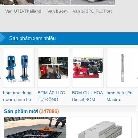
Van UTD-Thailand
Van bướm
Van bi 3PC Full Port
Sản phẩm xem nhiều
‹
›
bom truc dung
BƠM ÁP LỰC
BOM CUU HOA
bơm hoả tiển
ewara,bom bu
TỰ ĐỘNG
Diesel,BOM
Mastra
ewara
CHUA CHAY
Sản phẩm mới
(147896)