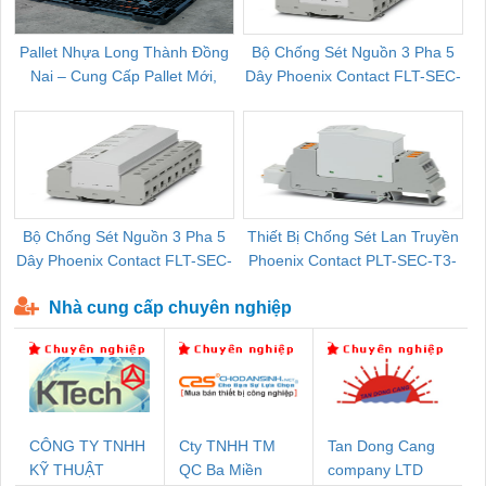
Pallet Nhựa Long Thành Đồng
Bộ Chống Sét Nguồn 3 Pha 5
Nai – Cung Cấp Pallet Mới,
Dây Phoenix Contact FLT-SEC-
C
Pallet Cũ Giá Tốt
P-T1-3S-264/50-FM - 2909589
Bộ Chống Sét Nguồn 3 Pha 5
Thiết Bị Chống Sét Lan Truyền
B
Dây Phoenix Contact FLT-SEC-
Phoenix Contact PLT-SEC-T3-
P-T1-3S-440/35-FM - 2908264
230-FM-PT - 2907928
Nhà cung cấp chuyên nghiệp
CÔNG TY TNHH
Cty TNHH TM
Tan Dong Cang
KỸ THUẬT
QC Ba Miền
company LTD