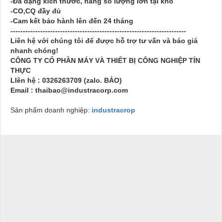
-Đa dạng kích thước, hàng số lượng lớn tại kho
-CO,CQ đầy đủ
-Cam kết bảo hành lên đến 24 tháng
-----------------------------------------------------------------------
Liên hệ với chúng tôi để được hỗ trợ tư vấn và báo giá
nhanh chóng!
CÔNG TY CỔ PHẦN MÁY VÀ THIẾT BỊ CÔNG NGHIỆP TÍN
THỰC
LIên hệ : 0326263709 (zalo. BẢO)
Email : thaibao@industracorp.com
Sản phẩm doanh nghiệp:
industracrop