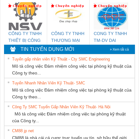
KTECH VIỆT
NAM
CÔNG TY TNHH
CÔNG TY TNHH
CONG TY TNHH
THIẾT BỊ CÔNG
THƯƠNG MẠI
TM-DV DAI
NGHIỆP NIHON
THIÊN ÂN VIỆT
DONG THANH
TIN TUYỂN DỤNG MỚI
» Xem tất cả
SETSUBI VIỆT
NAM
Tuyển gấp nhân viên Kỹ Thuật - Cty SMC Engineering
NAM
Mô tả công việc Đảm nhiệm công việc tại phòng kỹ thuật của
Công ty theo...
Tuyển Nhanh Nhân Viên Kỹ Thuật- SMC
Mô tả công việc Đảm nhiệm công việc tại phòng kỹ thuật của
Công ty theo...
Công Ty SMC Tuyển Gấp Nhân Viên Kỹ Thuật- Hà Nội
Mô tả công việc Đảm nhiệm công việc tại phòng kỹ thuật
của Công ty...
CM88 jp net
CM88 là nhà cái cá cược trực tuyến uy tín, sở hữu thế giới