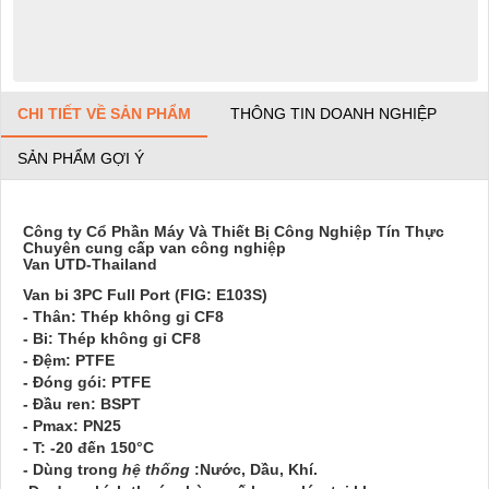
CHI TIẾT VỀ SẢN PHẨM
THÔNG TIN DOANH NGHIỆP
SẢN PHẨM GỢI Ý
Công ty Cổ Phần Máy Và Thiết Bị Công Nghiệp Tín Thực
Chuyên cung cấp van công nghiệp
Van UTD-Thailand
Van bi 3PC Full Port (FIG:
E103S)
- Thân: Thép không gỉ CF8
- Bi: Thép không gỉ CF8
- Đệm: PTFE
- Đóng gói: PTFE
- Đầu ren: BSPT
- Pmax: PN25
- T: -20 đến 150°C
- Dùng trong
hệ thống
:Nước, Dầu, Khí.