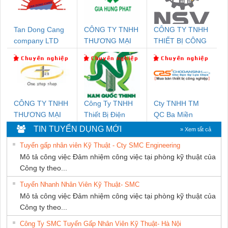
Tan Dong Cang
CÔNG TY TNHH
CÔNG TY TNHH
company LTD
THƯƠNG MẠI
THIẾT BỊ CÔNG
DỊCH VỤ KỸ
NGHIỆP NIHON
THUẬT ĐIỆN CƠ
SETSUBI VIỆT
GIA HƯNG
NAM
PHÁT
CÔNG TY TNHH
Công Ty TNHH
Cty TNHH TM
THƯƠNG MẠI
Thiết Bị Điện
QC Ba Miền
THIÊN ÂN VIỆT
Nam Quốc Thịnh
TIN TUYỂN DỤNG MỚI
» Xem tất cả
NAM
Tuyển gấp nhân viên Kỹ Thuật - Cty SMC Engineering
Mô tả công việc Đảm nhiệm công việc tại phòng kỹ thuật của
Công ty theo...
Tuyển Nhanh Nhân Viên Kỹ Thuật- SMC
Mô tả công việc Đảm nhiệm công việc tại phòng kỹ thuật của
Công ty theo...
Công Ty SMC Tuyển Gấp Nhân Viên Kỹ Thuật- Hà Nội