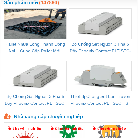
Sản phẩm mới
(147896)
Pallet Nhựa Long Thành Đồng
Bộ Chống Sét Nguồn 3 Pha 5
Nai – Cung Cấp Pallet Mới,
Dây Phoenix Contact FLT-SEC-
C
Pallet Cũ Giá Tốt
P-T1-3S-264/50-FM - 2909589
Bộ Chống Sét Nguồn 3 Pha 5
Thiết Bị Chống Sét Lan Truyền
B
Dây Phoenix Contact FLT-SEC-
Phoenix Contact PLT-SEC-T3-
P-T1-3S-440/35-FM - 2908264
230-FM-PT - 2907928
Nhà cung cấp chuyên nghiệp