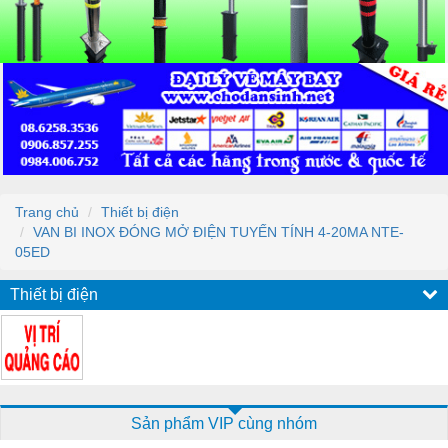
Trang chủ
Thiết bị điện
VAN BI INOX ĐÓNG MỞ ĐIỆN TUYẾN TÍNH 4-20MA NTE-
05ED
Thiết bị điện
Sản phẩm VIP cùng nhóm