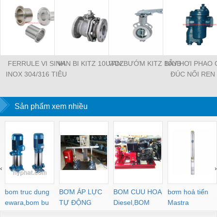
FERRULE VI SINH
VAN BI KITZ 10UTDZ
VAN BƯỚM KITZ 10UB
BẪY HƠI PHAO
INOX 304/316 TIÊU
ĐÚC NỐI REN 
CHUẨN DIN
HIỆU NICOS
Sản phẩm xem nhiều
‹
›
bom truc dung
BƠM ÁP LỰC
BOM CUU HOA
bơm hoả tiển
ewara,bom bu
TỰ ĐỘNG
Diesel,BOM
Mastra
ewara
CHUA CHAY