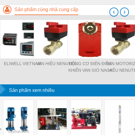
Sản phẩm cùng nhà cung cấp
‹
›
ELIWELL VIETNAM
VAN HIỆU NENUTEC
ĐỘNG CƠ ĐIỆN ĐIỀU
VAN MOTORI
KHIỂN VAN GIÓ NACA
HIỆU NENUT
2-05
Sản phẩm xem nhiều
‹
›