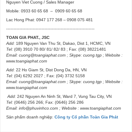
Nguyen Viet Cuong / Sales Manager
Mobile: 0933 60 65 68 – 0909 60 65 68
Lac Hong Phat: 0947 177 268 – 0908 075 481
------------------------------------------------------------
TOAN GIA
PHAT., JSC
Add:
189 Nguyen Van Thu St, Dakao, Dist 1, HCMC, VN
Tel:
(08) 3910 70 80/ 81/ 82/ 83 ; Fax: (08) 38221481
Email:
cuong@toangiaphat.com
;
Skype
: cuong.tgp ; Website :
www.toangiaphat.com
Add:
22 Ho Giam St, Dist Dong Da, HN, VN
Tel:
(04) 6292 2027 ; Fax: (04) 3732 5158
Email:
cuong@toangiaphat.com
;
Skype
: cuong.tgp ; Website :
www.toangiaphat.com
Add:
242 Nguyen An Ninh St, Ward 7, Vung Tau City, VN
Tel:
(0646) 256 266; Fax: (0646) 256 286
Email:
info@phuvinhco.com
; Website :
www.toangiaphat.com
Sản phẩm doanh nghiệp:
Công ty Cổ phần Toàn Gia Phát