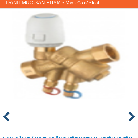
DANH MỤC SẢN PHẨM
»
Van - Co các loại