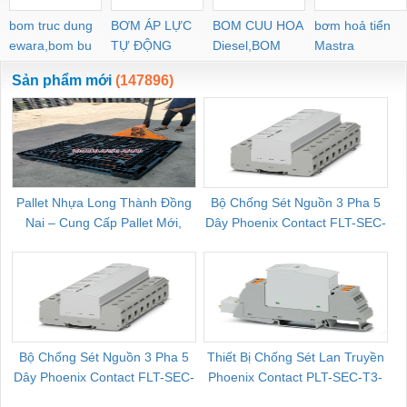
bom truc dung
BƠM ÁP LỰC
BOM CUU HOA
bơm hoả tiển
ewara,bom bu
TỰ ĐỘNG
Diesel,BOM
Mastra
ewara
CHUA CHAY
Sản phẩm mới
(147896)
Pallet Nhựa Long Thành Đồng
Bộ Chống Sét Nguồn 3 Pha 5
Nai – Cung Cấp Pallet Mới,
Dây Phoenix Contact FLT-SEC-
C
Pallet Cũ Giá Tốt
P-T1-3S-264/50-FM - 2909589
Bộ Chống Sét Nguồn 3 Pha 5
Thiết Bị Chống Sét Lan Truyền
B
Dây Phoenix Contact FLT-SEC-
Phoenix Contact PLT-SEC-T3-
P-T1-3S-440/35-FM - 2908264
230-FM-PT - 2907928