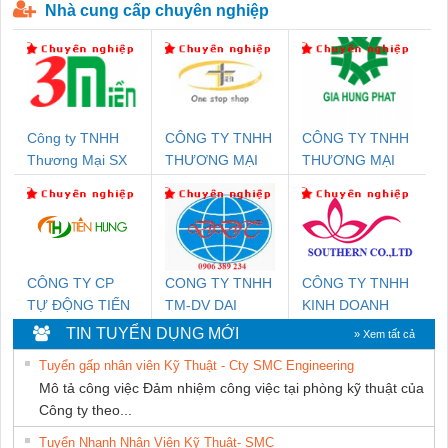
Nhà cung cấp chuyên nghiệp
Công ty TNHH
CÔNG TY TNHH
CÔNG TY TNHH
Thương Mại SX
THƯƠNG MẠI
THƯƠNG MẠI
Ba Miền
THIÊN ÂN VIỆT
DỊCH VỤ KỸ
NAM
THUẬT ĐIỆN CƠ
GIA HƯNG
PHÁT
CÔNG TY CP
CONG TY TNHH
CÔNG TY TNHH
TỰ ĐỘNG TIẾN
TM-DV DAI
KINH DOANH
HƯNG
DONG THANH
DỊCH VỤ XNK
TIN TUYỂN DỤNG MỚI
» Xem tất cả
PHƯƠNG NAM
Tuyển gấp nhân viên Kỹ Thuật - Cty SMC Engineering
Mô tả công việc Đảm nhiệm công việc tại phòng kỹ thuật của
Công ty theo...
Tuyển Nhanh Nhân Viên Kỹ Thuật- SMC