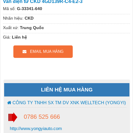
Van điện từ CKD 4GD139R-C4-E2-3
Mã số:
G-33341-640
Nhãn hiệu:
CKD
Xuất xứ:
Trung Quốc
Giá:
Liên hệ
EMAIL MUA HÀNG
LIÊN HỆ MUA HÀNG
CÔNG TY TNHH SX TM DV XNK WELLTECH (YONGYI)
0786 525 666
http://www.yongyiauto.com