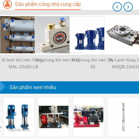
Sản phẩm cùng nhà cung cấp
‹
›
Xi lanh khí nén Yongyi
Máy rung khí nén K-10
Máy rung khí nén SK-
Xy Lanh Xoay
MAL-20x50-LB
30
MSQB-10A/2
Sản phẩm xem nhiều
‹
›