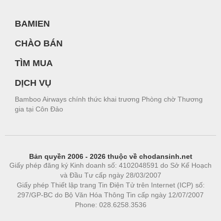
BAMIEN
CHÀO BÁN
TÌM MUA
DỊCH VỤ
Bamboo Airways chính thức khai trương Phòng chờ Thương
gia tại Côn Đảo
Bản quyền 2006 - 2026 thuộc về chodansinh.net
Giấy phép đăng ký Kinh doanh số: 4102048591 do Sở Kế Hoạch
và Đầu Tư cấp ngày 28/03/2007
Giấy phép Thiết lập trang Tin Điện Tử trên Internet (ICP) số:
297/GP-BC do Bộ Văn Hóa Thông Tin cấp ngày 12/07/2007
Phone: 028.6258.3536
Phòng trọ
|
https://bdsgroup.vn
https://kqxs123.com