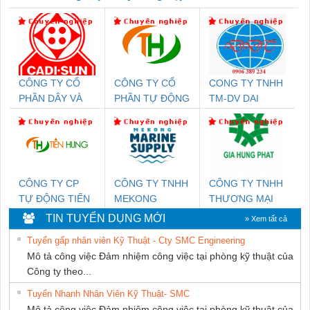
CÔNG TY CỔ
CÔNG TY CỔ
CONG TY TNHH
PHẦN DÂY VÀ
PHẦN TỰ ĐỘNG
TM-DV DAI
CÁP ĐIỆN
TIẾN HƯNG
DONG THANH
THƯỢNG ĐÌNH
CÔNG TY CP
CÔNG TY TNHH
CÔNG TY TNHH
TỰ ĐỘNG TIẾN
MEKONG
THƯƠNG MẠI
HƯNG
MARINE
DỊCH VỤ KỸ
TIN TUYỂN DỤNG MỚI
» Xem tất cả
SUPPLY
THUẬT ĐIỆN CƠ
Tuyển gấp nhân viên Kỹ Thuật - Cty SMC Engineering
GIA HƯNG
Mô tả công việc Đảm nhiệm công việc tại phòng kỹ thuật của
PHÁT
Công ty theo...
Tuyển Nhanh Nhân Viên Kỹ Thuật- SMC
Mô tả công việc Đảm nhiệm công việc tại phòng kỹ thuật của