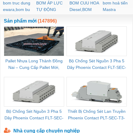
bom truc dung
BƠM ÁP LỰC
BOM CUU HOA
bơm hoả tiển
ewara,bom bu
TỰ ĐỘNG
Diesel,BOM
Mastra
ewara
CHUA CHAY
Sản phẩm mới
(147896)
Pallet Nhựa Long Thành Đồng
Bộ Chống Sét Nguồn 3 Pha 5
Nai – Cung Cấp Pallet Mới,
Dây Phoenix Contact FLT-SEC-
C
Pallet Cũ Giá Tốt
P-T1-3S-264/50-FM - 2909589
Bộ Chống Sét Nguồn 3 Pha 5
Thiết Bị Chống Sét Lan Truyền
B
Dây Phoenix Contact FLT-SEC-
Phoenix Contact PLT-SEC-T3-
P-T1-3S-440/35-FM - 2908264
230-FM-PT - 2907928
Nhà cung cấp chuyên nghiệp