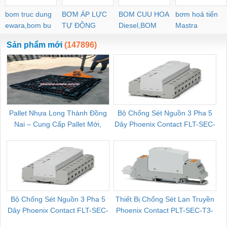
bom truc dung
BƠM ÁP LỰC
BOM CUU HOA
bơm hoả tiển
ewara,bom bu
TỰ ĐỘNG
Diesel,BOM
Mastra
ewara
CHUA CHAY
Sản phẩm mới
(147896)
Pallet Nhựa Long Thành Đồng
Bộ Chống Sét Nguồn 3 Pha 5
Nai – Cung Cấp Pallet Mới,
Dây Phoenix Contact FLT-SEC-
C
Pallet Cũ Giá Tốt
P-T1-3S-264/50-FM - 2909589
Bộ Chống Sét Nguồn 3 Pha 5
Thiết Bị Chống Sét Lan Truyền
B
Dây Phoenix Contact FLT-SEC-
Phoenix Contact PLT-SEC-T3-
P-T1-3S-440/35-FM - 2908264
230-FM-PT - 2907928