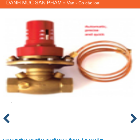
DANH MỤC SẢN PHẨM
»
Van - Co các loại