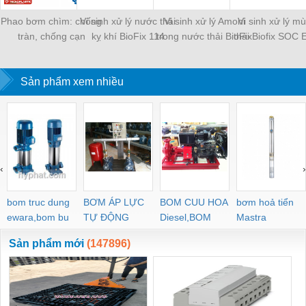
Phao bơm chìm: chống
Vi sinh xử lý nước thải
Vi sinh xử lý Amoni
Vi sinh xử lý mù
tràn, chống cạn
kỵ khí BioFix 114
trong nước thải BioFix
thải Biofix SOC 
Ammonia
350ml
Sản phẩm xem nhiều
‹
›
bom truc dung
BƠM ÁP LỰC
BOM CUU HOA
bơm hoả tiển
ewara,bom bu
TỰ ĐỘNG
Diesel,BOM
Mastra
ewara
CHUA CHAY
Sản phẩm mới
(147896)