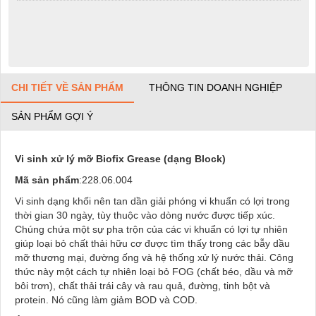
CHI TIẾT VỀ SẢN PHẨM
THÔNG TIN DOANH NGHIỆP
SẢN PHẨM GỢI Ý
Vi sinh xử lý mỡ Biofix Grease (dạng Block)
Mã sản phẩm
:228.06.004
Vi sinh dạng khối nên tan dần giải phóng vi khuẩn có lợi trong
thời gian 30 ngày, tùy thuộc vào dòng nước được tiếp xúc.
Chúng chứa một sự pha trộn của các vi khuẩn có lợi tự nhiên
giúp loại bỏ chất thải hữu cơ được tìm thấy trong các bẫy dầu
mỡ thương mại, đường ống và hệ thống xử lý nước thải. Công
thức này một cách tự nhiên loại bỏ FOG (chất béo, dầu và mỡ
bôi trơn), chất thải trái cây và rau quả, đường, tinh bột và
protein. Nó cũng làm giảm BOD và COD.