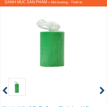
DANH MỤC SẢN PHẨM
»
Môi trường - Thiết bị