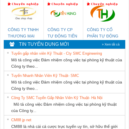
Ba Miền
DỊCH VỤ XNK
NGHIỆP NIHON
PHƯƠNG NAM
SETSUBI VIỆT
NAM
CÔNG TY TNHH
CÔNG TY CP
CÔNG TY CỔ
THƯƠNG MẠI
TỰ ĐỘNG TIẾN
PHẦN TỰ ĐỘNG
THIÊN ÂN VIỆT
HƯNG
TIẾN HƯNG
TIN TUYỂN DỤNG MỚI
» Xem tất cả
NAM
Tuyển gấp nhân viên Kỹ Thuật - Cty SMC Engineering
Mô tả công việc Đảm nhiệm công việc tại phòng kỹ thuật của
Công ty theo...
Tuyển Nhanh Nhân Viên Kỹ Thuật- SMC
Mô tả công việc Đảm nhiệm công việc tại phòng kỹ thuật của
Công ty theo...
Công Ty SMC Tuyển Gấp Nhân Viên Kỹ Thuật- Hà Nội
Mô tả công việc Đảm nhiệm công việc tại phòng kỹ thuật
của Công ty...
CM88 jp net
CM88 là nhà cái cá cược trực tuyến uy tín, sở hữu thế giới