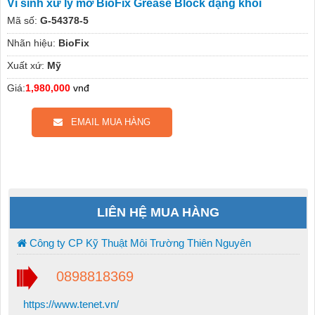
Vi sinh xử lý mỡ BioFix Grease Block dạng khối
Mã số:
G-54378-5
Nhãn hiệu:
BioFix
Xuất xứ:
Mỹ
Giá:
1,980,000
vnđ
EMAIL MUA HÀNG
LIÊN HỆ MUA HÀNG
Công ty CP Kỹ Thuật Môi Trường Thiên Nguyên
0898818369
https://www.tenet.vn/