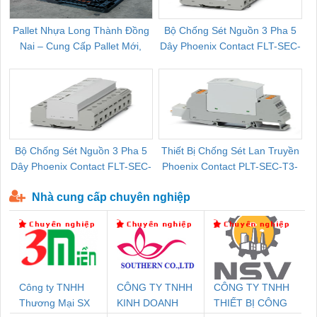
Pallet Nhựa Long Thành Đồng
Bộ Chống Sét Nguồn 3 Pha 5
Nai – Cung Cấp Pallet Mới,
Dây Phoenix Contact FLT-SEC-
C
Pallet Cũ Giá Tốt
P-T1-3S-264/50-FM - 2909589
Bộ Chống Sét Nguồn 3 Pha 5
Thiết Bị Chống Sét Lan Truyền
B
Dây Phoenix Contact FLT-SEC-
Phoenix Contact PLT-SEC-T3-
P-T1-3S-440/35-FM - 2908264
230-FM-PT - 2907928
Nhà cung cấp chuyên nghiệp
Công ty TNHH
CÔNG TY TNHH
CÔNG TY TNHH
Thương Mại SX
KINH DOANH
THIẾT BỊ CÔNG