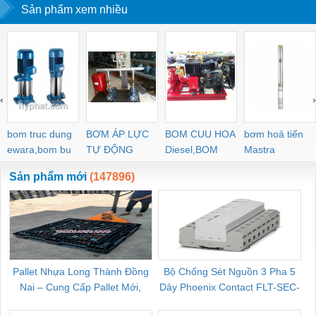
Sản phẩm xem nhiều
‹
›
bom truc dung
BƠM ÁP LỰC
BOM CUU HOA
bơm hoả tiển
ewara,bom bu
TỰ ĐỘNG
Diesel,BOM
Mastra
ewara
CHUA CHAY
Sản phẩm mới
(147896)
Pallet Nhựa Long Thành Đồng
Bộ Chống Sét Nguồn 3 Pha 5
Nai – Cung Cấp Pallet Mới,
Dây Phoenix Contact FLT-SEC-
C
Pallet Cũ Giá Tốt
P-T1-3S-264/50-FM - 2909589