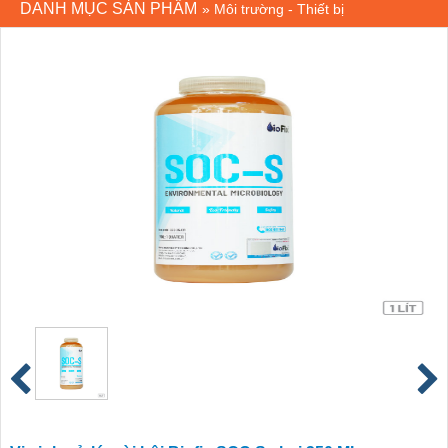
DANH MỤC SẢN PHẨM
»
Môi trường - Thiết bị