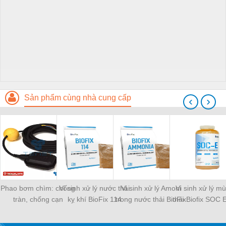
Sản phẩm cùng nhà cung cấp
‹
›
Phao bơm chìm: chống
Vi sinh xử lý nước thải
Vi sinh xử lý Amoni
Vi sinh xử lý mù
tràn, chống cạn
kỵ khí BioFix 114
trong nước thải BioFix
thải Biofix SOC 
Ammonia
350ml