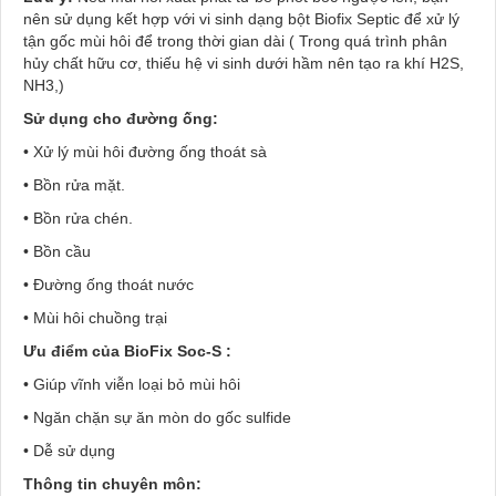
nên sử dụng kết hợp với vi sinh dạng bột Biofix Septic để xử lý
tận gốc mùi hôi để trong thời gian dài ( Trong quá trình phân
hủy chất hữu cơ, thiếu hệ vi sinh dưới hầm nên tạo ra khí H2S,
NH3,)
Sử dụng cho đường ống:
• Xử lý mùi hôi đường ống thoát sà
• Bồn rửa mặt.
• Bồn rửa chén.
• Bồn cầu
• Đường ống thoát nước
• Mùi hôi chuồng trại
Ưu điểm của BioFix Soc-S :
• Giúp vĩnh viễn loại bỏ mùi hôi
• Ngăn chặn sự ăn mòn do gốc sulfide
• Dễ sử dụng
Thông tin chuyên môn: