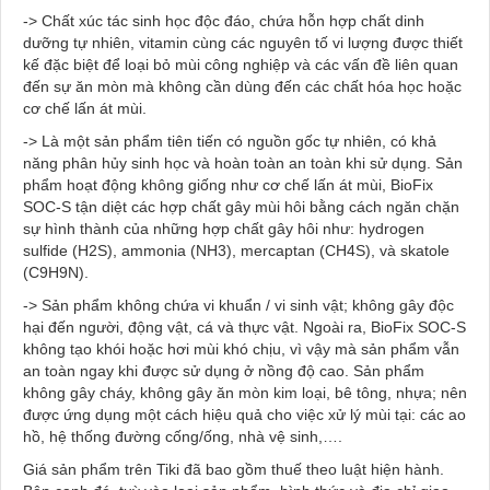
-> Chất xúc tác sinh học độc đáo, chứa hỗn hợp chất dinh
dưỡng tự nhiên, vitamin cùng các nguyên tố vi lượng được thiết
kế đặc biệt để loại bỏ mùi công nghiệp và các vấn đề liên quan
đến sự ăn mòn mà không cần dùng đến các chất hóa học hoặc
cơ chế lấn át mùi.
-> Là một sản phẩm tiên tiến có nguồn gốc tự nhiên, có khả
năng phân hủy sinh học và hoàn toàn an toàn khi sử dụng. Sản
phẩm hoạt động không giống như cơ chế lấn át mùi, BioFix
SOC-S tận diệt các hợp chất gây mùi hôi bằng cách ngăn chặn
sự hình thành của những hợp chất gây hôi như: hydrogen
sulfide (H2S), ammonia (NH3), mercaptan (CH4S), và skatole
(C9H9N).
-> Sản phẩm không chứa vi khuẩn / vi sinh vật; không gây độc
hại đến người, động vật, cá và thực vật. Ngoài ra, BioFix SOC-S
không tạo khói hoặc hơi mùi khó chịu, vì vậy mà sản phẩm vẫn
an toàn ngay khi được sử dụng ở nồng độ cao. Sản phẩm
không gây cháy, không gây ăn mòn kim loại, bê tông, nhựa; nên
được ứng dụng một cách hiệu quả cho việc xử lý mùi tại: các ao
hồ, hệ thống đường cống/ống, nhà vệ sinh,….
Giá sản phẩm trên Tiki đã bao gồm thuế theo luật hiện hành.