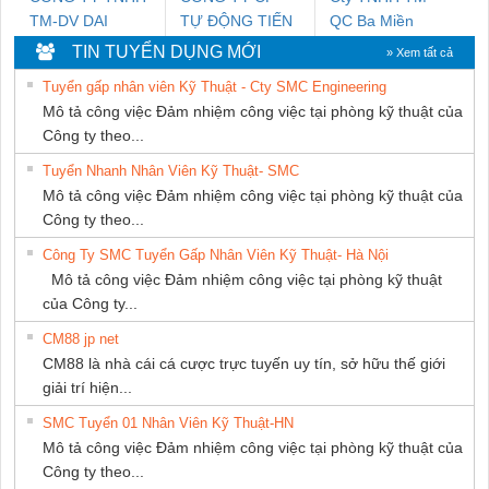
TM-DV DAI
TỰ ĐỘNG TIẾN
QC Ba Miền
DONG THANH
HƯNG
TIN TUYỂN DỤNG MỚI
» Xem tất cả
Tuyển gấp nhân viên Kỹ Thuật - Cty SMC Engineering
Mô tả công việc Đảm nhiệm công việc tại phòng kỹ thuật của
Công ty theo...
Tuyển Nhanh Nhân Viên Kỹ Thuật- SMC
Mô tả công việc Đảm nhiệm công việc tại phòng kỹ thuật của
Công ty theo...
Công Ty SMC Tuyển Gấp Nhân Viên Kỹ Thuật- Hà Nội
Mô tả công việc Đảm nhiệm công việc tại phòng kỹ thuật
của Công ty...
CM88 jp net
CM88 là nhà cái cá cược trực tuyến uy tín, sở hữu thế giới
giải trí hiện...
SMC Tuyển 01 Nhân Viên Kỹ Thuật-HN
Mô tả công việc Đảm nhiệm công việc tại phòng kỹ thuật của
Công ty theo...