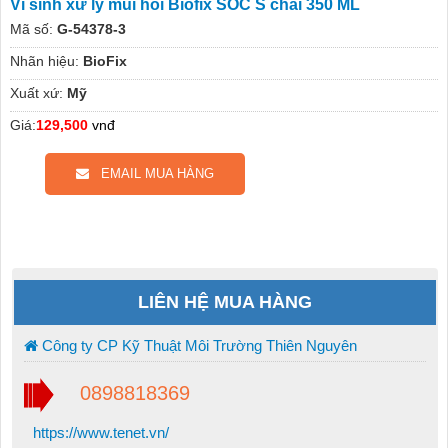
Vi sinh xử lý mùi hôi Biofix SOC S chai 350 ML
Mã số:
G-54378-3
Nhãn hiệu:
BioFix
Xuất xứ:
Mỹ
Giá:
129,500
vnđ
EMAIL MUA HÀNG
LIÊN HỆ MUA HÀNG
Công ty CP Kỹ Thuật Môi Trường Thiên Nguyên
0898818369
https://www.tenet.vn/