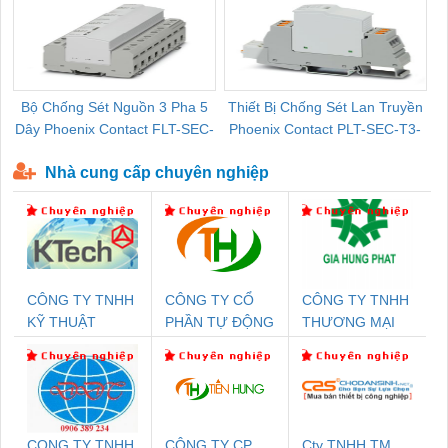
Bộ Chống Sét Nguồn 3 Pha 5
Thiết Bị Chống Sét Lan Truyền
B
Dây Phoenix Contact FLT-SEC-
Phoenix Contact PLT-SEC-T3-
P-T1-3S-440/35-FM - 2908264
230-FM-PT - 2907928
Nhà cung cấp chuyên nghiệp
CÔNG TY TNHH
CÔNG TY CỔ
CÔNG TY TNHH
KỸ THUẬT
PHẦN TỰ ĐỘNG
THƯƠNG MẠI
KTECH VIỆT
TIẾN HƯNG
DỊCH VỤ KỸ
NAM
THUẬT ĐIỆN CƠ
GIA HƯNG
PHÁT
CONG TY TNHH
CÔNG TY CP
Cty TNHH TM