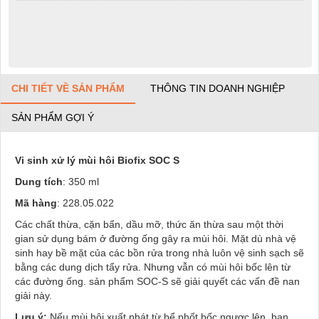
CHI TIẾT VỀ SẢN PHẨM
THÔNG TIN DOANH NGHIỆP
SẢN PHẨM GỢI Ý
Vi sinh xử lý mùi hôi Biofix SOC S
Dung tích
: 350 ml
Mã hàng
: 228.05.022
Các chất thừa, cặn bẩn, dầu mỡ, thức ăn thừa sau một thời
gian sử dụng bám ở đường ống gây ra mùi hôi. Mặt dù nhà vệ
sinh hay bề mặt của các bồn rửa trong nhà luôn vệ sinh sạch sẽ
bằng các dung dịch tẩy rửa. Nhưng vẫn có mùi hôi bốc lên từ
các đường ống. sản phẩm SOC-S sẽ giải quyết các vấn đề nan
giải này.
Lưu ý:
Nếu mùi hôi xuất phát từ bể phốt bốc ngược lên, bạn