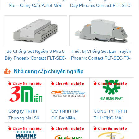
Nai – Cung Cấp Pallet Mới,
Dây Phoenix Contact FLT-SEC-
C
Pallet Cũ Giá Tốt
P-T1-3S-264/50-FM - 2909589
Bộ Chống Sét Nguồn 3 Pha 5
Thiết Bị Chống Sét Lan Truyền
B
Dây Phoenix Contact FLT-SEC-
Phoenix Contact PLT-SEC-T3-
P-T1-3S-440/35-FM - 2908264
230-FM-PT - 2907928
Nhà cung cấp chuyên nghiệp
Công ty TNHH
Cty TNHH TM
CÔNG TY TNHH
Thương Mại SX
QC Ba Miền
THƯƠNG MẠI
Ba Miền
DỊCH VỤ KỸ
THUẬT ĐIỆN CƠ
GIA HƯNG