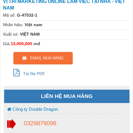
VỊ TRÍ MARKETING ONLINE LÀM VIỆC TẠI NHÀ - VIỆT
NAM
Mã số:
G-47532-1
Nhãn hiệu:
Việt nam
Xuất xứ:
VIỆT NAM
Giá:
15,000,000
vnđ
EMAIL MUA HÀNG
Tải file PDF
LIÊN HỆ MUA HÀNG
Công ty Double Dragon
0329879098