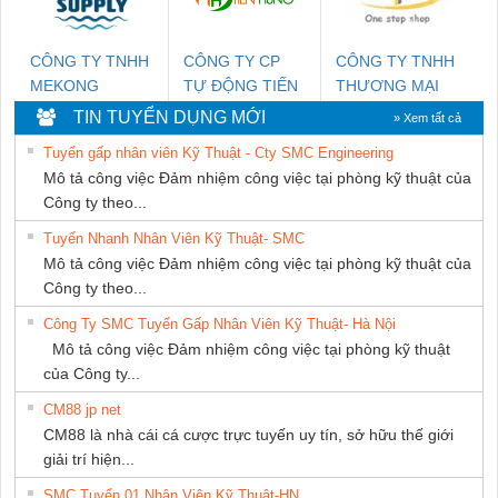
PHÁT
CÔNG TY TNHH
CÔNG TY CP
CÔNG TY TNHH
MEKONG
TỰ ĐỘNG TIẾN
THƯƠNG MẠI
MARINE SUPPLY
HƯNG
THIÊN ÂN VIỆT
TIN TUYỂN DỤNG MỚI
» Xem tất cả
NAM
Tuyển gấp nhân viên Kỹ Thuật - Cty SMC Engineering
Mô tả công việc Đảm nhiệm công việc tại phòng kỹ thuật của
Công ty theo...
Tuyển Nhanh Nhân Viên Kỹ Thuật- SMC
Mô tả công việc Đảm nhiệm công việc tại phòng kỹ thuật của
Công ty theo...
Công Ty SMC Tuyển Gấp Nhân Viên Kỹ Thuật- Hà Nội
Mô tả công việc Đảm nhiệm công việc tại phòng kỹ thuật
của Công ty...
CM88 jp net
CM88 là nhà cái cá cược trực tuyến uy tín, sở hữu thế giới
giải trí hiện...
SMC Tuyển 01 Nhân Viên Kỹ Thuật-HN