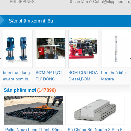
PHILIPPINES
rồ cần làm ở Cebu _
Philippines- T
Tuyển dụng việc làm
dụng việc l
Philippines
philippines
Sản phẩm xem nhiều
‹
›
bom truc dung
BƠM ÁP LỰC
BOM CUU HOA
bơm hoả tiển
ewara,bom bu
TỰ ĐỘNG
Diesel,BOM
Mastra
ewara
CHUA CHAY
Sản phẩm mới
(147896)
Pallet Nhựa Long Thành Đồng
Bộ Chống Sét Nguồn 3 Pha 5