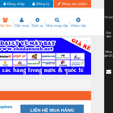
Đăng nhập
Đăng ký
Đăng sản phẩm
Tin tức
iệc làm
Cần mua
Dịch vụ
Nhà cung cấp
Video clip
Quy
định
Bảng
giá QC
ippines
LIÊN HỆ MUA HÀNG