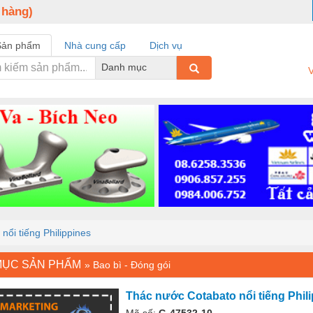
 hàng)
Sản phẩm
Nhà cung cấp
Dịch vụ
Danh mục
V
ổi tiếng Philippines
MỤC SẢN PHẨM
»
Bao bì - Đóng gói
Thác nước Cotabato nổi tiếng Phil
Mã số:
G-47532-10