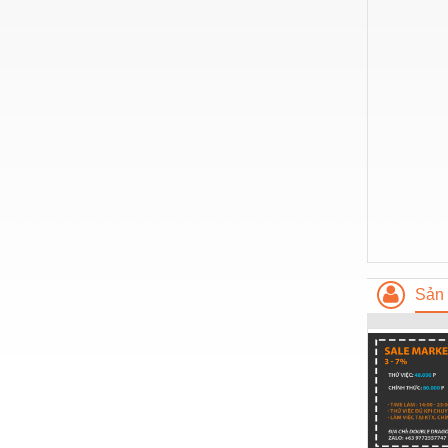
Vật liệu xây dựng
Vòng bi - Bạc đạn
Xe hơi - Phụ tùng
Xe máy - Phụ tùng
Xe tải - phụ tùng
Y khoa - Trang thiết bị
Sản 