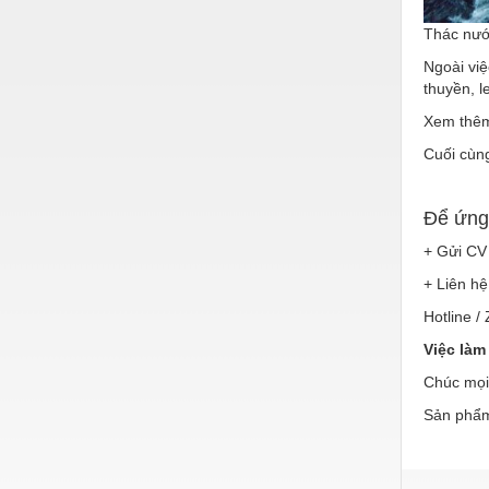
Thiết bị làm sạch
Thác nước
Thiết bị sơn - Sơn
Ngoài việ
Thiết bị nhà bếp
thuyền, 
Xem thêm
Thiết bị nhiệt
Cuối cùn
Thiêt bị PCCC
Thiết bị truyền động
Để ứng
Thiết bị văn phòng
+ Gửi CV 
+ Liên hệ
Thiết bị viễn thông
Hotline /
Thủy lực-Thiết bị
Việc làm
Thủy sản - Trang thiết bị
Chúc mọi
Tự động hoá
Sản phẩm
Van - Co các loại
Vật liệu mài mòn