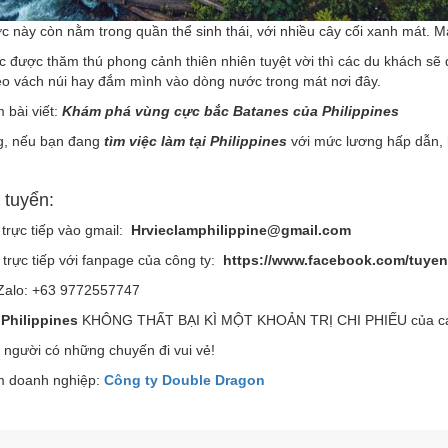
 này còn nằm trong quần thể sinh thái, với nhiều cây cối xanh mát. M
c được thăm thú phong cảnh thiên nhiên tuyệt vời thì các du khách sẽ
leo vách núi hay đắm mình vào dòng nước trong mát nơi đây.
 bài viết:
Khám phá vùng cực bắc Batanes của Philippines
g, nếu bạn đang
tìm việc làm tại Philippines
với mức lương hấp dẫn,
 tuyển:
trực tiếp vào gmail:
Hrvieclamphilippine@gmail.com
 trực tiếp với fanpage của công ty:
https://www.facebook.com/tuye
 Zalo: +63 9772557747
 Philippines
KHÔNG THẤT BẠI KÌ MỘT KHOẢN TRỊ CHI PHIẾU của các ứn
 người có những chuyến đi vui vẻ!
 doanh nghiệp:
Công ty Double Dragon