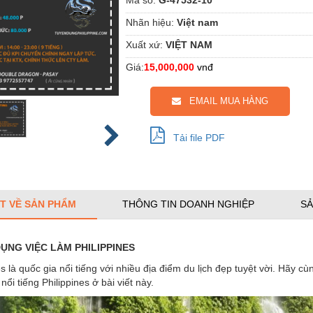
Nhãn hiệu:
Việt nam
Xuất xứ:
VIỆT NAM
Giá:
15,000,000
vnđ
EMAIL MUA HÀNG
Tải file PDF
ẾT VỀ SẢN PHẨM
THÔNG TIN DOANH NGHIỆP
SẢ
ỤNG VIỆC LÀM PHILIPPINES
es là quốc gia nổi tiếng với nhiều địa điểm du lịch đẹp tuyệt vời. Hãy c
nổi tiếng Philippines ở bài viết này.