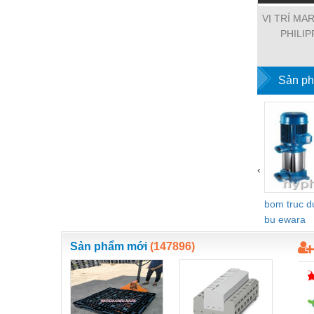
VỊ TRÍ MA
PHILIP
Sản ph
‹
bom truc 
bu ewara
Sản phẩm mới
(147896)