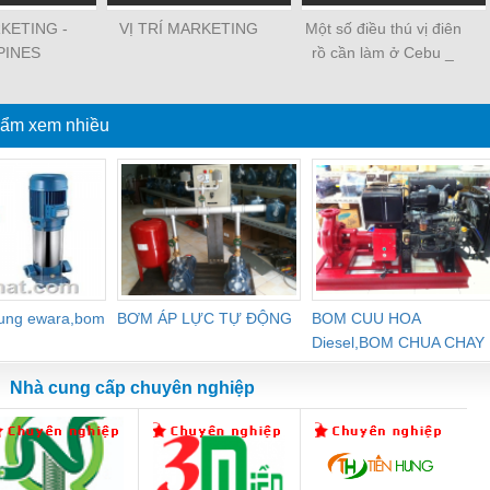
RKETING -
VỊ TRÍ MARKETING
Một số điều thú vị điên
PINES
rồ cần làm ở Cebu _
Tuyển dụng việc làm
Philippines
ẩm xem nhiều
dung ewara,bom
BƠM ÁP LỰC TỰ ĐỘNG
BOM CUU HOA
Diesel,BOM CHUA CHAY
Nhà cung cấp chuyên nghiệp