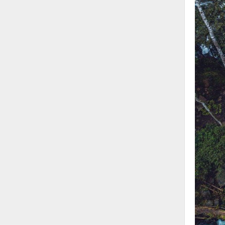
Nước-Vật tư thiết bị
Phốt cơ khí
Sắt, thép, inox các loại
Thí nghiệm-Trang thiết bị
Thiết bị chiếu sáng
Thiết bị chống sét
Thiết bị an ninh
Thiết bị công nghiệp
Thiết bị công trình
Thiết bị điện
Thiết bị giáo dục
Thiết bị khác