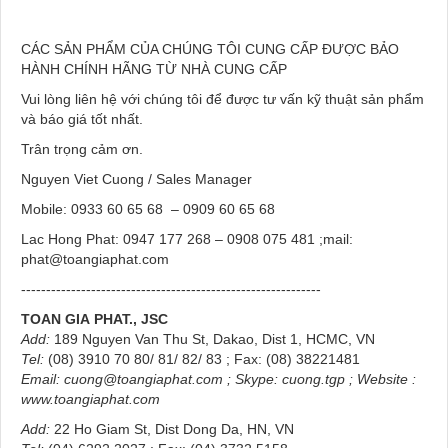
CÁC SẢN PHẨM CỦA CHÚNG TÔI CUNG CẤP ĐƯỢC BẢO
HÀNH CHÍNH HÃNG TỪ NHÀ CUNG CẤP
Vui lòng liên hệ với chúng tôi để được tư vấn kỹ thuật sản phẩm
và báo giá tốt nhất.
Trân trọng cảm ơn.
Nguyen Viet Cuong / Sales Manager
Mobile: 0933 60 65 68 – 0909 60 65 68
Lac Hong Phat: 0947 177 268 – 0908 075 481 ;mail:
phat@toangiaphat.com
------------------------------------------------------------
TOAN GIA
PHAT., JSC
Add:
189 Nguyen Van Thu St, Dakao, Dist 1, HCMC, VN
Tel:
(08) 3910 70 80/ 81/ 82/ 83 ; Fax: (08) 38221481
Email:
cuong@toangiaphat.com
;
Skype
: cuong.tgp ; Website :
www.toangiaphat.com
Add:
22 Ho Giam St, Dist Dong Da, HN, VN