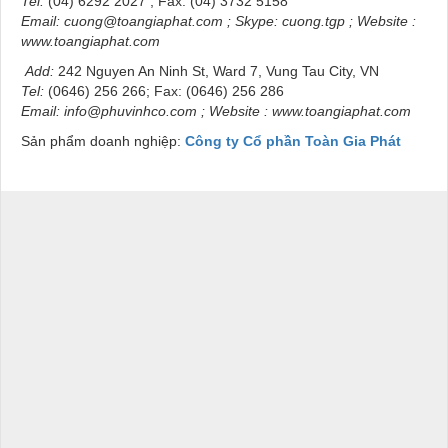
Tel:
(04) 6292 2027 ; Fax: (04) 3732 5158
Email:
cuong@toangiaphat.com
;
Skype
: cuong.tgp ; Website :
www.toangiaphat.com
Add:
242 Nguyen An Ninh St, Ward 7, Vung Tau City, VN
Tel:
(0646) 256 266; Fax: (0646) 256 286
Email:
info@phuvinhco.com
; Website :
www.toangiaphat.com
Sản phẩm doanh nghiệp:
Công ty Cổ phần Toàn Gia Phát