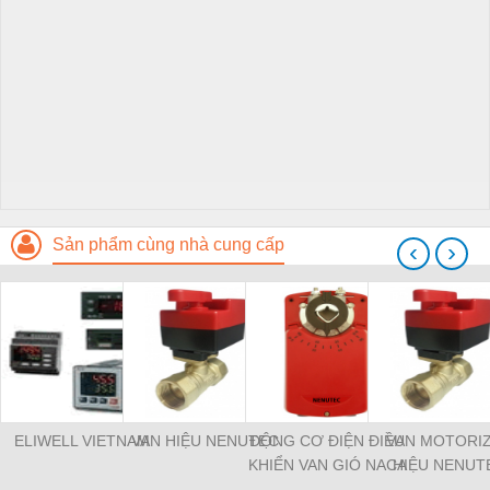
Sản phẩm cùng nhà cung cấp
‹
›
ELIWELL VIETNAM
VAN HIỆU NENUTEC
ĐỘNG CƠ ĐIỆN ĐIỀU
VAN MOTORI
KHIỂN VAN GIÓ NACA
HIỆU NENUT
2-05