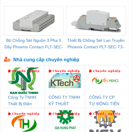
Pallet Cũ Giá Tốt
P-T1-3S-264/50-FM - 2909589
Bộ Chống Sét Nguồn 3 Pha 5
Thiết Bị Chống Sét Lan Truyền
B
Dây Phoenix Contact FLT-SEC-
Phoenix Contact PLT-SEC-T3-
P-T1-3S-440/35-FM - 2908264
230-FM-PT - 2907928
Nhà cung cấp chuyên nghiệp
Công Ty TNHH
CÔNG TY TNHH
CÔNG TY CP
Thiết Bị Điện
KỸ THUẬT
TỰ ĐỘNG TIẾN
Nam Quốc Thịnh
KTECH VIỆT
HƯNG
NAM