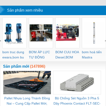
Sản phẩm xem nhiều
‹
›
bom truc dung
BƠM ÁP LỰC
BOM CUU HOA
bơm hoả tiển
ewara,bom bu
TỰ ĐỘNG
Diesel,BOM
Mastra
ewara
CHUA CHAY
Sản phẩm mới
(147896)
Pallet Nhựa Long Thành Đồng
Bộ Chống Sét Nguồn 3 Pha 5
Nai – Cung Cấp Pallet Mới,
Dây Phoenix Contact FLT-SEC-
C