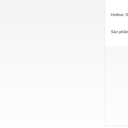
Hóa chất-Trang thiết bị
Kệ công nghiệp
Hotline: 
Khí nén - Thiết bị
Sản phẩm
Khuôn mẫu - Phụ tùng
Lọc công nghiệp
Máy công cụ - Phụ tùng
Mỏ - Trang thiết bị
Mô tơ - Hộp số
Môi trường - Thiết bị
Nâng hạ - Trang thiết bị
Nội - Ngoại thất - văn phòng
Nồi hơi - Trang thiết bị
Nông nghiệp - Thiết bị