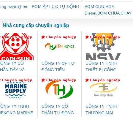
dung ewara,bom
BƠM ÁP LỰC TỰ ĐỘNG
BOM CUU HOA
Diesel,BOM CHUA CHAY
Nhà cung cấp chuyên nghiệp
ÔNG TY CỔ
CÔNG TY CP TỰ
CÔNG TY TNHH
Đệm An Toàn
Rơ Le An Toàn
Bộ Lặp Tín Hiệu
Rơ
HẦN DÂY VÀ
ĐỘNG TIẾN
THIẾT BỊ CÔNG
nix Contact
Phoenix Contact
PROFIBUS Phoenix
Pho
ÁP ĐIỆN
HƯNG
NGHIỆP NIHON
PC20-1NO-
PSR-SCP-
Contact PSI-REP-
298
THƯỢNG ĐÌNH
SETSUBI VIỆT
24DC-SP -
24UC/ESL4/3X1/1X2/B
PROFIBUS/12MB -
NAM
700578
- 2981059
2708863
24DC
ÔNG TY TNHH
CÔNG TY CỔ
CÔNG TY TNHH
MEKONG MARINE
PHẦN TỰ ĐỘNG
THƯƠNG MẠI
ưu Điện AC
Mô-đun Ắc Quy UPS
Rơ Le An Toàn
Bộ g
UPPLY
TIẾN HƯNG
THIÊN ÂN VIỆT
 Suất Cao
Phoenix Contact
Phoenix Contact
NAM
nix Contact
QUINT-HP-
2981059 – PSR-
TRAN