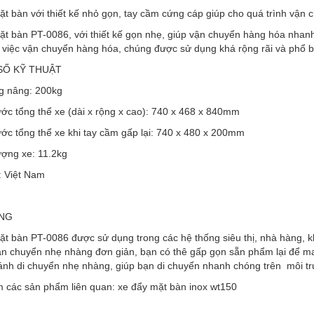
t bàn với thiết kế nhỏ gọn, tay cầm cứng cáp giúp cho quá trình vận 
t bàn PT-0086, với thiết kế gọn nhẹ, giúp vận chuyển hàng hóa nhanh
 việc vận chuyển hàng hóa, chúng được sử dụng khá rộng rãi và phổ 
SỐ KỸ THUẬT
ng nâng: 200kg
ước tổng thể xe (dài x rộng x cao): 740 x 468 x 840mm
ước tổng thể xe khi tay cầm gấp lại: 740 x 480 x 200mm
ượng xe: 11.2kg
: Việt Nam
NG
t bàn PT-0086 được sử dụng trong các hệ thống siêu thị, nhà hàng, kh
n chuyển nhẹ nhàng đơn giản, bạn có thê gấp gọn sẵn phẩm lại để man
ánh di chuyển nhẹ nhàng, giúp bạn di chuyển nhanh chóng trên môi tr
 các sản phẩm liên quan: xe đẩy mặt bàn inox wt150