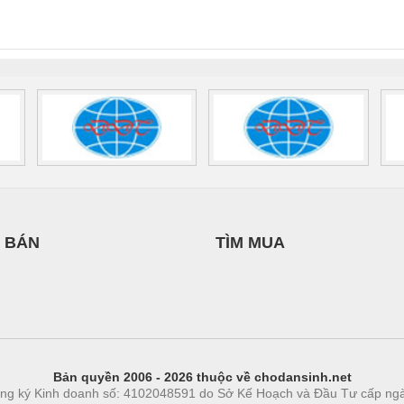
INT-HP-
BAT/PB/48DC/7.0AH/PT
SCP-
1K5 H
0AC/2.5KVA/PT
- 1133819
24UC/ESL4/3X1/1X2/B
 1136815
 BÁN
TÌM MUA
Bản quyền 2006 - 2026 thuộc về chodansinh.net
ng ký Kinh doanh số: 4102048591 do Sở Kế Hoạch và Đầu Tư cấp ng