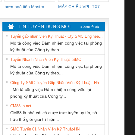
bơm hoả tiển Mastra
MÁY CHIẾU VPL-TX7
BOM DINH
WHITE
TIN TUYỂN DỤNG MỚI
» Xem tất cả
Tuyển gấp nhân viên Kỹ Thuật - Cty SMC Engineering
Mô tả công việc Đảm nhiệm công việc tại phòng
kỹ thuật của Công ty theo...
Tuyển Nhanh Nhân Viên Kỹ Thuật- SMC
Cty TNHH TM QC
CONG TY TNHH
CÔNG TY TNHH
 Le An Toàn
Bộ giám sát chuỗi
Bộ giám sát dòng
Bộ ng
Mô tả công việc Đảm nhiệm công việc tại phòng
Ba Miền
TM-DV DAI DONG
KỸ THUẬT KTECH
enix Contact
tấm pin
điện chuỗi
ray W
kỹ thuật của Công ty theo...
THANH
VIỆT NAM
6960 – PSR-
TRANSCLINIC 16I+
TRANSCLINIC 16I+
BAS 
Công Ty SMC Tuyển Gấp Nhân Viên Kỹ Thuật- Hà Nội
SCP-
1K5 L (2433950000)
(2008130000)
(28
Mô tả công việc Đảm nhiệm công việc tại
/FSP/2X1/1X2
phòng kỹ thuật của Công ty...
CM88 jp net
CÔNG TY TNHH
Công ty TNHH
CÔNG TY TNHH
CM88 là nhà cái cá cược trực tuyến uy tín, sở
THƯƠNG MẠI
Thương Mại SX
KINH DOANH
iám sát chuỗi
Bộ chỉnh lưu nguồn
Nẹp nhôm chống
Bộ c
hữu thế giới giải trí hiện...
DỊCH VỤ KỸ
Ba Miền
DỊCH VỤ XNK
tấm pin
điện TRANSCLINIC
trơn Đà Nẵng
giám 
THUẬT ĐIỆN CƠ
PHƯƠNG NAM
SMC Tuyển 01 Nhân Viên Kỹ Thuật-HN
SCLINIC 16I+
BKE 1K5.4
Sola
GIA HƯNG PHÁT