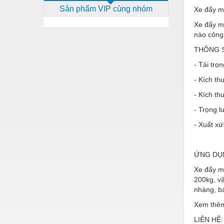
Sản phẩm VIP cùng nhóm
Xe đẩy mặ
Dịch vụ - Thi công
Xe đẩy mặ
Điện công nghiệp
nào công
Điện gia dụng
THÔNG 
Điện Lạnh
- Tải trọ
- Kích th
Đóng tàu Thiết bị
- Kích th
Đúc chính xác Thiết bị
- Trọng l
Dụng cụ cầm tay
- Xuất xứ
Dụng cụ cắt gọt
Dụng cụ điện
ỨNG DỤ
Xe đẩy mặ
Dụng cụ đo
200kg, vậ
nhàng, b
Gỗ - Trang thiết bị
Xem thêm
Hàn cắt - Thiết bị
LIÊN HỆ: