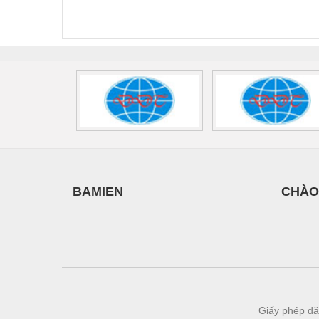
FLT-SEC-P-T1-3S-
T3-230-FM-PT -
QU
440/35-FM -
2907928
UPS/23
Vật liệu xây dựng
2908264
-
Vòng bi - Bạc đạn
Xe hơi - Phụ tùng
Xe máy - Phụ tùng
Xe tải - phụ tùng
Y khoa - Trang thiết bị
BAMIEN
CHÀO
Giấy phép đă