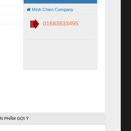
Minh Chien Company
01683833495
N PHẨM GỢI Ý