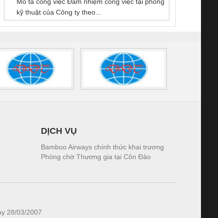
Mô tả công việc Đảm nhiệm công việc tại phòng
 (2502520000)
(7791400879)2. Giá
TRAN
kỹ thuật của Công ty theo...
1K5.4
DỊCH VỤ
Bamboo Airways chính thức khai trương
Phòng chờ Thương gia tại Côn Đảo
ày 28/03/2007