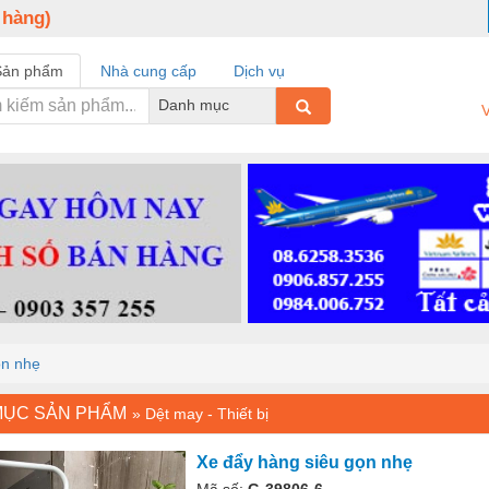
 hàng)
Sản phẩm
Nhà cung cấp
Dịch vụ
Danh mục
V
ọn nhẹ
MỤC SẢN PHẨM
»
Dệt may - Thiết bị
Xe đẩy hàng siêu gọn nhẹ
Mã số:
G-39806-6