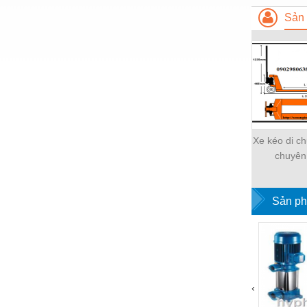
Nước-Vật tư thiết bị
Sản 
Phốt cơ khí
Sắt, thép, inox các loại
Thí nghiệm-Trang thiết bị
Thiết bị chiếu sáng
Thiết bị chống sét
Xe kéo di ch
chuyên
Thiết bị an ninh
Thiết bị công nghiệp
Sản ph
Thiết bị công trình
Thiết bị điện
Thiết bị giáo dục
‹
Thiết bị khác