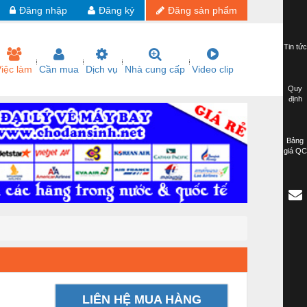
Đăng nhập
Đăng ký
Đăng sản phẩm
Tin tức
iệc làm
Cần mua
Dịch vụ
Nhà cung cấp
Video clip
Quy
định
Bảng
giá QC
LIÊN HỆ MUA HÀNG