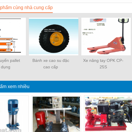
phẩm cùng nhà cung cấp
uyển pallet
Bánh xe cao su đặc
Xe nâng tay OPK CP-
 dụng
cao cấp
25S
ẩm xem nhiều