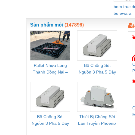
Thiết bị làm sạch
bom truc 
bu ewara
Thiết bị sơn - Sơn
Thiết bị nhà bếp
Sản phẩm mới
(147896)
Thiết bị nhiệt
Thiêt bị PCCC
Thiết bị truyền động
C
Pallet Nhựa Long
Bộ Chống Sét
Rơ Le 
Thiết bị văn phòng
P
Thành Đồng Nai –
Nguồn 3 Pha 5 Dây
Phoe
C
Thiết bị viễn thông
Cung Cấp Pallet
Phoenix Contact
PSR-
Mới, Pallet Cũ Giá
FLT-SEC-P-T1-3S-
1NC-
Thủy lực-Thiết bị
Tốt
264/50-FM -
2
2909589
Thủy sản - Trang thiết bị
C
Tự động hoá
Bộ Chống Sét
Thiết Bị Chống Sét
Bộ L
S
Van - Co các loại
Nguồn 3 Pha 5 Dây
Lan Truyền Phoenix
Công
Phoenix Contact
Contact PLT-SEC-
Phoe
Vật liệu mài mòn