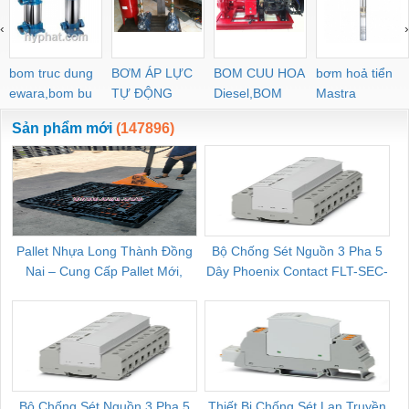
‹
›
bom truc dung
BƠM ÁP LỰC
BOM CUU HOA
bơm hoả tiển
ewara,bom bu
TỰ ĐỘNG
Diesel,BOM
Mastra
ewara
CHUA CHAY
Sản phẩm mới
(147896)
Pallet Nhựa Long Thành Đồng
Bộ Chống Sét Nguồn 3 Pha 5
Nai – Cung Cấp Pallet Mới,
Dây Phoenix Contact FLT-SEC-
C
Pallet Cũ Giá Tốt
P-T1-3S-264/50-FM - 2909589
Bộ Chống Sét Nguồn 3 Pha 5
Thiết Bị Chống Sét Lan Truyền
B