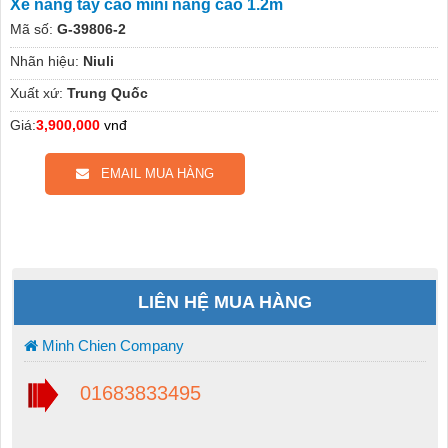
Xe nâng tay cao mini nâng cao 1.2m
Mã số:
G-39806-2
Nhãn hiệu:
Niuli
Xuất xứ:
Trung Quốc
Giá:
3,900,000
vnđ
EMAIL MUA HÀNG
LIÊN HỆ MUA HÀNG
Minh Chien Company
01683833495