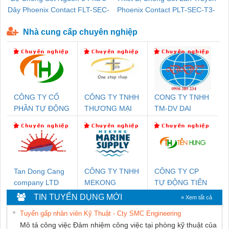
Dây Phoenix Contact FLT-SEC-
Phoenix Contact PLT-SEC-T3-
P-T1-3S-440/35-FM - 2908264
230-FM-PT - 2907928
Nhà cung cấp chuyên nghiệp
CÔNG TY CỔ
CÔNG TY TNHH
CONG TY TNHH
PHẦN TỰ ĐỘNG
THƯƠNG MẠI
TM-DV DAI
TIẾN HƯNG
THIÊN ÂN VIỆT
DONG THANH
NAM
Tan Dong Cang
CÔNG TY TNHH
CÔNG TY CP
company LTD
MEKONG
TỰ ĐỘNG TIẾN
MARINE
HƯNG
TIN TUYỂN DỤNG MỚI
» Xem tất cả
SUPPLY
Tuyển gấp nhân viên Kỹ Thuật - Cty SMC Engineering
Mô tả công việc Đảm nhiệm công việc tại phòng kỹ thuật của