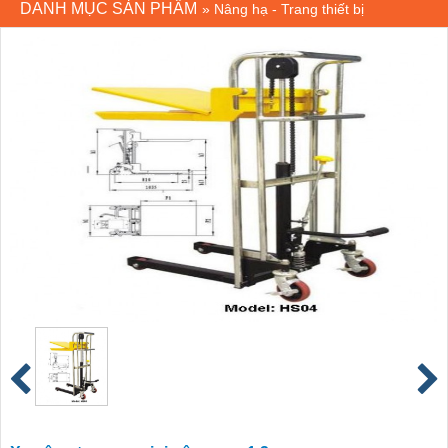
DANH MỤC SẢN PHẨM
»
Nâng hạ - Trang thiết bị