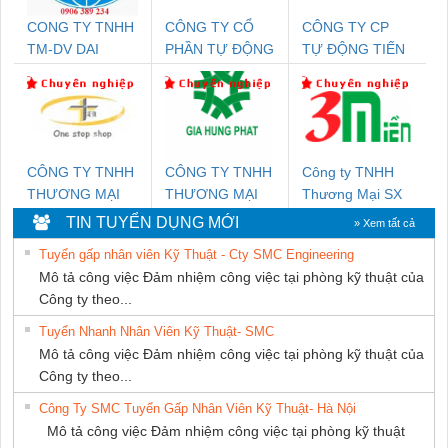
CONG TY TNHH
CÔNG TY CỔ
CÔNG TY CP
TM-DV DAI
PHẦN TỰ ĐỘNG
TỰ ĐỘNG TIẾN
DONG THANH
TIẾN HƯNG
HƯNG
CÔNG TY TNHH
CÔNG TY TNHH
Công ty TNHH
THƯƠNG MẠI
THƯƠNG MẠI
Thương Mại SX
THIÊN ÂN VIỆT
DỊCH VỤ KỸ
Ba Miền
TIN TUYỂN DỤNG MỚI
» Xem tất cả
NAM
THUẬT ĐIỆN CƠ
Tuyển gấp nhân viên Kỹ Thuật - Cty SMC Engineering
GIA HƯNG
Mô tả công việc Đảm nhiệm công việc tại phòng kỹ thuật của
PHÁT
Công ty theo...
Tuyển Nhanh Nhân Viên Kỹ Thuật- SMC
Mô tả công việc Đảm nhiệm công việc tại phòng kỹ thuật của
Công ty theo...
Công Ty SMC Tuyển Gấp Nhân Viên Kỹ Thuật- Hà Nội
Mô tả công việc Đảm nhiệm công việc tại phòng kỹ thuật