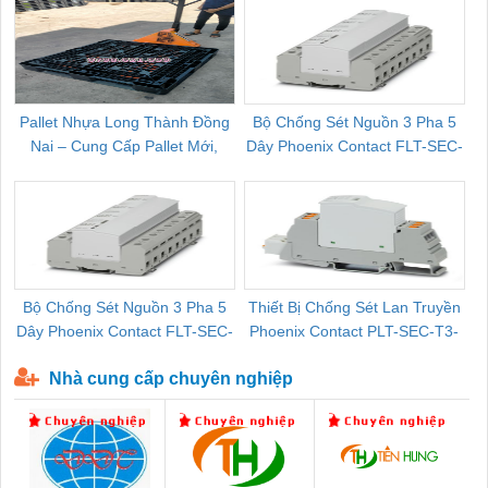
Pallet Nhựa Long Thành Đồng
Bộ Chống Sét Nguồn 3 Pha 5
Nai – Cung Cấp Pallet Mới,
Dây Phoenix Contact FLT-SEC-
C
Pallet Cũ Giá Tốt
P-T1-3S-264/50-FM - 2909589
Bộ Chống Sét Nguồn 3 Pha 5
Thiết Bị Chống Sét Lan Truyền
B
Dây Phoenix Contact FLT-SEC-
Phoenix Contact PLT-SEC-T3-
P-T1-3S-440/35-FM - 2908264
230-FM-PT - 2907928
Nhà cung cấp chuyên nghiệp