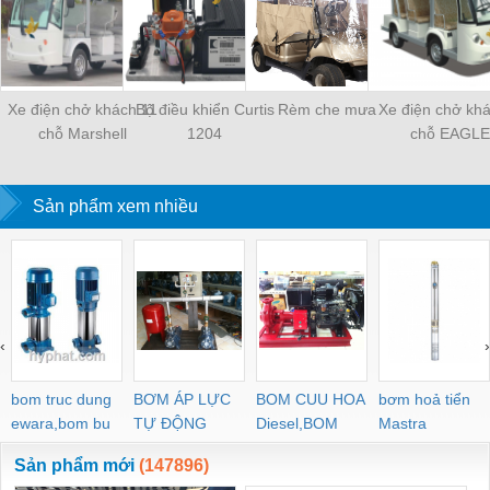
Xe điện chở khách 11
Bộ điều khiển Curtis
Rèm che mưa
Xe điện chở kh
chỗ Marshell
1204
chỗ EAGLE
Sản phẩm xem nhiều
‹
›
bom truc dung
BƠM ÁP LỰC
BOM CUU HOA
bơm hoả tiển
ewara,bom bu
TỰ ĐỘNG
Diesel,BOM
Mastra
ewara
CHUA CHAY
Sản phẩm mới
(147896)