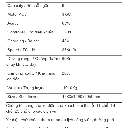
Capacity / Số chỗ ngồi
8
Motor AC /
3KW
Acquy
6V*8
Controller / Bộ điều khiển
1204
Charging / Bộ sạc
48V
Speed / Tốc độ
35Km/h
Driving range / Quảng đường
60Km
chạy khi sạc đầy
Climbing ability / Khả năng
20%
leo dốc
Weight / Trọng lượng
1010Kg
Size / Kích thước xe
4230x1490x2050mm
Chúng tôi cung cấp xe điện chở khách loại 8 chỗ, 11 chỗ, 14
chỗ, 23 chỗ cho các dịch vụ:
Xe điện chở khách tham quan du lịch công viên, đường phố.