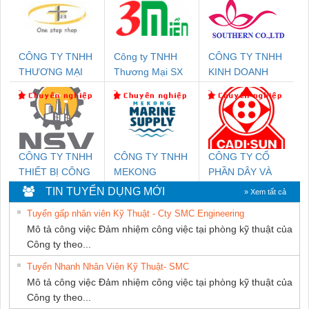
CÔNG TY TNHH
Công ty TNHH
CÔNG TY TNHH
THƯƠNG MẠI
Thương Mại SX
KINH DOANH
THIÊN ÂN VIỆT
Ba Miền
DỊCH VỤ XNK
NAM
PHƯƠNG NAM
CÔNG TY TNHH
CÔNG TY TNHH
CÔNG TY CỔ
THIẾT BỊ CÔNG
MEKONG
PHẦN DÂY VÀ
NGHIỆP NIHON
MARINE
CÁP ĐIỆN
TIN TUYỂN DỤNG MỚI
» Xem tất cả
SETSUBI VIỆT
SUPPLY
THƯỢNG ĐÌNH
Tuyển gấp nhân viên Kỹ Thuật - Cty SMC Engineering
NAM
Mô tả công việc Đảm nhiệm công việc tại phòng kỹ thuật của
Công ty theo...
Tuyển Nhanh Nhân Viên Kỹ Thuật- SMC
Mô tả công việc Đảm nhiệm công việc tại phòng kỹ thuật của
Công ty theo...