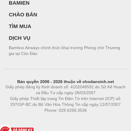
BAMIEN
CHÀO BÁN
TÌM MUA
DỊCH VỤ
Bamboo Airways chính thức khai trương Phòng chờ Thương
gia tại Côn Đảo
Bản quyền 2006 - 2026 thuộc về chodansinh.net
Giấy phép đăng ký Kinh doanh số: 4102048591 do Sở Kế Hoạch
và Đầu Tư cấp ngày 28/03/2007
Giấy phép Thiết lập trang Tin Điện Tử trên Internet (ICP) số:
297/GP-BC do Bộ Văn Hóa Thông Tin cấp ngày 12/07/2007
Phone: 028.6258.3536
Phòng trọ
|
https://bdsgroup.vn
https://kqxs123.com