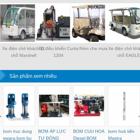
Xe điện chở khách 11
Bộ điều khiển Curtis
Rèm che mưa
Xe điện chở kh
chỗ Marshell
1204
chỗ EAGLE
Sản phẩm xem nhiều
‹
›
bom truc dung
BƠM ÁP LỰC
BOM CUU HOA
bơm hoả tiển
ewara,bom bu
TỰ ĐỘNG
Diesel,BOM
Mastra