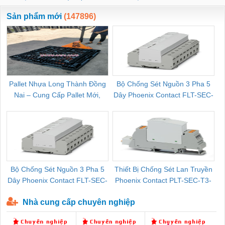
ewara
CHUA CHAY
Sản phẩm mới
(147896)
Pallet Nhựa Long Thành Đồng
Bộ Chống Sét Nguồn 3 Pha 5
Nai – Cung Cấp Pallet Mới,
Dây Phoenix Contact FLT-SEC-
C
Pallet Cũ Giá Tốt
P-T1-3S-264/50-FM - 2909589
Bộ Chống Sét Nguồn 3 Pha 5
Thiết Bị Chống Sét Lan Truyền
B
Dây Phoenix Contact FLT-SEC-
Phoenix Contact PLT-SEC-T3-
P-T1-3S-440/35-FM - 2908264
230-FM-PT - 2907928
Nhà cung cấp chuyên nghiệp