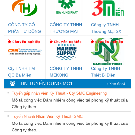
CÔNG TY CỔ
CÔNG TY TNHH
Công ty TNHH
PHẦN TỰ ĐỘNG
THƯƠNG MẠI
Thương Mại SX
TIẾN HƯNG
DỊCH VỤ KỸ
Ba Miền
THUẬT ĐIỆN CƠ
GIA HƯNG
PHÁT
Cty TNHH TM
CÔNG TY TNHH
Công Ty TNHH
QC Ba Miền
MEKONG
Thiết Bị Điện
MARINE
Nam Quốc Thịnh
TIN TUYỂN DỤNG MỚI
» Xem tất cả
SUPPLY
Tuyển gấp nhân viên Kỹ Thuật - Cty SMC Engineering
Mô tả công việc Đảm nhiệm công việc tại phòng kỹ thuật của
Công ty theo...
Tuyển Nhanh Nhân Viên Kỹ Thuật- SMC
Mô tả công việc Đảm nhiệm công việc tại phòng kỹ thuật của
Công ty theo...