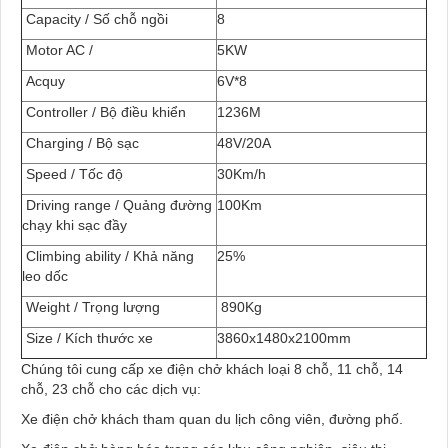
Capacity / Số chỗ ngồi
8
Motor AC /
5KW
Acquy
6V*8
Controller / Bộ điều khiển
1236M
Charging / Bộ sạc
48V/20A
Speed / Tốc độ
30Km/h
Driving range / Quảng đường
100Km
chạy khi sạc đầy
Climbing ability / Khả năng
25%
leo dốc
Weight / Trọng lượng
890Kg
Size / Kích thước xe
3860x1480x2100mm
Chúng tôi cung cấp xe điện chở khách loại 8 chỗ, 11 chỗ, 14
chỗ, 23 chỗ cho các dịch vụ:
Xe điện chở khách tham quan du lịch công viên, đường phố.