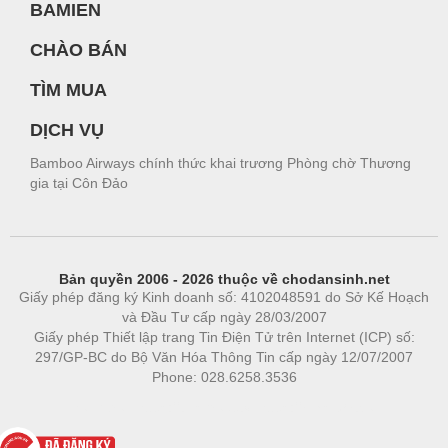
BAMIEN
CHÀO BÁN
TÌM MUA
DỊCH VỤ
Bamboo Airways chính thức khai trương Phòng chờ Thương
gia tại Côn Đảo
Bản quyền 2006 - 2026 thuộc về chodansinh.net
Giấy phép đăng ký Kinh doanh số: 4102048591 do Sở Kế Hoạch
và Đầu Tư cấp ngày 28/03/2007
Giấy phép Thiết lập trang Tin Điện Tử trên Internet (ICP) số:
297/GP-BC do Bộ Văn Hóa Thông Tin cấp ngày 12/07/2007
Phone: 028.6258.3536
Phòng trọ
|
https://bdsgroup.vn
https://kqxs123.com