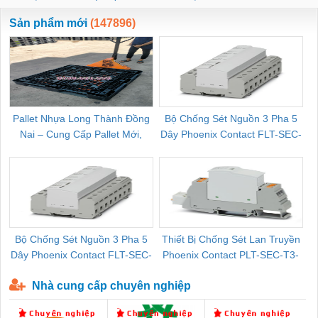
ewara
CHUA CHAY
Sản phẩm mới
(147896)
Pallet Nhựa Long Thành Đồng
Bộ Chống Sét Nguồn 3 Pha 5
Nai – Cung Cấp Pallet Mới,
Dây Phoenix Contact FLT-SEC-
C
Pallet Cũ Giá Tốt
P-T1-3S-264/50-FM - 2909589
Bộ Chống Sét Nguồn 3 Pha 5
Thiết Bị Chống Sét Lan Truyền
B
Dây Phoenix Contact FLT-SEC-
Phoenix Contact PLT-SEC-T3-
P-T1-3S-440/35-FM - 2908264
230-FM-PT - 2907928
Nhà cung cấp chuyên nghiệp