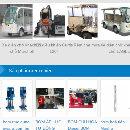
Xe điện chở khách 11
Bộ điều khiển Curtis
Rèm che mưa
Xe điện chở kh
chỗ Marshell
1204
chỗ EAGLE
Sản phẩm xem nhiều
‹
›
bom truc dung
BƠM ÁP LỰC
BOM CUU HOA
bơm hoả tiển
ewara,bom bu
TỰ ĐỘNG
Diesel,BOM
Mastra