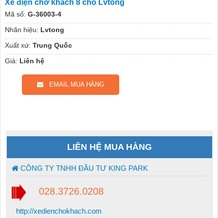
Xe điện chở khách 8 chỗ Lvtong
Mã số:
G-36003-4
Nhãn hiệu:
Lvtong
Xuất xứ:
Trung Quốc
Giá:
Liên hệ
EMAIL MUA HÀNG
LIÊN HỆ MUA HÀNG
CÔNG TY TNHH ĐẦU TƯ KING PARK
028.3726.0208
http://xedienchokhach.com