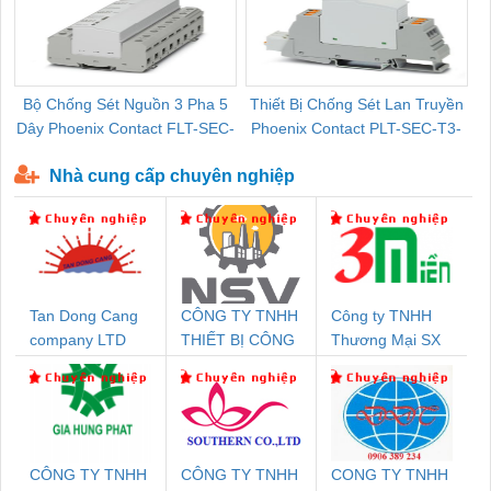
Bộ Chống Sét Nguồn 3 Pha 5
Thiết Bị Chống Sét Lan Truyền
B
Dây Phoenix Contact FLT-SEC-
Phoenix Contact PLT-SEC-T3-
P-T1-3S-440/35-FM - 2908264
230-FM-PT - 2907928
Nhà cung cấp chuyên nghiệp
Tan Dong Cang
CÔNG TY TNHH
Công ty TNHH
company LTD
THIẾT BỊ CÔNG
Thương Mại SX
NGHIỆP NIHON
Ba Miền
SETSUBI VIỆT
NAM
CÔNG TY TNHH
CÔNG TY TNHH
CONG TY TNHH