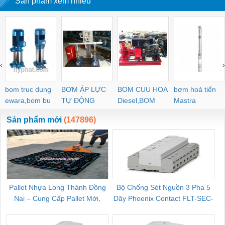
Sản phẩm xem nhiều
‹
›
bom truc dung
BƠM ÁP LỰC
BOM CUU HOA
bơm hoả tiển
ewara,bom bu
TỰ ĐỘNG
Diesel,BOM
Mastra
ewara
CHUA CHAY
Sản phẩm mới
(147896)
Pallet Nhựa Long Thành Đồng
Bộ Chống Sét Nguồn 3 Pha 5
Nai – Cung Cấp Pallet Mới,
Dây Phoenix Contact FLT-SEC-
C
Pallet Cũ Giá Tốt
P-T1-3S-264/50-FM - 2909589