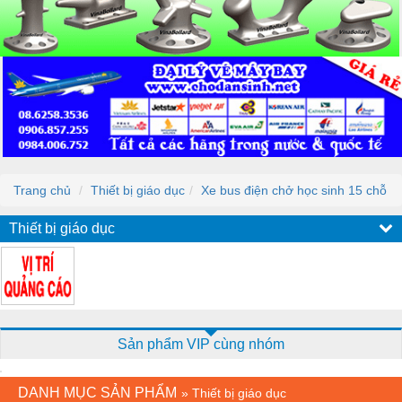
Trang chủ
Thiết bị giáo dục
Xe bus điện chở học sinh 15 chỗ
Thiết bị giáo dục
Sản phẩm VIP cùng nhóm
DANH MỤC SẢN PHẨM
»
Thiết bị giáo dục