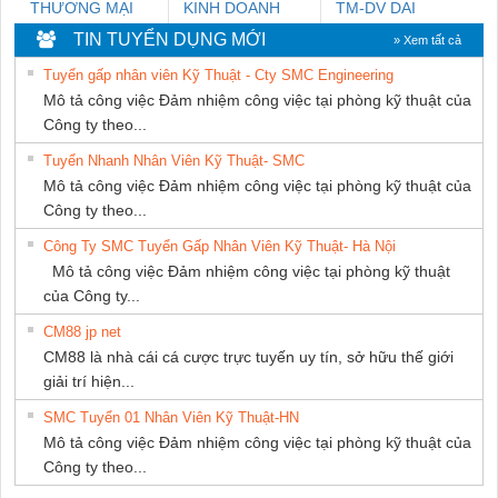
THƯƠNG MẠI
KINH DOANH
TM-DV DAI
DỊCH VỤ KỸ
DỊCH VỤ XNK
DONG THANH
TIN TUYỂN DỤNG MỚI
» Xem tất cả
THUẬT ĐIỆN CƠ
PHƯƠNG NAM
Tuyển gấp nhân viên Kỹ Thuật - Cty SMC Engineering
GIA HƯNG PHÁT
Mô tả công việc Đảm nhiệm công việc tại phòng kỹ thuật của
Công ty theo...
Tuyển Nhanh Nhân Viên Kỹ Thuật- SMC
Mô tả công việc Đảm nhiệm công việc tại phòng kỹ thuật của
Công ty theo...
Công Ty SMC Tuyển Gấp Nhân Viên Kỹ Thuật- Hà Nội
Mô tả công việc Đảm nhiệm công việc tại phòng kỹ thuật
của Công ty...
CM88 jp net
CM88 là nhà cái cá cược trực tuyến uy tín, sở hữu thế giới
giải trí hiện...
SMC Tuyển 01 Nhân Viên Kỹ Thuật-HN
Mô tả công việc Đảm nhiệm công việc tại phòng kỹ thuật của
Công ty theo...