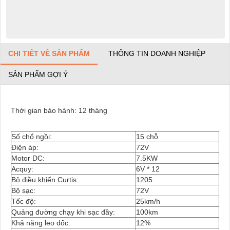
CHI TIẾT VỀ SẢN PHẨM
THÔNG TIN DOANH NGHIỆP
SẢN PHẨM GỢI Ý
Thời gian bảo hành: 12 tháng
Số chổ ngồi:
15 chỗ
Điện áp:
72V
Motor DC:
7.5KW
Acquy:
6V * 12
Bộ điều khiển Curtis:
1205
Bộ sạc:
72V
Tốc độ:
25km/h
Quảng đường chạy khi sạc đầy:
100km
Khả năng leo dốc:
12%