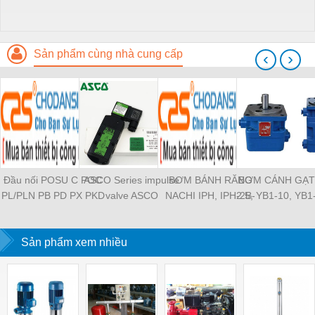
Sản phẩm cùng nhà cung cấp
‹
›
Đầu nối POSU C POC
ASCO Series impulse
BƠM BÁNH RĂNG
BƠM CÁNH GẠT
PL/PLN PB PD PX PKD
valve ASCO
NACHI IPH, IPH-2B-
2.5, YB1-10, YB1
PH PH2 PH3 PCF PLL
SCG353A043 ASCO
6.5-11, IPH-5B-40-21,
YB1-40/12.5, 
PLF PMF PTL SL SS
SCG353A044 ASCO
IPH-2A-5-11, IPH-5A-
100/16 YB1-40
SCA SAFS SASF HVFS
Sản phẩm xem nhiều
SCG353A047 ASCO
50, IPH-3A-13-LT-20,
YB1-16/12 YB1-
HVSF PU PV PE PY
SCG353A050 ASCO
IPH-5B-50-LT-11, IPH-
YB1-40/12 YB1-
PM PLM PZA PK PA
SCG353A051 ASCO
4A-32-LT-20, IPH-6B-
HVFF PLJ PYJ PP PG
SXE353.060
100-L-11, IPH-5A-40-
PEG PW PGJ PPGJ
11