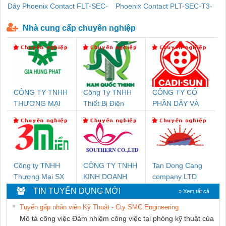
Dây Phoenix Contact FLT-SEC-
Phoenix Contact PLT-SEC-T3-
P-T1-3S-440/35-FM - 2908264
230-FM-PT - 2907928
Nhà cung cấp chuyên nghiệp
CÔNG TY TNHH
Công Ty TNHH
CÔNG TY CỔ
THƯƠNG MẠI
Thiết Bị Điện
PHẦN DÂY VÀ
DỊCH VỤ KỸ
Nam Quốc Thịnh
CÁP ĐIỆN
THUẬT ĐIỆN CƠ
THƯỢNG ĐÌNH
GIA HƯNG PHÁT
Công ty TNHH
CÔNG TY TNHH
Tan Dong Cang
Thương Mại SX
KINH DOANH
company LTD
Ba Miền
DỊCH VỤ XNK
TIN TUYỂN DỤNG MỚI
» Xem tất cả
PHƯƠNG NAM
Tuyển gấp nhân viên Kỹ Thuật - Cty SMC Engineering
Mô tả công việc Đảm nhiệm công việc tại phòng kỹ thuật của