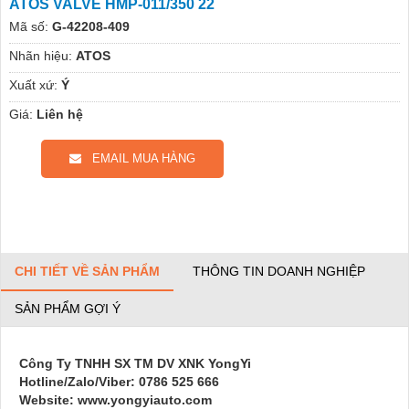
ATOS VALVE HMP-011/350 22
Mã số:
G-42208-409
Nhãn hiệu:
ATOS
Xuất xứ:
Ý
Giá:
Liên hệ
EMAIL MUA HÀNG
CHI TIẾT VỀ SẢN PHẨM
THÔNG TIN DOANH NGHIỆP
SẢN PHẨM GỢI Ý
Công Ty TNHH SX TM DV XNK YongYi
Hotline/Zalo/Viber: 0786 525 666
Website: www.yongyiauto.com