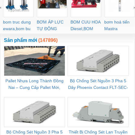
PYJW SL-C PC-C
‹
›
POC-C PL-C
bom truc dung
BƠM ÁP LỰC
BOM CUU HOA
bơm hoả tiển
ewara,bom bu
TỰ ĐỘNG
Diesel,BOM
Mastra
ewara
CHUA CHAY
Sản phẩm mới
(147896)
Pallet Nhựa Long Thành Đồng
Bộ Chống Sét Nguồn 3 Pha 5
Nai – Cung Cấp Pallet Mới,
Dây Phoenix Contact FLT-SEC-
C
Pallet Cũ Giá Tốt
P-T1-3S-264/50-FM - 2909589
Bộ Chống Sét Nguồn 3 Pha 5
Thiết Bị Chống Sét Lan Truyền
B