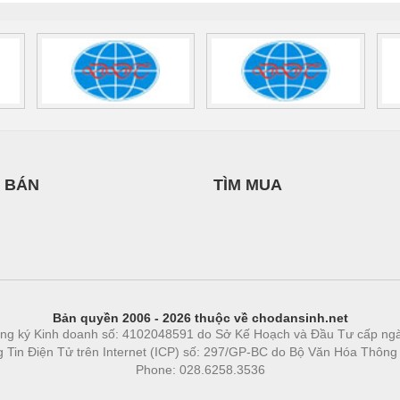
 BÁN
TÌM MUA
Bản quyền 2006 - 2026 thuộc về chodansinh.net
ng ký Kinh doanh số: 4102048591 do Sở Kế Hoạch và Đầu Tư cấp ng
ng Tin Điện Tử trên Internet (ICP) số: 297/GP-BC do Bộ Văn Hóa Thông
Phone: 028.6258.3536
Phòng trọ
|
https://bdsgroup.vn
https://kqxs123.com