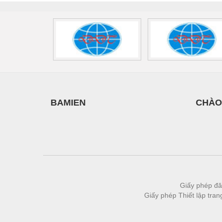
Thiết bị làm sạch
Thiết bị sơn - Sơn
Thiết bị nhà bếp
Thiết bị nhiệt
Thiêt bị PCCC
Thiết bị truyền động
BAMIEN
CHÀO
Thiết bị văn phòng
Thiết bị viễn thông
Thủy lực-Thiết bị
Thủy sản - Trang thiết bị
Tự động hoá
Giấy phép đă
Giấy phép Thiết lập tra
Van - Co các loại
Vật liệu mài mòn