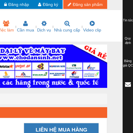
Đăng nhập
Đăng ký
Đăng sản phẩm
Tin tức
iệc làm
Cần mua
Dịch vụ
Nhà cung cấp
Video clip
Quy
định
Bảng
giá QC
LIÊN HỆ MUA HÀNG