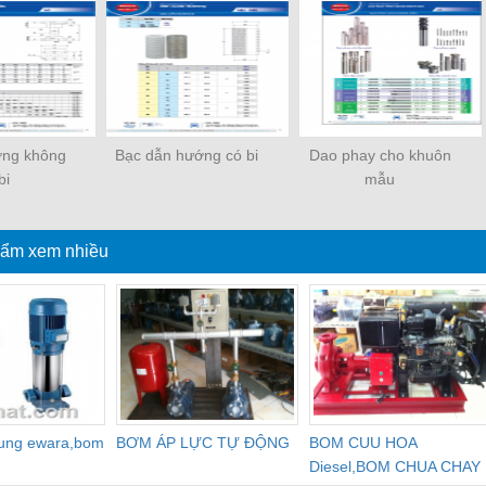
ớng không
Bạc dẫn hướng có bi
Dao phay cho khuôn
bi
mẫu
ẩm xem nhiều
dung ewara,bom
BƠM ÁP LỰC TỰ ĐỘNG
BOM CUU HOA
Diesel,BOM CHUA CHAY