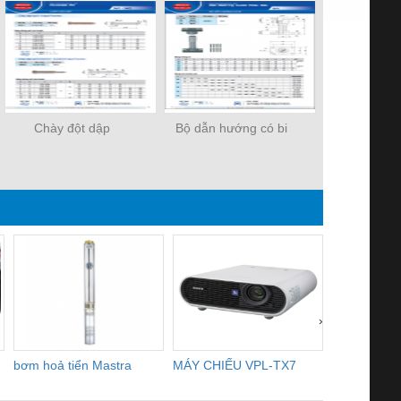
Chày đột dập
Bộ dẫn hướng có bi
Bạc dẫn hư
tấm đẩy - 
›
bơm hoả tiển Mastra
MÁY CHIẾU VPL-TX7
BOM DINH
WHITE