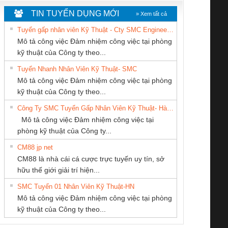
TIN TUYỂN DỤNG MỚI
» Xem tất cả
Tuyển gấp nhân viên Kỹ Thuật - Cty SMC Engineering
Mô tả công việc Đảm nhiệm công việc tại phòng
kỹ thuật của Công ty theo...
Tuyển Nhanh Nhân Viên Kỹ Thuật- SMC
CÔNG TY CỔ
CÔNG TY TNHH
Cty TNHH TM QC
 Le An Toàn
Bộ giám sát chuỗi
Bộ giám sát dòng
Bộ ng
Mô tả công việc Đảm nhiệm công việc tại phòng
PHẦN DÂY VÀ
THƯƠNG MẠI
Ba Miền
enix Contact
tấm pin
điện chuỗi
ray W
kỹ thuật của Công ty theo...
CÁP ĐIỆN
DỊCH VỤ KỸ
6960 – PSR-
TRANSCLINIC 16I+
TRANSCLINIC 16I+
BAS 
Công Ty SMC Tuyển Gấp Nhân Viên Kỹ Thuật- Hà Nội
THƯỢNG ĐÌNH
THUẬT ĐIỆN CƠ
SCP-
1K5 L (2433950000)
(2008130000)
(28
Mô tả công việc Đảm nhiệm công việc tại
GIA HƯNG PHÁT
/FSP/2X1/1X2
phòng kỹ thuật của Công ty...
CM88 jp net
Công ty TNHH
CONG TY TNHH
CÔNG TY TNHH
CM88 là nhà cái cá cược trực tuyến uy tín, sở
Thương Mại SX Ba
TM-DV DAI DONG
KỸ THUẬT KTECH
iám sát chuỗi
Bộ chỉnh lưu nguồn
Nẹp nhôm chống
Bộ c
hữu thế giới giải trí hiện...
Miền
THANH
VIỆT NAM
tấm pin
điện TRANSCLINIC
trơn Đà Nẵng
giám 
SMC Tuyển 01 Nhân Viên Kỹ Thuật-HN
SCLINIC 16I+
BKE 1K5.4
Sola
Mô tả công việc Đảm nhiệm công việc tại phòng
 (2502520000)
(7791400879)2. Giá
TRAN
kỹ thuật của Công ty theo...
1K5.4