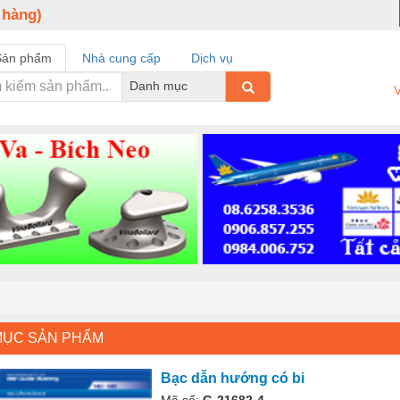
 hàng)
Sản phẩm
Nhà cung cấp
Dịch vụ
Danh mục
V
MỤC SẢN PHẨM
Bạc dẫn hướng có bi
Mã số:
G-21682-4