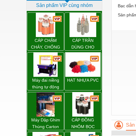
Sản phẩm VIP cùng nhóm
Bạc dẫn 
Dịch vụ - Thi công
Sản phẩm
Điện công nghiệp
Điện gia dụng
Điện Lạnh
CÁP CHẬM
CÁP TRẦN
CHÁY, CHỐNG
DÙNG CHO
Đóng tàu Thiết bị
CHÁY
ĐƯỜNG DÂY
TẢI ĐIỆN TRÊN
Đúc chính xác Thiết bị
KHÔNG
Dụng cụ cầm tay
Máy đai niềng
HẠT NHỰA PVC
Dụng cụ cắt gọt
thùng tự động
DBA-200 giá tốt
Dụng cụ điện
Dụng cụ đo
Gỗ - Trang thiết bị
Máy Dập Ghim
CÁP ĐỒNG
Sản 
Hàn cắt - Thiết bị
Thùng Carton
NHÔM BỌC
Wp-1200 Chính