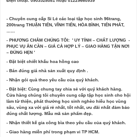
Điện thoại: 0903528081 hoặc 01229660939
- Chuyên cung cấp Sỉ Lẻ các loại tập học sinh 96trang,
200trang THUẬN TIẾN, VĨNH TIẾN, HÒA BÌNH, TIẾN PHÁT,
……
- PHƯƠNG CHÂM CHÚNG TÔI: ' UY TÍNH – CHẤT LƯỢNG -
PHỤC VỤ ÂN CẦN – GIÁ CẢ HỢP LÝ – GIAO HÀNG TẬN NƠI
– ĐÚNG HẸN '
- Đặt biệt chiết khấu hoa hồng cao
- Bán đúng giá nhà sản xuất quy định .
- Nhận gói quà theo yêu cầu của quý khách.
- Đặt biệt: Cùng chung tay chia sẻ với quý khách hàng.
Cửa hàng chúng tôi chuyên cung cấp tập học sinh cho hội
làm từ thiện, phát thưởng học sinh nghèo hiếu học vùng
sâu, vùng xa với giá rẻ nhất, tốt nhất, ưu đãi nhất đảm bảo
đúng chất lượng. Mẫu mã sản phẩm đẹp.
- Nhận thiết kế gia công bìa theo yêu cầu của quý khách.
- Giao hàng miễn phí trong phạm vi TP HCM.