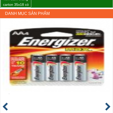
carton 35x18 có
sẵn giá rẻ toàn
DANH MỤC SẢN PHẨM
quốc