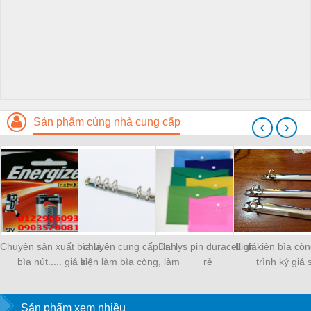
Sản phẩm cùng nhà cung cấp
‹
›
Chuyên sản xuất bìa lá,
chuyên cung cấp linh
Đại lys pin duracell giá
Linh kiện bìa còn
bìa nút..... giá sỉ
kiện làm bìa còng, làm
rẻ
trình ký giá s
sổ
Sản phẩm xem nhiều