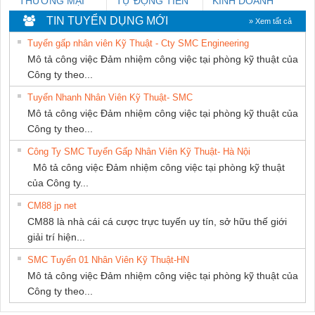
THƯƠNG MẠI
TỰ ĐỘNG TIẾN
KINH DOANH
DỊCH VỤ KỸ
HƯNG
DỊCH VỤ XNK
TIN TUYỂN DỤNG MỚI
» Xem tất cả
THUẬT ĐIỆN CƠ
PHƯƠNG NAM
Tuyển gấp nhân viên Kỹ Thuật - Cty SMC Engineering
GIA HƯNG PHÁT
Mô tả công việc Đảm nhiệm công việc tại phòng kỹ thuật của
Công ty theo...
Tuyển Nhanh Nhân Viên Kỹ Thuật- SMC
Mô tả công việc Đảm nhiệm công việc tại phòng kỹ thuật của
Công ty theo...
Công Ty SMC Tuyển Gấp Nhân Viên Kỹ Thuật- Hà Nội
Mô tả công việc Đảm nhiệm công việc tại phòng kỹ thuật
của Công ty...
CM88 jp net
CM88 là nhà cái cá cược trực tuyến uy tín, sở hữu thế giới
giải trí hiện...
SMC Tuyển 01 Nhân Viên Kỹ Thuật-HN
Mô tả công việc Đảm nhiệm công việc tại phòng kỹ thuật của
Công ty theo...