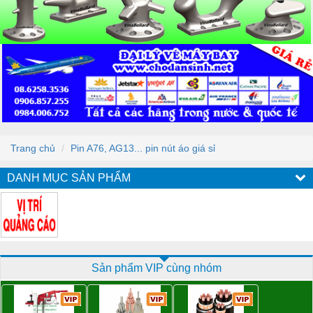
Trang chủ
Pin A76, AG13... pin nút áo giá sỉ
DANH MỤC SẢN PHẨM
Sản phẩm VIP cùng nhóm