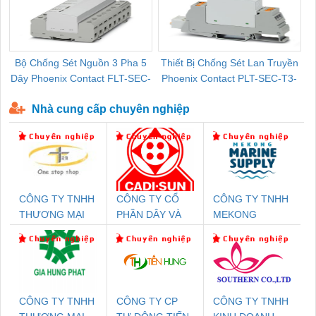
Bộ Chống Sét Nguồn 3 Pha 5
Thiết Bị Chống Sét Lan Truyền
B
Dây Phoenix Contact FLT-SEC-
Phoenix Contact PLT-SEC-T3-
P-T1-3S-440/35-FM - 2908264
230-FM-PT - 2907928
Nhà cung cấp chuyên nghiệp
CÔNG TY TNHH
CÔNG TY CỔ
CÔNG TY TNHH
THƯƠNG MẠI
PHẦN DÂY VÀ
MEKONG
THIÊN ÂN VIỆT
CÁP ĐIỆN
MARINE
NAM
THƯỢNG ĐÌNH
SUPPLY
CÔNG TY TNHH
CÔNG TY CP
CÔNG TY TNHH