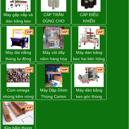
Máy gấp nắp và
CÁP TRẦN
CÁP ĐIỀU
dán băng keo
DÙNG CHO
KHIỂN
thùng carton tự
ĐƯỜNG DÂY
động WP-5050F
TẢI ĐIỆN TRÊN
giá rẻ
KHÔNG
Máy đai niềng
Máy cột dây
Máy dán băng
thùng tự động
nilon hàng hóa
keo hai bên hông
DBA-200 giá tốt
model CY-100
thùng carton
WP-5050SA giá
rẻ Miền Nam
Cùm omega
Máy Dập Ghim
Máy dán băng
nhúng kẽm nóng
Thùng Carton
keo góc thùng
Wp-1200 Chính
carton giá tốt
Hãng Đài Loan
Đồng Nai
Kim bấm thùng