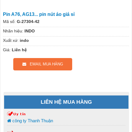
Pin A76, AG13... pin nút áo giá sỉ
Mã số:
G-27304-42
Nhãn hiệu:
INDO
Xuất xứ:
indo
Giá:
Liên hệ
EMAIL MUA HÀNG
LIÊN HỆ MUA HÀNG
công ty Thanh Thuận