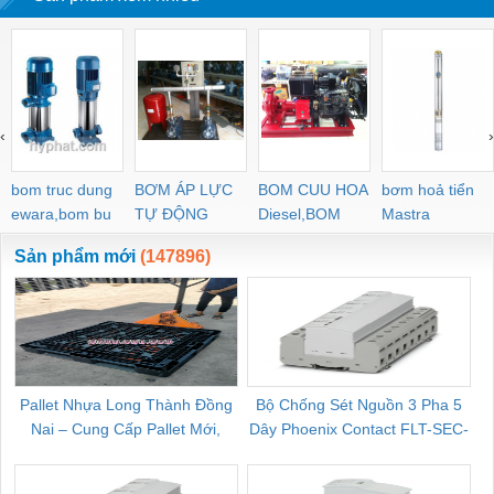
‹
›
bom truc dung
BƠM ÁP LỰC
BOM CUU HOA
bơm hoả tiển
ewara,bom bu
TỰ ĐỘNG
Diesel,BOM
Mastra
ewara
CHUA CHAY
Sản phẩm mới
(147896)
Pallet Nhựa Long Thành Đồng
Bộ Chống Sét Nguồn 3 Pha 5
Nai – Cung Cấp Pallet Mới,
Dây Phoenix Contact FLT-SEC-
C
Pallet Cũ Giá Tốt
P-T1-3S-264/50-FM - 2909589