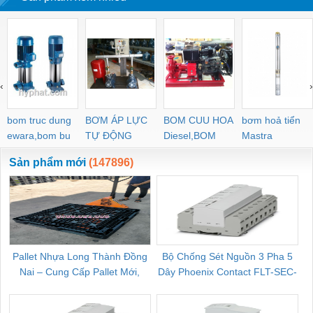
‹
›
bom truc dung
BƠM ÁP LỰC
BOM CUU HOA
bơm hoả tiển
ewara,bom bu
TỰ ĐỘNG
Diesel,BOM
Mastra
ewara
CHUA CHAY
Sản phẩm mới
(147896)
Pallet Nhựa Long Thành Đồng
Bộ Chống Sét Nguồn 3 Pha 5
Nai – Cung Cấp Pallet Mới,
Dây Phoenix Contact FLT-SEC-
C
Pallet Cũ Giá Tốt
P-T1-3S-264/50-FM - 2909589