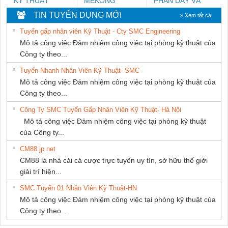
KỸ THUẬT
MEKONG
PHẦN DÂY VÀ
KTECH VIỆT
MARINE
CÁP ĐIỆN
TIN TUYỂN DỤNG MỚI
» Xem tất cả
NAM
SUPPLY
THƯỢNG ĐÌNH
Tuyển gấp nhân viên Kỹ Thuật - Cty SMC Engineering
Mô tả công việc Đảm nhiệm công việc tại phòng kỹ thuật của
Công ty theo...
Tuyển Nhanh Nhân Viên Kỹ Thuật- SMC
Mô tả công việc Đảm nhiệm công việc tại phòng kỹ thuật của
Công ty theo...
Công Ty SMC Tuyển Gấp Nhân Viên Kỹ Thuật- Hà Nội
Mô tả công việc Đảm nhiệm công việc tại phòng kỹ thuật
của Công ty...
CM88 jp net
CM88 là nhà cái cá cược trực tuyến uy tín, sở hữu thế giới
giải trí hiện...
SMC Tuyển 01 Nhân Viên Kỹ Thuật-HN
Mô tả công việc Đảm nhiệm công việc tại phòng kỹ thuật của
Công ty theo...