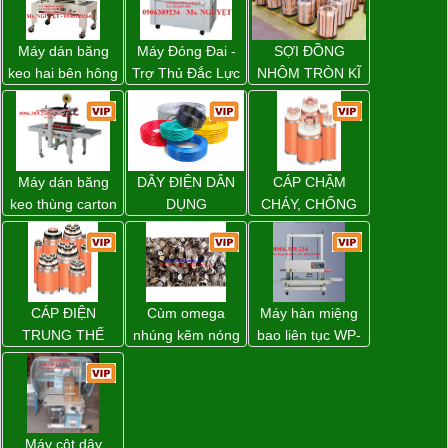
Máy dán băng
Máy Đóng Đai -
SỢI ĐỒNG
keo hai bên hông
Trợ Thủ Đắc Lực
NHÔM TRÒN KĨ
thùng carton
Cho Mọi Doanh
THUẬT ĐIỆN
WP-5050SA giá
Nghiệp Trong
rẻ Miền Nam
Khâu Đóng Gói
Máy dán băng
DÂY ĐIỆN DÂN
CÁP CHẬM
keo thùng carton
DỤNG
CHÁY, CHỐNG
WP-5050RL
CHÁY
chính hãng
CÁP ĐIỆN
Cùm omega
Máy hàn miệng
TRUNG THẾ
nhúng kẽm nóng
bao liên tục WP-
1200V chính
hãng giá tốt
Máy cột dây