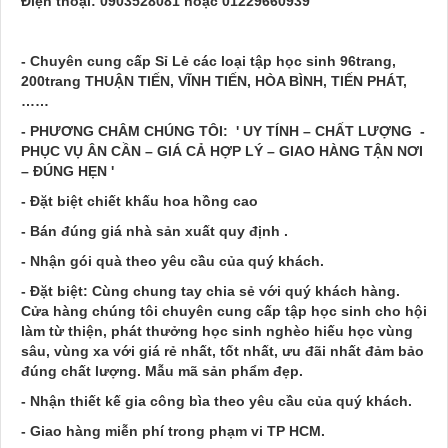
Điện thoại: 0903528081 hoặc 01229660939
- Chuyên cung cấp Sỉ Lẻ các loại tập học sinh 96trang,
200trang THUẬN TIẾN, VĨNH TIẾN, HÒA BÌNH, TIẾN PHÁT,
……
- PHƯƠNG CHÂM CHÚNG TÔI: ' UY TÍNH – CHẤT LƯỢNG -
PHỤC VỤ ÂN CẦN – GIÁ CẢ HỢP LÝ – GIAO HÀNG TẬN NƠI
– ĐÚNG HẸN '
- Đặt biệt chiết khấu hoa hồng cao
- Bán đúng giá nhà sản xuất quy định .
- Nhận gói quà theo yêu cầu của quý khách.
- Đặt biệt: Cùng chung tay chia sẻ với quý khách hàng.
Cửa hàng chúng tôi chuyên cung cấp tập học sinh cho hội
làm từ thiện, phát thưởng học sinh nghèo hiếu học vùng
sâu, vùng xa với giá rẻ nhất, tốt nhất, ưu đãi nhất đảm bảo
đúng chất lượng. Mẫu mã sản phẩm đẹp.
- Nhận thiết kế gia công bìa theo yêu cầu của quý khách.
- Giao hàng miễn phí trong phạm vi TP HCM.