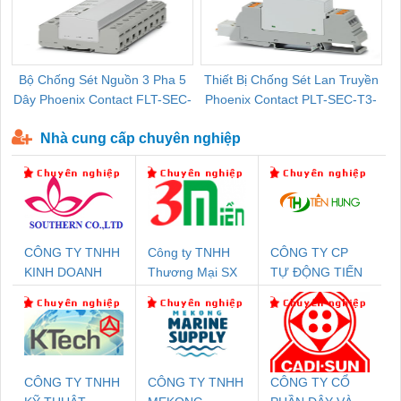
Bộ Chống Sét Nguồn 3 Pha 5
Thiết Bị Chống Sét Lan Truyền
B
Dây Phoenix Contact FLT-SEC-
Phoenix Contact PLT-SEC-T3-
P-T1-3S-440/35-FM - 2908264
230-FM-PT - 2907928
Nhà cung cấp chuyên nghiệp
CÔNG TY TNHH
Công ty TNHH
CÔNG TY CP
KINH DOANH
Thương Mại SX
TỰ ĐỘNG TIẾN
DỊCH VỤ XNK
Ba Miền
HƯNG
PHƯƠNG NAM
CÔNG TY TNHH
CÔNG TY TNHH
CÔNG TY CỔ