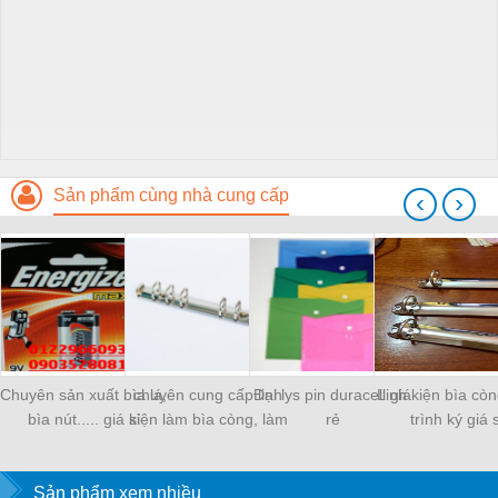
Sản phẩm cùng nhà cung cấp
‹
›
Chuyên sản xuất bìa lá,
chuyên cung cấp linh
Đại lys pin duracell giá
Linh kiện bìa còn
bìa nút..... giá sỉ
kiện làm bìa còng, làm
rẻ
trình ký giá s
sổ
Sản phẩm xem nhiều