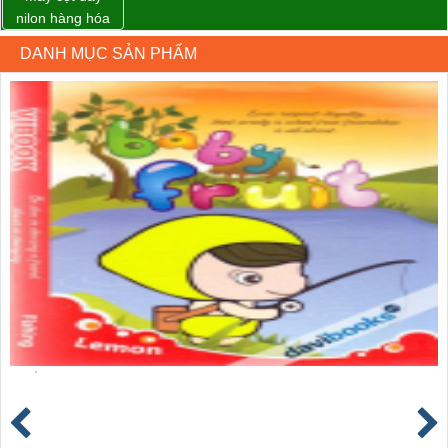
nilon hàng hóa
model CY-100
DANH MỤC SẢN PHẨM