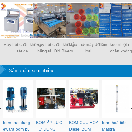
Máy hút chân không
Máy hút chân không
Mẫu thử máy dò kim
Băng keo nhiệt m
sát da
băng tải Old Rivers
loại
chân không
Sản phẩm xem nhiều
‹
›
bom truc dung
BƠM ÁP LỰC
BOM CUU HOA
bơm hoả tiển
ewara,bom bu
TỰ ĐỘNG
Diesel,BOM
Mastra