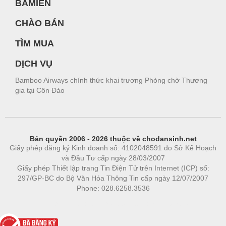
BAMIEN
CHÀO BÁN
TÌM MUA
DỊCH VỤ
Bamboo Airways chính thức khai trương Phòng chờ Thương
gia tại Côn Đảo
Bản quyền 2006 - 2026 thuộc về chodansinh.net
Giấy phép đăng ký Kinh doanh số: 4102048591 do Sở Kế Hoạch
và Đầu Tư cấp ngày 28/03/2007
Giấy phép Thiết lập trang Tin Điện Tử trên Internet (ICP) số:
297/GP-BC do Bộ Văn Hóa Thông Tin cấp ngày 12/07/2007
Phone: 028.6258.3536
Phòng trọ
|
https://bdsgroup.vn
https://kqxs123.com