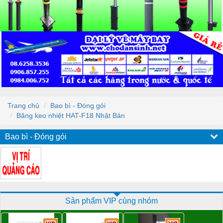
Trang chủ
Bao bì - Đóng gói
Băng keo nhiệt HAT-F18 Nhật Bản
Bao bì - Đóng gói
Sản phẩm VIP cùng nhóm