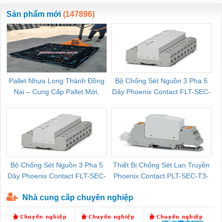
ewara
CHUA CHAY
Sản phẩm mới
(147896)
Pallet Nhựa Long Thành Đồng
Bộ Chống Sét Nguồn 3 Pha 5
Nai – Cung Cấp Pallet Mới,
Dây Phoenix Contact FLT-SEC-
C
Pallet Cũ Giá Tốt
P-T1-3S-264/50-FM - 2909589
Bộ Chống Sét Nguồn 3 Pha 5
Thiết Bị Chống Sét Lan Truyền
B
Dây Phoenix Contact FLT-SEC-
Phoenix Contact PLT-SEC-T3-
P-T1-3S-440/35-FM - 2908264
230-FM-PT - 2907928
Nhà cung cấp chuyên nghiệp