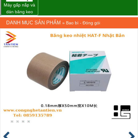
Máy gấp nắp và
dán băng keo
thùng carton tự
DANH MỤC SẢN PHẨM
»
Bao bì - Đóng gói
động WP-5050F
giá rẻ