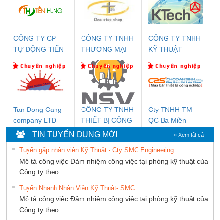
CÔNG TY CP
CÔNG TY TNHH
CÔNG TY TNHH
TỰ ĐỘNG TIẾN
THƯƠNG MẠI
KỸ THUẬT
HƯNG
THIÊN ÂN VIỆT
KTECH VIỆT
NAM
NAM
Tan Dong Cang
CÔNG TY TNHH
Cty TNHH TM
company LTD
THIẾT BỊ CÔNG
QC Ba Miền
NGHIỆP NIHON
TIN TUYỂN DỤNG MỚI
» Xem tất cả
SETSUBI VIỆT
Tuyển gấp nhân viên Kỹ Thuật - Cty SMC Engineering
NAM
Mô tả công việc Đảm nhiệm công việc tại phòng kỹ thuật của
Công ty theo...
Tuyển Nhanh Nhân Viên Kỹ Thuật- SMC
Mô tả công việc Đảm nhiệm công việc tại phòng kỹ thuật của
Công ty theo...