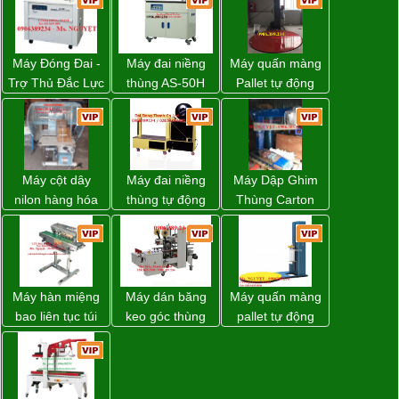
Máy Đóng Đai -
Máy đai niềng
Máy quấn màng
Trợ Thủ Đắc Lực
thùng AS-50H
Pallet tự động
Cho Mọi Doanh
Wellpack
WP-55 xuất xứ
Nghiệp Trong
Đài Loan
Khâu Đóng Gói
Máy cột dây
Máy đai niềng
Máy Dập Ghim
nilon hàng hóa
thùng tự động
Thùng Carton
model CY-100
DBA-80A Đài
Wp-1200 Chính
Loan giá rẻ
Hãng Đài Loan
Máy hàn miệng
Máy dán băng
Máy quấn màng
bao liên tục túi
keo góc thùng
pallet tự động
nằm nghiêng.
carton giá tốt
WP-55 chính
Đồng Nai
hãng Wellpack
giá tốt