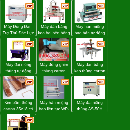
Máy Đóng Đai -
Máy dán băng
Máy hàn miệng
Trợ Thủ Đắc Lực
keo hai bên hông
bao bán tự động
Cho Mọi Doanh
thùng carton
nhập khẩu
Nghiệp Trong
WP-5050SA giá
Taiwan
Khâu Đóng Gói
rẻ Miền Nam
Máy đai niềng
Máy đóng ghim
Máy dán băng
thùng tự động
thùng carton
keo thùng carton
DBA-200 giá tốt
dùng khí nén giá
WP-5050RL
tốt
chính hãng
Kim bấm thùng
Máy hàn miệng
Máy đai niềng
carton 35x18 có
bao liên tục WP-
thùng AS-50H
sẵn giá rẻ toàn
1200V chính
Wellpack
quốc
hãng giá tốt