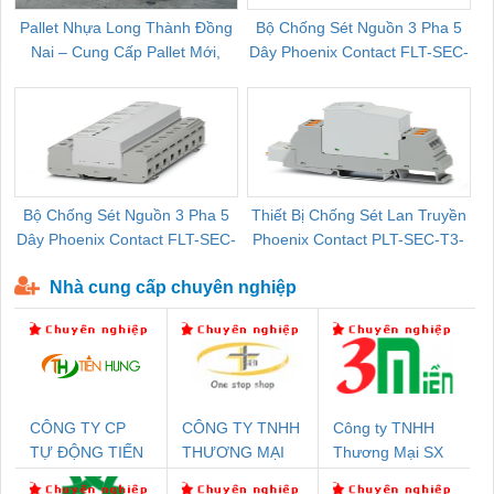
Pallet Nhựa Long Thành Đồng
Bộ Chống Sét Nguồn 3 Pha 5
Nai – Cung Cấp Pallet Mới,
Dây Phoenix Contact FLT-SEC-
C
Pallet Cũ Giá Tốt
P-T1-3S-264/50-FM - 2909589
Bộ Chống Sét Nguồn 3 Pha 5
Thiết Bị Chống Sét Lan Truyền
B
Dây Phoenix Contact FLT-SEC-
Phoenix Contact PLT-SEC-T3-
P-T1-3S-440/35-FM - 2908264
230-FM-PT - 2907928
Nhà cung cấp chuyên nghiệp
CÔNG TY CP
CÔNG TY TNHH
Công ty TNHH
TỰ ĐỘNG TIẾN
THƯƠNG MẠI
Thương Mại SX
HƯNG
THIÊN ÂN VIỆT
Ba Miền