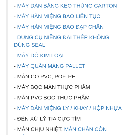
-
MÁY DÁN BĂNG KEO THÙNG CARTON
-
MÁY HÀN MIỆNG BAO LIÊN TỤC
-
MÁY HÀN MIỆNG BAO ĐẠP CHÂN
-
DỤNG CỤ NIỀNG ĐAI THÉP KHÔNG
DÙNG SEAL
-
MÁY DÒ KIM LOẠI
-
MÁY QUẤN MÀNG PALLET
- MÀN CO PVC, POF, PE
- MÁY BỌC MÀN THỰC PHẨM
- MÀN PVC BỌC THỰC PHẨM
-
MÁY DÁN MIỆNG LY / KHAY / HỘP NHỰA
- ĐÈN XỬ LÝ TIA CỰC TÍM
- MÀN CHỊU NHIỆT,
MÀN CHẮN CÔN