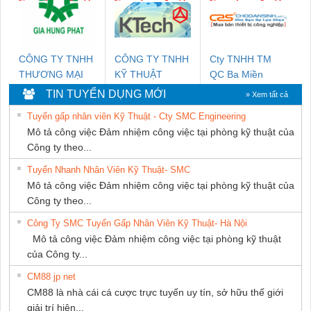
NAM
CÔNG TY TNHH
CÔNG TY TNHH
Cty TNHH TM
THƯƠNG MẠI
KỸ THUẬT
QC Ba Miền
DỊCH VỤ KỸ
KTECH VIỆT
TIN TUYỂN DỤNG MỚI
» Xem tất cả
THUẬT ĐIỆN CƠ
NAM
Tuyển gấp nhân viên Kỹ Thuật - Cty SMC Engineering
GIA HƯNG PHÁT
Mô tả công việc Đảm nhiệm công việc tại phòng kỹ thuật của
Công ty theo...
Tuyển Nhanh Nhân Viên Kỹ Thuật- SMC
Mô tả công việc Đảm nhiệm công việc tại phòng kỹ thuật của
Công ty theo...
Công Ty SMC Tuyển Gấp Nhân Viên Kỹ Thuật- Hà Nội
Mô tả công việc Đảm nhiệm công việc tại phòng kỹ thuật
của Công ty...
CM88 jp net
CM88 là nhà cái cá cược trực tuyến uy tín, sở hữu thế giới
giải trí hiện...