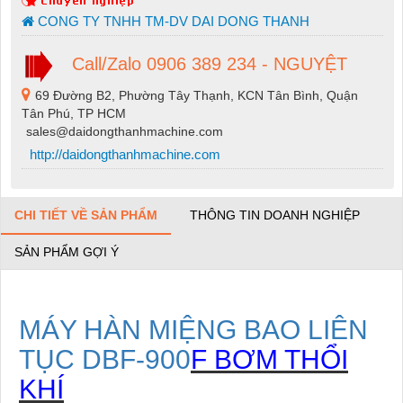
CONG TY TNHH TM-DV DAI DONG THANH
Call/Zalo 0906 389 234 - NGUYỆT
69 Đường B2, Phường Tây Thạnh, KCN Tân Bình, Quận
Tân Phú, TP HCM
sales@daidongthanhmachine.com
http://daidongthanhmachine.com
CHI TIẾT VỀ SẢN PHẨM
THÔNG TIN DOANH NGHIỆP
SẢN PHẨM GỢI Ý
MÁY HÀN MIỆNG BAO LIÊN
TỤC DBF-900
F BƠM THỔI
KHÍ