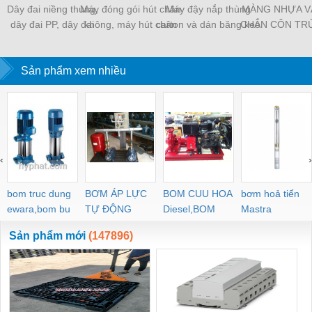
Dây đai niềng thùng,
Máy đóng gói hút chân
Máy đậy nắp thùng
MÀNG NHỰA V
dây đai PP, dây đai
không, máy hút chân
carton và dán băng keo
CHẮN CÔN TR
nhựa
không một buồng hút
tự động
MÀNG CHỊU N
KHO LẠNH, rèm
Sản phẩm xem nhiều
PVC
‹
›
bom truc dung
BƠM ÁP LỰC
BOM CUU HOA
bơm hoả tiển
ewara,bom bu
TỰ ĐỘNG
Diesel,BOM
Mastra
ewara
CHUA CHAY
Sản phẩm mới
(147896)