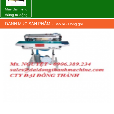
Máy đai niềng
thùng tự động
DBA-80A Đài
DANH MỤC SẢN PHẨM
»
Bao bì - Đóng gói
Loan giá rẻ