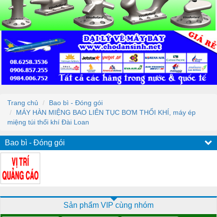
Trang chủ
Bao bì - Đóng gói
MÁY HÀN MIỆNG BAO LIÊN TỤC BƠM THỔI KHÍ, máy ép
miệng túi thổi khí Đài Loan
Bao bì - Đóng gói
Sản phẩm VIP cùng nhóm