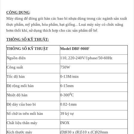
CÔNG DỤNG
:
Máy dùng để đóng gói hàn các bao bì nhựa dùng trong các ngành sản xuất
thực phẩm, mỹ phẩm, hóa phẩm, hạt giống... Loại máy này có chức năng
bơm thổi khí, sử dụng thích hợp cho các sản phẩm dễ bể.
THÔNG SỐ KỸ THUẬT:
THÔNG SỐ KỸ THUẬT
Model DBF-900F
Nguồn điện
110, 220-240V/1phase/50-60Hz
Công suất
750W
Tốc độ hàn
0-13M/min
Độ rộng mối hàn
6-15mm
0
Nhiệt độ hàn
0-300
C
Độ dày của bao bì
0.02-1mm
Số chữ in trên mối hàn
39 ký tự
Chất liệu thân máy
INOX
Kích thước máy
(D)930 x (R)510 x (C)920mm