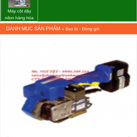
Máy cột dây
nilon hàng hóa
model CY-100
DANH MỤC SẢN PHẨM
»
Bao bì - Đóng gói