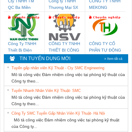
Cty TNHH TM
Công ty TNHH
CÔNG TY TNHH
QC Ba Miền
Thương Mại SX
MEKONG
Ba Miền
MARINE
SUPPLY
Công Ty TNHH
CÔNG TY TNHH
CÔNG TY CỔ
Thiết Bị Điện
THIẾT BỊ CÔNG
PHẦN TỰ ĐỘNG
Nam Quốc Thịnh
NGHIỆP NIHON
TIẾN HƯNG
TIN TUYỂN DỤNG MỚI
» Xem tất cả
SETSUBI VIỆT
Tuyển gấp nhân viên Kỹ Thuật - Cty SMC Engineering
NAM
Mô tả công việc Đảm nhiệm công việc tại phòng kỹ thuật của
Công ty theo...
Tuyển Nhanh Nhân Viên Kỹ Thuật- SMC
Mô tả công việc Đảm nhiệm công việc tại phòng kỹ thuật của
Công ty theo...
Công Ty SMC Tuyển Gấp Nhân Viên Kỹ Thuật- Hà Nội
Mô tả công việc Đảm nhiệm công việc tại phòng kỹ thuật
của Công ty...