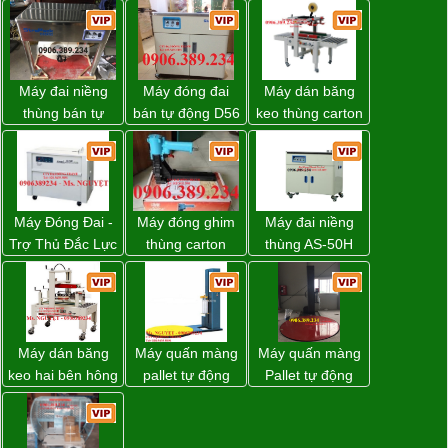
Máy đai niềng
Máy đóng đai
Máy dán băng
thùng bán tự
bán tự động D56
keo thùng carton
động D53XS2
Strapack
WP-5050RL
của hãng
chính hãng
Strapack Nhật
Máy Đóng Đai -
Máy đóng ghim
Máy đai niềng
Trợ Thủ Đắc Lực
thùng carton
thùng AS-50H
Cho Mọi Doanh
dùng khí nén giá
Wellpack
Nghiệp Trong
tốt
Khâu Đóng Gói
Máy dán băng
Máy quấn màng
Máy quấn màng
keo hai bên hông
pallet tự động
Pallet tự động
thùng carton
WP-55 chính
WP-55 xuất xứ
WP-5050SA giá
hãng Wellpack
Đài Loan
rẻ Miền Nam
giá tốt