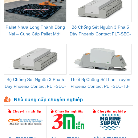
Pallet Nhựa Long Thành Đồng
Bộ Chống Sét Nguồn 3 Pha 5
Nai – Cung Cấp Pallet Mới,
Dây Phoenix Contact FLT-SEC-
C
Pallet Cũ Giá Tốt
P-T1-3S-264/50-FM - 2909589
Bộ Chống Sét Nguồn 3 Pha 5
Thiết Bị Chống Sét Lan Truyền
B
Dây Phoenix Contact FLT-SEC-
Phoenix Contact PLT-SEC-T3-
P-T1-3S-440/35-FM - 2908264
230-FM-PT - 2907928
Nhà cung cấp chuyên nghiệp