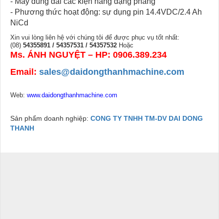
- Máy dùng đai các kiện hàng dạng phẳng
- Phương thức hoạt động: sự dụng pin 14.4VDC/2.4 Ah
NiCd
Xin vui lòng liên hệ với chúng tôi để được phục vụ tốt nhất:
(08)
54355891 / 54357531 / 54357532
Hoặc
Ms. ÁNH NGUYỆT – HP: 0906.389.234
Email:
sales@daidongthanhmachine.com
Web:
www.daidongthanhmachine.com
Sản phẩm doanh nghiệp:
CONG TY TNHH TM-DV DAI DONG
THANH