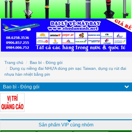
Trang chủ
Bao bì - Đóng gói
Dụng cụ niềng đai NHỰA dùng pin sạc Taiwan, dụng cụ rút đai
nhựa hàn nhiệt bằng pin
Bao bì - Đóng gói
Sản phẩm VIP cùng nhóm