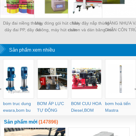
Dây đai niềng thùng,
Máy đóng gói hút chân
Máy đậy nắp thùng
MÀNG NHỰA V
dây đai PP, dây đai
không, máy hút chân
carton và dán băng keo
CHẮN CÔN TR
nhựa
không một buồng hút
tự động
MÀNG CHỊU N
KHO LẠNH, rèm
Sản phẩm xem nhiều
PVC
‹
›
bom truc dung
BƠM ÁP LỰC
BOM CUU HOA
bơm hoả tiển
ewara,bom bu
TỰ ĐỘNG
Diesel,BOM
Mastra
ewara
CHUA CHAY
Sản phẩm mới
(147896)