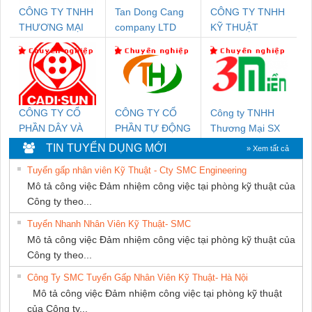
CÔNG TY TNHH
Tan Dong Cang
CÔNG TY TNHH
THƯƠNG MẠI
company LTD
KỸ THUẬT
DỊCH VỤ KỸ
KTECH VIỆT
THUẬT ĐIỆN CƠ
NAM
GIA HƯNG PHÁT
CÔNG TY CỔ
CÔNG TY CỔ
Công ty TNHH
PHẦN DÂY VÀ
PHẦN TỰ ĐỘNG
Thương Mại SX
CÁP ĐIỆN
TIẾN HƯNG
Ba Miền
TIN TUYỂN DỤNG MỚI
» Xem tất cả
THƯỢNG ĐÌNH
Tuyển gấp nhân viên Kỹ Thuật - Cty SMC Engineering
Mô tả công việc Đảm nhiệm công việc tại phòng kỹ thuật của
Công ty theo...
Tuyển Nhanh Nhân Viên Kỹ Thuật- SMC
Mô tả công việc Đảm nhiệm công việc tại phòng kỹ thuật của
Công ty theo...
Công Ty SMC Tuyển Gấp Nhân Viên Kỹ Thuật- Hà Nội
Mô tả công việc Đảm nhiệm công việc tại phòng kỹ thuật
của Công ty...