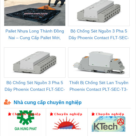
Pallet Nhựa Long Thành Đồng
Bộ Chống Sét Nguồn 3 Pha 5
Nai – Cung Cấp Pallet Mới,
Dây Phoenix Contact FLT-SEC-
C
Pallet Cũ Giá Tốt
P-T1-3S-264/50-FM - 2909589
Bộ Chống Sét Nguồn 3 Pha 5
Thiết Bị Chống Sét Lan Truyền
B
Dây Phoenix Contact FLT-SEC-
Phoenix Contact PLT-SEC-T3-
P-T1-3S-440/35-FM - 2908264
230-FM-PT - 2907928
Nhà cung cấp chuyên nghiệp