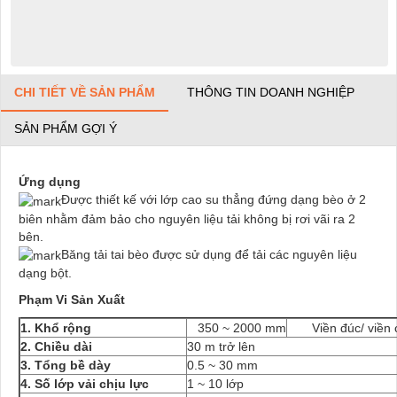
CHI TIẾT VỀ SẢN PHẨM
THÔNG TIN DOANH NGHIỆP
SẢN PHẨM GỢI Ý
Ứng dụng
Được thiết kế với lớp cao su thẳng đứng dạng bèo ở 2
biên nhằm đảm bảo cho nguyên liệu tải không bị rơi vãi ra 2
bên.
Băng tải tai bèo được sử dụng để tải các nguyên liệu
dạng bột.
Phạm Vi Sản Xuất
1. Khổ rộng
350 ~ 2000 mm
Viền đúc/ viền 
2. Chiều dài
30 m trở lên
3. Tổng bề dày
0.5 ~ 30 mm
4. Số lớp vải chịu lực
1 ~ 10 lớp