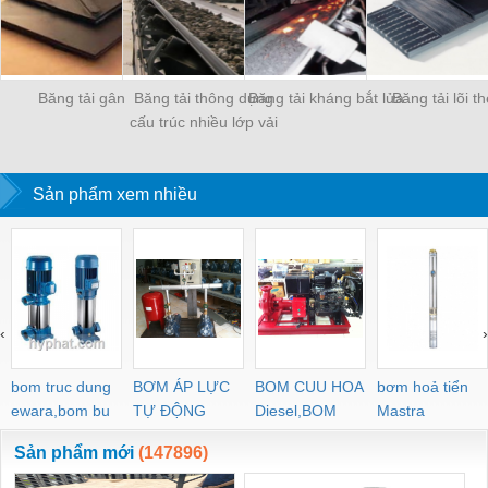
Băng tải gân
Băng tải thông dụng
Băng tải kháng bắt lửa
Băng tải lõi t
cấu trúc nhiều lớp vải
chịu lực
Sản phẩm xem nhiều
‹
›
bom truc dung
BƠM ÁP LỰC
BOM CUU HOA
bơm hoả tiển
ewara,bom bu
TỰ ĐỘNG
Diesel,BOM
Mastra
ewara
CHUA CHAY
Sản phẩm mới
(147896)