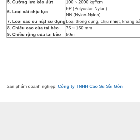
5. Cường lực kéo đứt
100 ~ 2000 kgf/cm
EP (Polyester-Nylon)
6. Loại vải chịu lực
NN (Nylon-Nylon)
7. Loại cao su mặt sử dụng
Loại thông dụng, chịu nhiệt, kháng bắ
8. Chiều cao của tai bèo
75 ~ 150 mm
9. Chiều rộng của tai bèo
50m
Sản phẩm doanh nghiệp:
Công ty TNHH Cao Su Sài Gòn