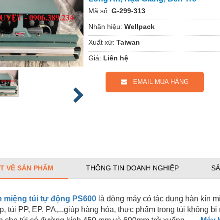
Mã số:
G-299-313
Nhãn hiệu:
Wellpack
Xuất xứ:
Taiwan
Giá:
Liên hệ
EMAIL MUA HÀNG
ẾT VỀ SẢN PHẨM
THÔNG TIN DOANH NGHIỆP
SẢ
 miệng túi tự động PS600
là dòng máy có tác dụng hàn kín miệ
p, túi PP, EP, PA,...giúp hàng hóa, thực phẩm trong túi không bị 