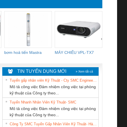
PVC
dùng 
›
bơm hoả tiển Mastra
MÁY CHIẾU VPL-TX7
BOM DINH
WHITE
TIN TUYỂN DỤNG MỚI
» Xem tất cả
Tuyển gấp nhân viên Kỹ Thuật - Cty SMC Engineering
Mô tả công việc Đảm nhiệm công việc tại phòng
kỹ thuật của Công ty theo...
Tuyển Nhanh Nhân Viên Kỹ Thuật- SMC
CÔNG TY TNHH
Công Ty TNHH
CÔNG TY TNHH
 Le An Toàn
Bộ giám sát chuỗi
Bộ giám sát dòng
Bộ ng
Mô tả công việc Đảm nhiệm công việc tại phòng
THƯƠNG MẠI
Thiết Bị Điện Nam
THƯƠNG MẠI
enix Contact
tấm pin
điện chuỗi
ray W
kỹ thuật của Công ty theo...
DỊCH VỤ KỸ
Quốc Thịnh
THIÊN ÂN VIỆT
6960 – PSR-
TRANSCLINIC 16I+
TRANSCLINIC 16I+
BAS 
Công Ty SMC Tuyển Gấp Nhân Viên Kỹ Thuật- Hà Nội
THUẬT ĐIỆN CƠ
NAM
SCP-
1K5 L (2433950000)
(2008130000)
(28