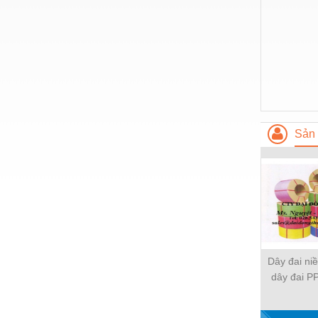
Hóa chất-Trang thiết bị
Kệ công nghiệp
Khí nén - Thiết bị
Khuôn mẫu - Phụ tùng
Lọc công nghiệp
Máy công cụ - Phụ tùng
Sản 
Mỏ - Trang thiết bị
Mô tơ - Hộp số
Môi trường - Thiết bị
Nâng hạ - Trang thiết bị
Nội - Ngoại thất - văn phòng
Dây đai ni
dây đai PP
Nồi hơi - Trang thiết bị
nh
Nông nghiệp - Thiết bị