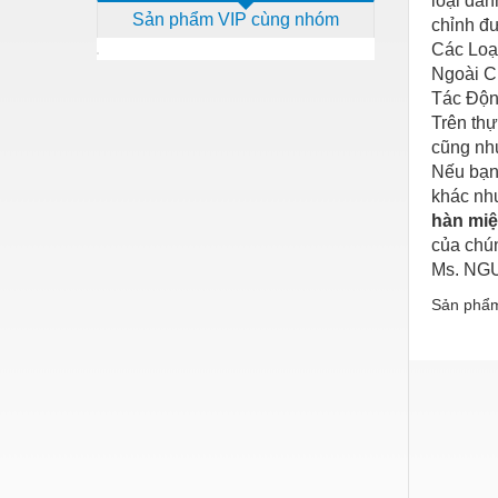
loại dà
Sản phẩm VIP cùng nhóm
Dịch vụ - Thi công
chỉnh đ
Các Loạ
Điện công nghiệp
Ngoài 
Tác Độn
Điện gia dụng
Trên thự
Điện Lạnh
cũng nh
Nếu bạn
Đóng tàu Thiết bị
khác nh
hàn miện
Đúc chính xác Thiết bị
của chúng
Dụng cụ cầm tay
Ms. NGU
Dụng cụ cắt gọt
Sản phẩm
Dụng cụ điện
Dụng cụ đo
Gỗ - Trang thiết bị
Hàn cắt - Thiết bị