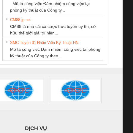
Mô tả công việc Đảm nhiệm công việc tại
GIA HƯNG PHÁT
/FSP/2X1/1X2
phòng kỹ thuật của Công ty...
CM88 jp net
CÔNG TY TNHH
Tan Dong Cang
CÔNG TY TNHH
CM88 là nhà cái cá cược trực tuyến uy tín, sở
MEKONG MARINE
company LTD
KINH DOANH
iám sát chuỗi
Bộ chỉnh lưu nguồn
Nẹp nhôm chống
Bộ c
hữu thế giới giải trí hiện...
SUPPLY
DỊCH VỤ XNK
tấm pin
điện TRANSCLINIC
trơn Đà Nẵng
giám 
PHƯƠNG NAM
SMC Tuyển 01 Nhân Viên Kỹ Thuật-HN
SCLINIC 16I+
BKE 1K5.4
Sola
Mô tả công việc Đảm nhiệm công việc tại phòng
 (2502520000)
(7791400879)2. Giá
TRAN
kỹ thuật của Công ty theo...
1K5.4
DỊCH VỤ