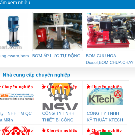
ẩm xem nhiều
dung ewara,bom
BƠM ÁP LỰC TỰ ĐỘNG
BOM CUU HOA
Diesel,BOM CHUA CHAY
Nhà cung cấp chuyên nghiệp
ty TNHH TM QC
CÔNG TY TNHH
CÔNG TY TNHH
Đệm An Toàn
Rơ Le An Toàn
Bộ Lặp Tín Hiệu
Rơ
a Miền
THIẾT BỊ CÔNG
KỸ THUẬT KTECH
nix Contact
Phoenix Contact
PROFIBUS Phoenix
Pho
NGHIỆP NIHON
VIỆT NAM
PC20-1NO-
PSR-SCP-
Contact PSI-REP-
298
SETSUBI VIỆT
24DC-SP -
24UC/ESL4/3X1/1X2/B
PROFIBUS/12MB -