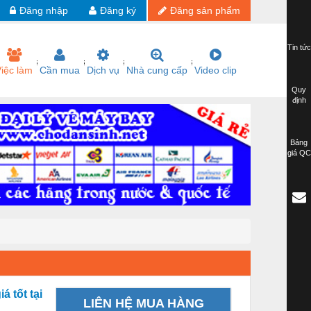
Đăng nhập
Đăng ký
Đăng sản phẩm
Tin tức
iệc làm
Cần mua
Dịch vụ
Nhà cung cấp
Video clip
Quy
định
Bảng
giá QC
 tốt tại
LIÊN HỆ MUA HÀNG