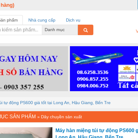
 hàng)
Sản phẩm
Nhà cung cấp
Dịch vụ
Danh mục
V
i tự động PS600 giá tốt tại Long An, Hậu Giang, Bến Tre
MỤC SẢN PHẨM
»
Dây chuyền sản xuất
Máy hàn miệng túi tự động PS600 giá
Long An, Hậu Giang, Bến Tre