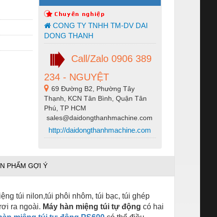
CONG TY TNHH TM-DV DAI
DONG THANH
Call/Zalo 0906 389
234 - NGUYỆT
69 Đường B2, Phường Tây
Thạnh, KCN Tân Bình, Quận Tân
Phú, TP HCM
sales@daidongthanhmachine.com
http://daidongthanhmachine.com
N PHẨM GỢI Ý
ng túi nilon,túi phôi nhôm, túi bạc, túi ghép
rơi ra ngoài.
Máy hàn miệng túi tự động
có hai