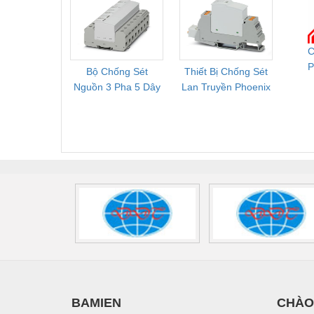
Thiết bị làm sạch
Tốt
264/50-FM -
2
2909589
Thiết bị sơn - Sơn
C
Thiết bị nhà bếp
P
Bộ Chống Sét
Thiết Bị Chống Sét
Bộ L
Thiết bị nhiệt
C
Nguồn 3 Pha 5 Dây
Lan Truyền Phoenix
Công
Phoenix Contact
Contact PLT-SEC-
Phoe
Thiêt bị PCCC
FLT-SEC-P-T1-3S-
T3-230-FM-PT -
QU
Thiết bị truyền động
440/35-FM -
2907928
UPS/23
2908264
-
Thiết bị văn phòng
Thiết bị viễn thông
Thủy lực-Thiết bị
Thủy sản - Trang thiết bị
Tự động hoá
Van - Co các loại
BAMIEN
CHÀO
Vật liệu mài mòn