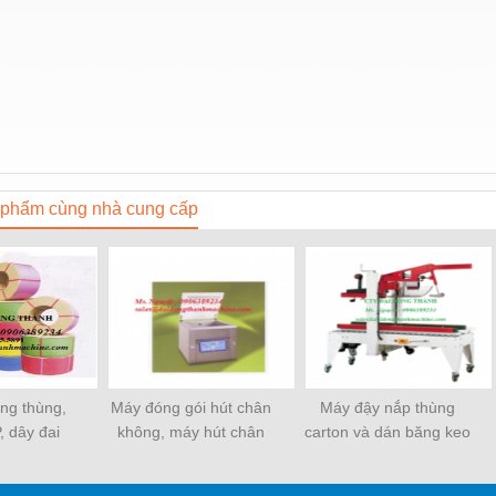
phẩm cùng nhà cung cấp
ềng thùng,
Máy đóng gói hút chân
Máy đậy nắp thùng
, dây đai
không, máy hút chân
carton và dán băng keo
ựa
không một buồng hút
tự động