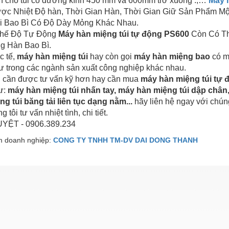
nh cho túi có đường kính 450 mm và 600mm trở xuống .,…
Máy 
ược Nhiệt Độ hàn, Thời Gian Hàn, Thời Gian Giữ Sản Phẩm Mộ
i Bao Bì Có Độ Dày Mỏng Khác Nhau.
Chế Độ Tự Động
Máy hàn miệng túi tự động PS600
Còn Có Th
g Hàn Bao Bì.
c tế,
máy hàn miệng túi
hay còn gọi
máy hàn miệng bao
có mộ
ư trong các ngành sản xuất công nghiệp khác nhau.
 cần được tư vấn kỹ hơn hay cần mua
máy hàn miệng túi tự
ư:
máy hàn miệng túi nhấn tay, máy hàn miệng túi dập chân
g túi băng tải liên tục dạng nằm...
hãy liên hệ ngay với chúng
 tôi tư vấn nhiệt tình, chi tiết.
YỆT - 0906.389.234
 doanh nghiệp:
CONG TY TNHH TM-DV DAI DONG THANH