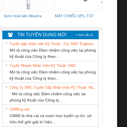
›
bơm hoả tiển Mastra
MÁY CHIẾU VPL-TX7
BOM DINH
WHITE
TIN TUYỂN DỤNG MỚI
» Xem tất cả
Tuyển gấp nhân viên Kỹ Thuật - Cty SMC Engineering
Mô tả công việc Đảm nhiệm công việc tại phòng
kỹ thuật của Công ty theo...
Tuyển Nhanh Nhân Viên Kỹ Thuật- SMC
Công Ty TNHH
CONG TY TNHH
CÔNG TY CP TỰ
 Le An Toàn
Bộ giám sát chuỗi
Bộ giám sát dòng
Bộ ng
Mô tả công việc Đảm nhiệm công việc tại phòng
hiết Bị Điện Nam
TM-DV DAI DONG
ĐỘNG TIẾN
enix Contact
tấm pin
điện chuỗi
ray W
kỹ thuật của Công ty theo...
Quốc Thịnh
THANH
HƯNG
6960 – PSR-
TRANSCLINIC 16I+
TRANSCLINIC 16I+
BAS 
Công Ty SMC Tuyển Gấp Nhân Viên Kỹ Thuật- Hà Nội
SCP-
1K5 L (2433950000)
(2008130000)
(28
Mô tả công việc Đảm nhiệm công việc tại
/FSP/2X1/1X2
phòng kỹ thuật của Công ty...
CM88 jp net
CÔNG TY TNHH
CÔNG TY TNHH
CÔNG TY CỔ
CM88 là nhà cái cá cược trực tuyến uy tín, sở
THƯƠNG MẠI
THIẾT BỊ CÔNG
PHẦN DÂY VÀ
iám sát chuỗi
Bộ chỉnh lưu nguồn
Nẹp nhôm chống
Bộ c
hữu thế giới giải trí hiện...
THIÊN ÂN VIỆT
NGHIỆP NIHON
CÁP ĐIỆN
tấm pin
điện TRANSCLINIC
trơn Đà Nẵng
giám 