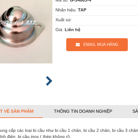
Nhãn hiệu:
TAP
Xuất xứ:
Giá:
Liên hệ
EMAIL MUA HÀNG
ẾT VỀ SẢN PHẨM
THÔNG TIN DOANH NGHIỆP
SẢ
ng cấp các loại bi cầu như bi cầu 1 chân, bi cầu 2 chân, bi cầu 3 chân,
ĩnh điện, bi cầu inox ( thép không rỉ).