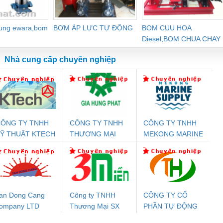
dung ewara,bom
BƠM ÁP LỰC TỰ ĐỘNG
BOM CUU HOA
Diesel,BOM CHUA CHAY
Nhà cung cấp chuyên nghiệp
ÔNG TY TNHH
CÔNG TY TNHH
CÔNG TY TNHH
Đệm An Toàn
Rơ Le An Toàn
Bộ Lặp Tín Hiệu
Rơ
Ỹ THUẬT KTECH
THƯƠNG MẠI
MEKONG MARINE
T
nix Contact
Phoenix Contact
PROFIBUS Phoenix
Pho
IỆT NAM
DỊCH VỤ KỸ
SUPPLY
PC20-1NO-
PSR-SCP-
Contact PSI-REP-
298
THUẬT ĐIỆN CƠ
24DC-SP -
24UC/ESL4/3X1/1X2/B
PROFIBUS/12MB -
GIA HƯNG PHÁT
700578
- 2981059
2708863
24DC
an Dong Cang
Công ty TNHH
CÔNG TY CỔ
ompany LTD
Thương Mại SX
PHẦN TỰ ĐỘNG
ưu Điện AC
Mô-đun Ắc Quy UPS
Rơ Le An Toàn
Bộ g
Ba Miền
TIẾN HƯNG
 Suất Cao
Phoenix Contact
Phoenix Contact