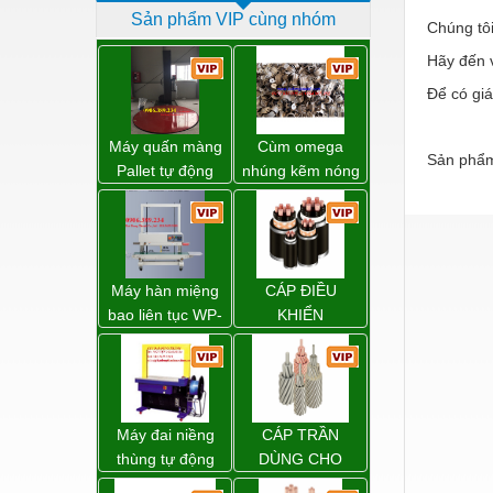
Sản phẩm VIP cùng nhóm
Dịch vụ - Thi công
Chúng tôi
Hãy đến v
Điện công nghiệp
Để có giá
Điện gia dụng
Điện Lạnh
Máy quấn màng
Cùm omega
Sản phẩm
Pallet tự động
nhúng kẽm nóng
Đóng tàu Thiết bị
WP-55 xuất xứ
Đài Loan
Đúc chính xác Thiết bị
Dụng cụ cầm tay
Máy hàn miệng
CÁP ĐIỀU
Dụng cụ cắt gọt
bao liên tục WP-
KHIỂN
1200V chính
Dụng cụ điện
hãng giá tốt
Dụng cụ đo
Gỗ - Trang thiết bị
Máy đai niềng
CÁP TRẦN
Hàn cắt - Thiết bị
thùng tự động
DÙNG CHO
DBA-200 giá tốt
ĐƯỜNG DÂY