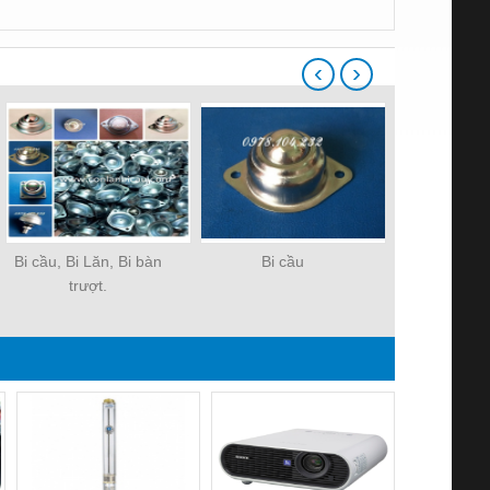
‹
›
Bi cầu, Bi Lăn, Bi bàn
Bi cầu
Bi cầu 4
trượt.