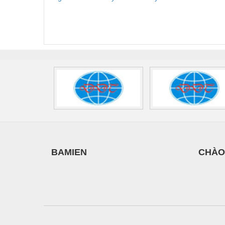
Thiết bị làm sạch
Phoenix Contact
Contact PLT-SEC-
Phoe
FLT-SEC-P-T1-3S-
T3-230-FM-PT -
QU
Thiết bị sơn - Sơn
440/35-FM -
2907928
UPS/23
Thiết bị nhà bếp
2908264
-
Thiết bị nhiệt
Thiêt bị PCCC
Thiết bị truyền động
Thiết bị văn phòng
Thiết bị viễn thông
Thủy lực-Thiết bị
BAMIEN
CHÀO
Thủy sản - Trang thiết bị
Tự động hoá
Van - Co các loại
Vật liệu mài mòn