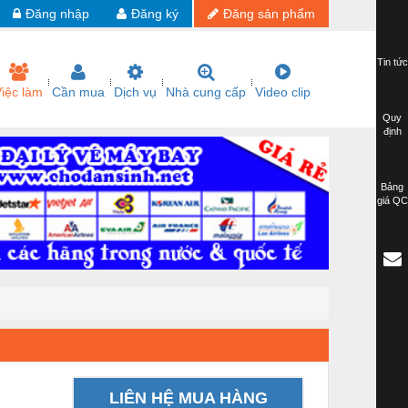
Đăng nhập
Đăng ký
Đăng sản phẩm
Tin tức
iệc làm
Cần mua
Dịch vụ
Nhà cung cấp
Video clip
Quy
định
Bảng
giá QC
LIÊN HỆ MUA HÀNG