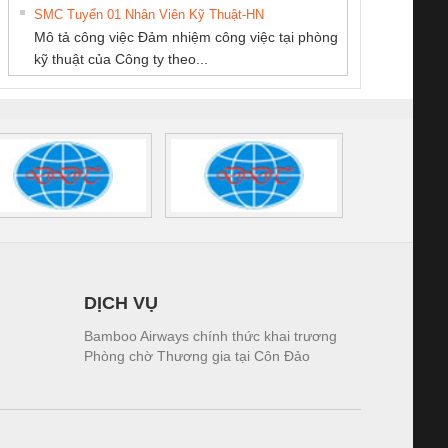
NAM
SETSUBI VIỆT
THƯỢNG ĐÌNH
SMC Tuyển 01 Nhân Viên Kỹ Thuật-HN
SCLINIC 16I+
BKE 1K5.4
Sola
NAM
Mô tả công việc Đảm nhiệm công việc tại phòng
 (2502520000)
(7791400879)2. Giá
TRAN
kỹ thuật của Công ty theo...
1K5.4
DỊCH VỤ
Bamboo Airways chính thức khai trương
Phòng chờ Thương gia tại Côn Đảo