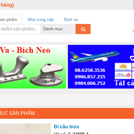
 hàng)
Sản phẩm
Nhà cung cấp
Dịch vụ
Danh mục
V
MỤC SẢN PHẨM
Bi cầu Inox
Mã số:
G-34885-4