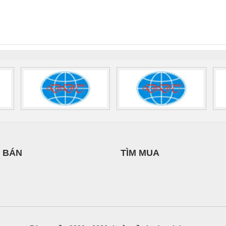
nix Contact
QUINT-HP-
2981059 – PSR-
TRAN
INT-HP-
BAT/PB/48DC/7.0AH/PT
SCP-
1K5 H
0AC/2.5KVA/PT
- 1133819
24UC/ESL4/3X1/1X2/B
 1136815
 BÁN
TÌM MUA