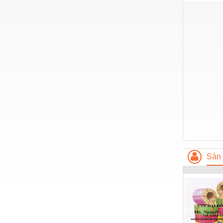
Thiết bị làm sạch
Thiết bị sơn - Sơn
Thiết bị nhà bếp
Thiết bị nhiệt
Thiêt bị PCCC
Thiết bị truyền động
Thiết bị văn phòng
Thiết bị viễn thông
Thủy lực-Thiết bị
Sản 
Thủy sản - Trang thiết bị
Tự động hoá
Van - Co các loại
Vật liệu mài mòn