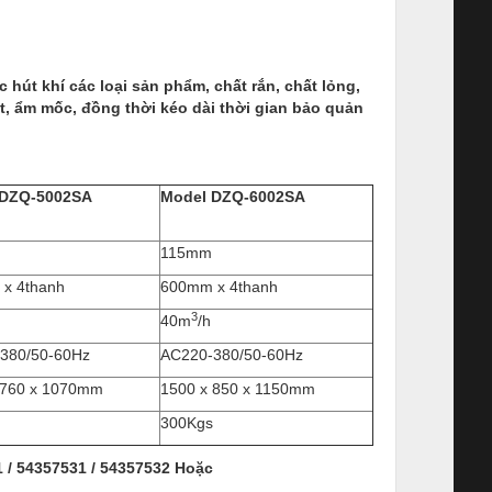
t khí các loại sản phẩm, chất rắn, chất lỏng,
, ẩm mốc, đồng thời kéo dài thời gian bảo quản
 DZQ-5002SA
Model DZQ-6002SA
115mm
x 4thanh
600mm x 4thanh
3
40m
/h
380/50-60Hz
AC220-380/50-60Hz
 760 x 1070mm
1500 x 850 x 1150mm
300Kgs
 / 54357531 / 54357532 Hoặc