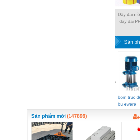
Vật liệu xây dựng
Dây đai ni
Vòng bi - Bạc đạn
dây đai PP
nh
Xe hơi - Phụ tùng
Sản ph
Xe máy - Phụ tùng
Xe tải - phụ tùng
Y khoa - Trang thiết bị
‹
bom truc 
bu ewara
Sản phẩm mới
(147896)