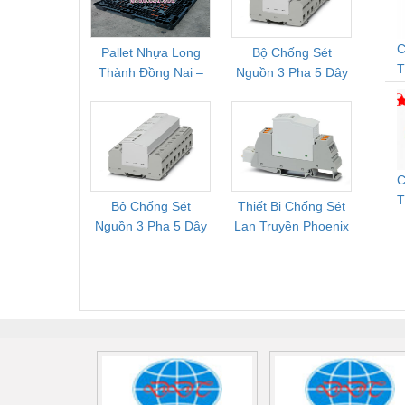
C
Pallet Nhựa Long
Bộ Chống Sét
Rơ Le 
Thành Đồng Nai –
Nguồn 3 Pha 5 Dây
Phoe
D
Cung Cấp Pallet
Phoenix Contact
PSR-
T
Mới, Pallet Cũ Giá
FLT-SEC-P-T1-3S-
1NC-
G
Tốt
264/50-FM -
2
2909589
C
T
Bộ Chống Sét
Thiết Bị Chống Sét
Bộ L
Nguồn 3 Pha 5 Dây
Lan Truyền Phoenix
Công
Phoenix Contact
Contact PLT-SEC-
Phoe
FLT-SEC-P-T1-3S-
T3-230-FM-PT -
QU
440/35-FM -
2907928
UPS/23
2908264
-