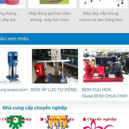
ềng thùng,
Máy đóng gói hút chân
Máy đậy nắp thùng
, dây đai
không, máy hút chân
carton và dán băng keo
ựa
không một buồng hút
tự động
ẩm xem nhiều
dung ewara,bom
BƠM ÁP LỰC TỰ ĐỘNG
BOM CUU HOA
Diesel,BOM CHUA CHAY
Nhà cung cấp chuyên nghiệp