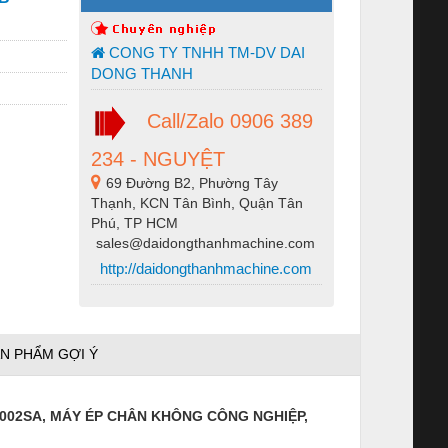
CONG TY TNHH TM-DV DAI
DONG THANH
Call/Zalo 0906 389
234 - NGUYỆT
69 Đường B2, Phường Tây
Thạnh, KCN Tân Bình, Quận Tân
Phú, TP HCM
sales@daidongthanhmachine.com
http://daidongthanhmachine.com
N PHẨM GỢI Ý
6002SA, MÁY ÉP CHÂN KHÔNG CÔNG NGHIỆP,