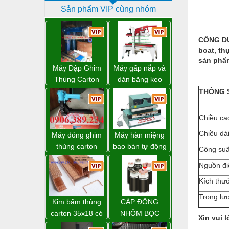
Sản phẩm VIP cùng nhóm
Dịch vụ - Thi công
Điện công nghiệp
CÔNG DỤN
Điện gia dụng
boat, th
sản phẩ
Điện Lạnh
Máy Dập Ghim
Máy gấp nắp và
Thùng Carton
dán băng keo
Đóng tàu Thiết bị
Wp-1200 Chính
thùng carton tự
THÔNG 
Hãng Đài Loan
động WP-5050F
Đúc chính xác Thiết bị
giá rẻ
Chiều ca
Dụng cụ cầm tay
Chiều dà
Máy đóng ghim
Máy hàn miệng
Dụng cụ cắt gọt
thùng carton
bao bán tự động
Công su
dùng khí nén giá
nhập khẩu
Dụng cụ điện
Nguồn đi
tốt
Taiwan
Dụng cụ đo
Kích thư
Gỗ - Trang thiết bị
Trọng lư
Kim bấm thùng
CÁP ĐỒNG
Hàn cắt - Thiết bị
carton 35x18 có
NHÔM BỌC
Xin vui 
sẵn giá rẻ toàn