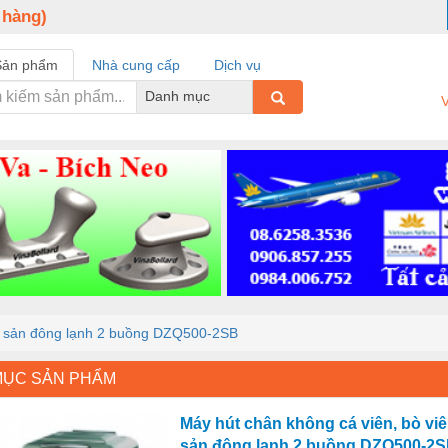
 hàng)
Sản phẩm
Nhà cung cấp
Dịch vụ
Danh mục
V
ải sản đông lạnh 2 buồng DZQ500-2SB
MỤC SẢN PHẨM
Máy hút chân không cá viên, bò viê
sản đông lạnh 2 buồng DZQ500-2