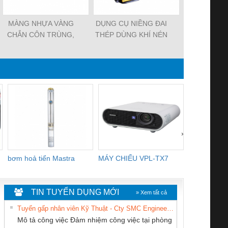
MÀNG NHỰA VÀNG
DỤNG CỤ NIỀNG ĐAI
Dụng Cụ Ni
CHẮN CÔN TRÙNG,
THÉP DÙNG KHÍ NÉN
Nhựa Dùng 
MÀNG CHỊU NHIỆT
P383. máy rút đai thép,
H45-16, dụn
KHO LẠNH, rèm nhựa
dụng cụ xiết đai thép
đai nhựa h
PVC
dùng 
›
bơm hoả tiển Mastra
MÁY CHIẾU VPL-TX7
BOM DINH
WHITE
TIN TUYỂN DỤNG MỚI
» Xem tất cả
Tuyển gấp nhân viên Kỹ Thuật - Cty SMC Engineering
Mô tả công việc Đảm nhiệm công việc tại phòng