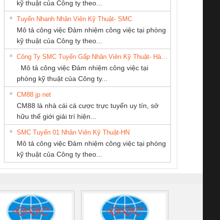
kỹ thuật của Công ty theo...
Tuyển Nhanh Nhân Viên Kỹ Thuật- SMC
CÔNG TY CP TỰ
Công ty TNHH
CÔNG TY CỔ
 Le An Toàn
Bộ giám sát chuỗi
Bộ giám sát dòng
Bộ ng
Mô tả công việc Đảm nhiệm công việc tại phòng
ĐỘNG TIẾN
Thương Mại SX
PHẦN TỰ ĐỘNG
enix Contact
tấm pin
điện chuỗi
ray W
kỹ thuật của Công ty theo...
HƯNG
Ba Miền
TIẾN HƯNG
6960 – PSR-
TRANSCLINIC 16I+
TRANSCLINIC 16I+
BAS 
Công Ty SMC Tuyển Gấp Nhân Viên Kỹ Thuật- Hà Nội
SCP-
1K5 L (2433950000)
(2008130000)
(28
Mô tả công việc Đảm nhiệm công việc tại
/FSP/2X1/1X2
phòng kỹ thuật của Công ty...
CM88 jp net
Cty TNHH TM QC
Công Ty TNHH
CÔNG TY TNHH
CM88 là nhà cái cá cược trực tuyến uy tín, sở
Ba Miền
Thiết Bị Điện Nam
KỸ THUẬT KTECH
iám sát chuỗi
Bộ chỉnh lưu nguồn
Nẹp nhôm chống
Bộ c
hữu thế giới giải trí hiện...
Quốc Thịnh
VIỆT NAM
tấm pin
điện TRANSCLINIC
trơn Đà Nẵng
giám 
SMC Tuyển 01 Nhân Viên Kỹ Thuật-HN
SCLINIC 16I+
BKE 1K5.4
Sola
Mô tả công việc Đảm nhiệm công việc tại phòng
 (2502520000)
(7791400879)2. Giá
TRAN
kỹ thuật của Công ty theo...
1K5.4