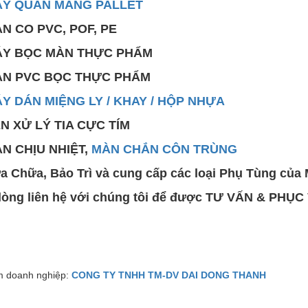
Y QUẤN MÀNG PALLET
ÀN CO PVC, POF, PE
ÁY BỌC MÀN THỰC PHẨM
ÀN PVC BỌC THỰC PHẨM
Y DÁN MIỆNG LY / KHAY / HỘP NHỰA
ÈN XỬ LÝ TIA CỰC TÍM
ÀN CHỊU NHIỆT,
MÀN CHẮN CÔN TRÙNG
ửa Chữa, Bảo Trì và cung cấp các loại Phụ Tùng của
 lòng liên hệ với chúng tôi để được TƯ VẤN & PHỤ
 doanh nghiệp:
CONG TY TNHH TM-DV DAI DONG THANH