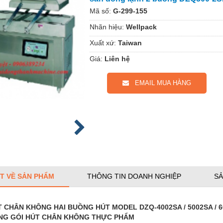
Mã số:
G-299-155
Nhãn hiệu:
Wellpack
Xuất xứ:
Taiwan
Giá:
Liên hệ
EMAIL MUA HÀNG
ẾT VỀ SẢN PHẨM
THÔNG TIN DOANH NGHIỆP
SẢ
 CHÂN KHÔNG HAI BUỒNG HÚT MODEL DZQ-4002SA / 5002SA / 
NG GÓI HÚT CHÂN KHÔNG THỰC PHẨM