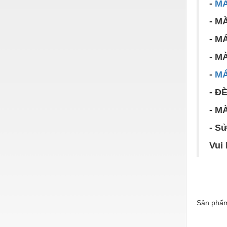
-
MÁ
Nước-Vật tư thiết bị
- M
Phốt cơ khí
- M
Sắt, thép, inox các loại
- M
Thí nghiệm-Trang thiết bị
-
MÁ
Thiết bị chiếu sáng
- Đ
Thiết bị chống sét
- M
Thiết bị an ninh
- S
Thiết bị công nghiệp
Vui
Thiết bị công trình
Thiết bị điện
Thiết bị giáo dục
Sản phẩm
Thiết bị khác