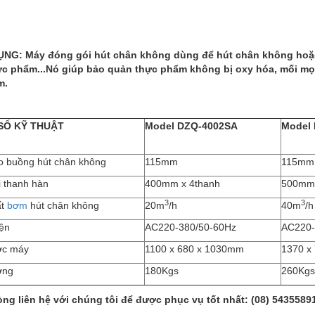
G: Máy đóng gói hút chân không dùng để hút chân không hoặc hú
ực phẩm...Nó giúp bảo quản thực phẩm không bị oxy hóa, mối mọt
m.
SỐ KỸ THUẬT
Model DZQ-4002SA
Model
o buồng hút chân không
115mm
115mm
i thanh hàn
400mm x 4thanh
500mm 
3
3
ất
bơm
hút chân không
20m
/h
40m
/h
ện
AC220-380/50-60Hz
AC220-
ớc máy
1100 x 680 x 1030mm
1370 x
ợng
180Kgs
260Kgs
lòng liên hệ với chúng tôi để được phục vụ tốt nhất: (08)
54355891