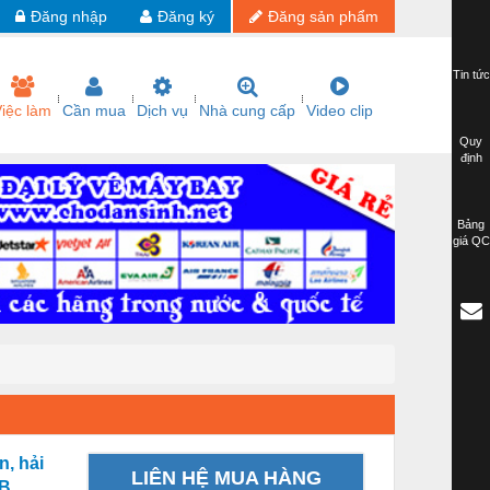
Đăng nhập
Đăng ký
Đăng sản phẩm
Tin tức
iệc làm
Cần mua
Dịch vụ
Nhà cung cấp
Video clip
Quy
định
Bảng
giá QC
n, hải
LIÊN HỆ MUA HÀNG
SB