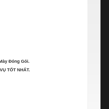
 Mày Đóng Gói.
C VỤ TỐT NHẤT.