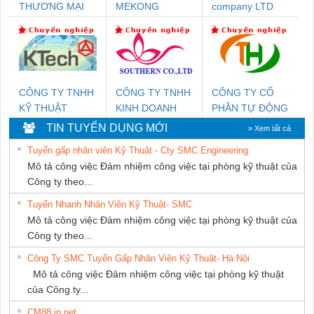
THƯƠNG MẠI
MEKONG
company LTD
DỊCH VỤ KỸ
MARINE
THUẬT ĐIỆN CƠ
SUPPLY
GIA HƯNG PHÁT
CÔNG TY TNHH
CÔNG TY TNHH
CÔNG TY CỔ
KỸ THUẬT
KINH DOANH
PHẦN TỰ ĐỘNG
KTECH VIỆT
DỊCH VỤ XNK
TIẾN HƯNG
TIN TUYỂN DỤNG MỚI
» Xem tất cả
NAM
PHƯƠNG NAM
Tuyển gấp nhân viên Kỹ Thuật - Cty SMC Engineering
Mô tả công việc Đảm nhiệm công việc tại phòng kỹ thuật của
Công ty theo...
Tuyển Nhanh Nhân Viên Kỹ Thuật- SMC
Mô tả công việc Đảm nhiệm công việc tại phòng kỹ thuật của
Công ty theo...
Công Ty SMC Tuyển Gấp Nhân Viên Kỹ Thuật- Hà Nội
Mô tả công việc Đảm nhiệm công việc tại phòng kỹ thuật
của Công ty...
CM88 jp net