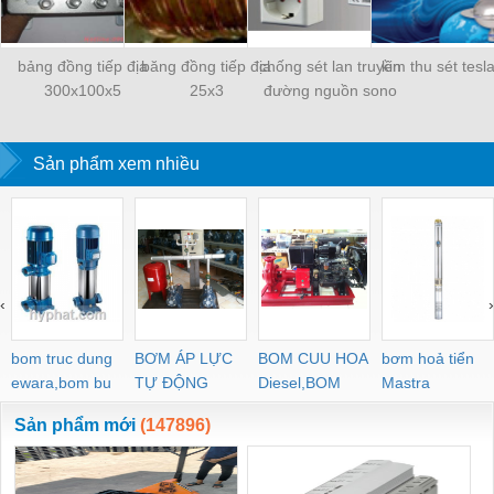
bảng đồng tiếp địa
băng đồng tiếp địa
chống sét lan truyền
kim thu sét tesl
300x100x5
25x3
đường nguồn sono
Sản phẩm xem nhiều
‹
›
bom truc dung
BƠM ÁP LỰC
BOM CUU HOA
bơm hoả tiển
ewara,bom bu
TỰ ĐỘNG
Diesel,BOM
Mastra
ewara
CHUA CHAY
Sản phẩm mới
(147896)