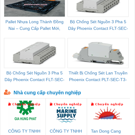
Pallet Nhựa Long Thành Đồng
Bộ Chống Sét Nguồn 3 Pha 5
Nai – Cung Cấp Pallet Mới,
Dây Phoenix Contact FLT-SEC-
C
Pallet Cũ Giá Tốt
P-T1-3S-264/50-FM - 2909589
Bộ Chống Sét Nguồn 3 Pha 5
Thiết Bị Chống Sét Lan Truyền
B
Dây Phoenix Contact FLT-SEC-
Phoenix Contact PLT-SEC-T3-
P-T1-3S-440/35-FM - 2908264
230-FM-PT - 2907928
Nhà cung cấp chuyên nghiệp
CÔNG TY TNHH
CÔNG TY TNHH
Tan Dong Cang