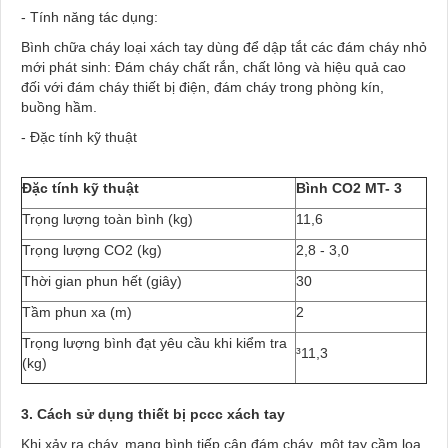
- Tính năng tác dụng:
Bình chữa cháy loại xách tay dùng để dập tắt các đám cháy nhỏ
mới phát sinh: Đám cháy chất rắn, chất lỏng và hiệu quả cao
đối với đám cháy thiết bị điện, đám cháy trong phòng kín,
buồng hầm.
- Đặc tính kỹ thuật
Đặc tính kỹ thuật
Bình CO2 MT- 3
Trọng l­ượng toàn bình (kg)
11,6
Trọng lượng CO2 (kg)
2,8 - 3,0
Thời gian phun hết (giây)
30
Tầm phun xa (m)
2
Trọng l­ượng bình đạt yêu cầu khi kiểm tra
³11,3
(kg)
3. Cách sử dụng thiết bị pccc xách tay
Khi xảy ra cháy, mang bình tiếp cận đám cháy, một tay cầm loa