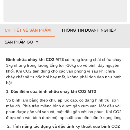
CHI TIẾT VỀ SẢN PHẨM
THÔNG TIN DOANH NGHIỆP
SẢN PHẨM GỢI Ý
Bình chữa cháy khí CO2 MT3
có trọng lượng chất chữa cháy
3kg nhưng trọng lượng tổng tới ~10kg do vỏ bình dày nguyên
khối. Khí CO2 tiện dụng cho các văn phòng vì sau khi chữa
cháy chất sẽ tự bốc hơi bay mất, không phải dọn dẹp như bình
bột.
1. Đăc điểm của bình chữa cháy khí CO2 MT3
Vỏ bình làm bằng thép chịu áp lực cao, có dạng hình trụ, sơn
màu đỏ. Phía trên miệng bình được gắn cụm van. Một đầu vòi
phun được gắn với van xả, một đầu gắn với loa phun. Khí CO2
được nén vào bình dưới một áp suất cao nên luôn ở dạng lỏng.
2. Tính năng tác dụng và đặc tính kỹ thuật của bình CO2