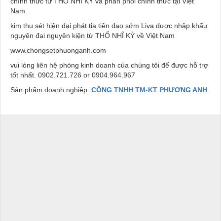
chính thức từ THỔ NHĨ KỲ và phân phối chính thức tại Việt
Nam.
kim thu sét hiện đại phát tia tiên đạo sớm Liva được nhập khẩu
nguyên đai nguyên kiện từ THỔ NHĨ KỲ về Việt Nam
www.chongsetphuonganh.com
vui lòng liên hệ phòng kinh doanh của chúng tôi để được hỗ trợ
tốt nhất. 0902.721.726 or 0904.964.967
Sản phẩm doanh nghiệp:
CÔNG TNHH TM-KT PHƯƠNG ANH