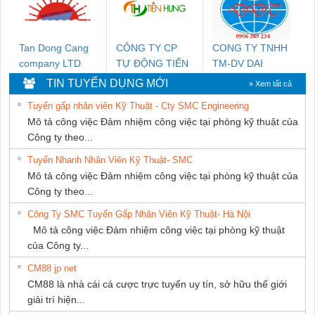
NAM
Tan Dong Cang
CÔNG TY CP
CONG TY TNHH
company LTD
TỰ ĐỘNG TIẾN
TM-DV DAI
HƯNG
DONG THANH
TIN TUYỂN DỤNG MỚI
» Xem tất cả
Tuyển gấp nhân viên Kỹ Thuật - Cty SMC Engineering
Mô tả công việc Đảm nhiệm công việc tại phòng kỹ thuật của
Công ty theo...
Tuyển Nhanh Nhân Viên Kỹ Thuật- SMC
Mô tả công việc Đảm nhiệm công việc tại phòng kỹ thuật của
Công ty theo...
Công Ty SMC Tuyển Gấp Nhân Viên Kỹ Thuật- Hà Nội
Mô tả công việc Đảm nhiệm công việc tại phòng kỹ thuật
của Công ty...
CM88 jp net
CM88 là nhà cái cá cược trực tuyến uy tín, sở hữu thế giới
giải trí hiện...