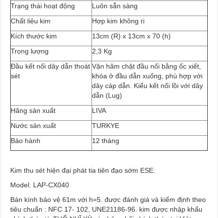
Trạng thái hoạt động
Luôn sẵn sàng
Chất liệu kim
Hợp kim không ri
Kích thước kim
13cm (R) x 13cm x 70 (h)
Trọng lượng
2,3 Kg
Đầu kết nối dây dẫn thoát
Vặn hãm chặt đầu nối bằng ốc xiết,
sét
khóa ở đầu dẫn xuống, phù hợp với
dây cáp dẫn. Kiểu kết nối lồi với dây
dẫn (Lug)
Hãng sản xuất
LIVA
Nước sản xuất
TURKYE
Bảo hành
12 tháng
Kim thu sét hiện đại phát tia tiên đạo sớm ESE:
Model: LAP-CX040
Bán kính bảo vệ 61m với h=5. được đánh giá và kiểm định theo
tiêu chuẩn : NFC 17- 102, UNE21186-96. kim được nhập khẩu