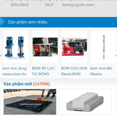
300x100x5
25x3
đường nguồn sono
Sản phẩm xem nhiều
‹
›
bom truc dung
BƠM ÁP LỰC
BOM CUU HOA
bơm hoả tiển
ewara,bom bu
TỰ ĐỘNG
Diesel,BOM
Mastra
ewara
CHUA CHAY
Sản phẩm mới
(147896)