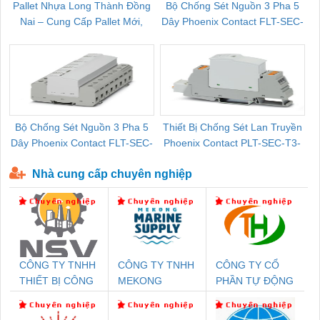
Pallet Nhựa Long Thành Đồng
Bộ Chống Sét Nguồn 3 Pha 5
Nai – Cung Cấp Pallet Mới,
Dây Phoenix Contact FLT-SEC-
C
Pallet Cũ Giá Tốt
P-T1-3S-264/50-FM - 2909589
Bộ Chống Sét Nguồn 3 Pha 5
Thiết Bị Chống Sét Lan Truyền
B
Dây Phoenix Contact FLT-SEC-
Phoenix Contact PLT-SEC-T3-
P-T1-3S-440/35-FM - 2908264
230-FM-PT - 2907928
Nhà cung cấp chuyên nghiệp
CÔNG TY TNHH
CÔNG TY TNHH
CÔNG TY CỔ
THIẾT BỊ CÔNG
MEKONG
PHẦN TỰ ĐỘNG
NGHIỆP NIHON
MARINE
TIẾN HƯNG
SETSUBI VIỆT
SUPPLY