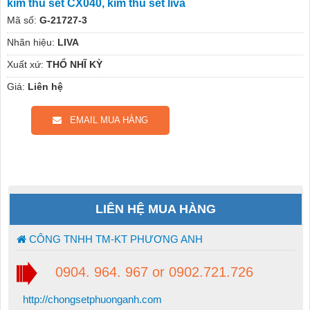
kim thu sét CX040, kim thu sét liva
Mã số:
G-21727-3
Nhãn hiệu:
LIVA
Xuất xứ:
THỔ NHĨ KỲ
Giá:
Liên hệ
EMAIL MUA HÀNG
LIÊN HỆ MUA HÀNG
CÔNG TNHH TM-KT PHƯƠNG ANH
0904. 964. 967 or 0902.721.726
http://chongsetphuonganh.com