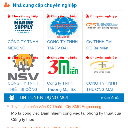
Nhà cung cấp chuyên nghiệp
CÔNG TY TNHH
CONG TY TNHH
Cty TNHH TM
MEKONG
TM-DV DAI
QC Ba Miền
MARINE SUPPLY
DONG THANH
CÔNG TY TNHH
Công ty TNHH
CÔNG TY TNHH
THIẾT BỊ CÔNG
Thương Mại SX
THƯƠNG MẠI
NGHIỆP NIHON
Ba Miền
THIÊN ÂN VIỆT
TIN TUYỂN DỤNG MỚI
» Xem tất cả
SETSUBI VIỆT
NAM
Tuyển gấp nhân viên Kỹ Thuật - Cty SMC Engineering
NAM
Mô tả công việc Đảm nhiệm công việc tại phòng kỹ thuật của
Công ty theo...