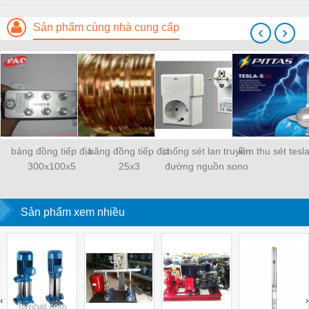
Sản phẩm cùng nhà cung cấp
‹
›
bảng đồng tiếp địa
băng đồng tiếp địa
chống sét lan truyền
kim thu sét tesl
300x100x5
25x3
đường nguồn sono
Sản phẩm xem nhiều
‹
›