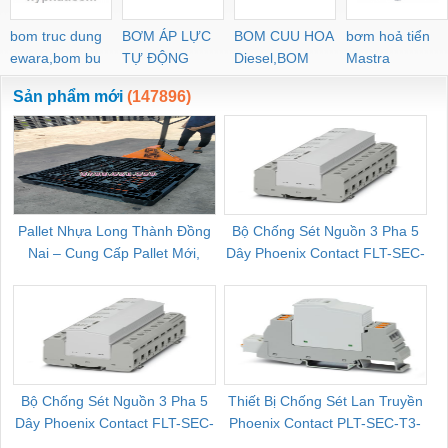
bom truc dung
BƠM ÁP LỰC
BOM CUU HOA
bơm hoả tiển
ewara,bom bu
TỰ ĐỘNG
Diesel,BOM
Mastra
ewara
CHUA CHAY
Sản phẩm mới
(147896)
Pallet Nhựa Long Thành Đồng
Bộ Chống Sét Nguồn 3 Pha 5
Nai – Cung Cấp Pallet Mới,
Dây Phoenix Contact FLT-SEC-
C
Pallet Cũ Giá Tốt
P-T1-3S-264/50-FM - 2909589
Bộ Chống Sét Nguồn 3 Pha 5
Thiết Bị Chống Sét Lan Truyền
B
Dây Phoenix Contact FLT-SEC-
Phoenix Contact PLT-SEC-T3-
P-T1-3S-440/35-FM - 2908264
230-FM-PT - 2907928