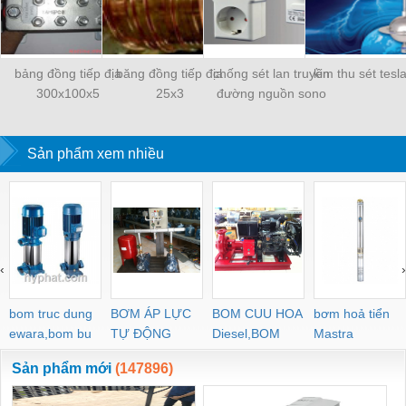
bảng đồng tiếp địa
băng đồng tiếp địa
chống sét lan truyền
kim thu sét tesl
300x100x5
25x3
đường nguồn sono
Sản phẩm xem nhiều
‹
›
bom truc dung
BƠM ÁP LỰC
BOM CUU HOA
bơm hoả tiển
ewara,bom bu
TỰ ĐỘNG
Diesel,BOM
Mastra
ewara
CHUA CHAY
Sản phẩm mới
(147896)