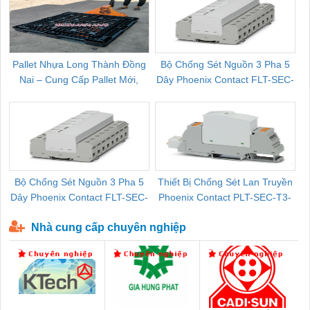
Pallet Nhựa Long Thành Đồng
Bộ Chống Sét Nguồn 3 Pha 5
Nai – Cung Cấp Pallet Mới,
Dây Phoenix Contact FLT-SEC-
C
Pallet Cũ Giá Tốt
P-T1-3S-264/50-FM - 2909589
Bộ Chống Sét Nguồn 3 Pha 5
Thiết Bị Chống Sét Lan Truyền
B
Dây Phoenix Contact FLT-SEC-
Phoenix Contact PLT-SEC-T3-
P-T1-3S-440/35-FM - 2908264
230-FM-PT - 2907928
Nhà cung cấp chuyên nghiệp