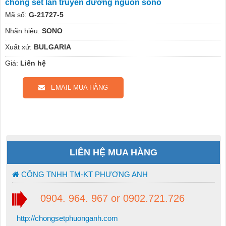
chống sét lan truyền đường nguồn sono
Mã số:
G-21727-5
Nhãn hiệu:
SONO
Xuất xứ:
BULGARIA
Giá:
Liên hệ
EMAIL MUA HÀNG
LIÊN HỆ MUA HÀNG
CÔNG TNHH TM-KT PHƯƠNG ANH
0904. 964. 967 or 0902.721.726
http://chongsetphuonganh.com