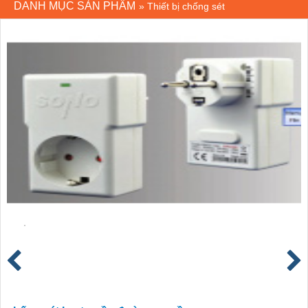
DANH MỤC SẢN PHẨM
»
Thiết bị chống sét