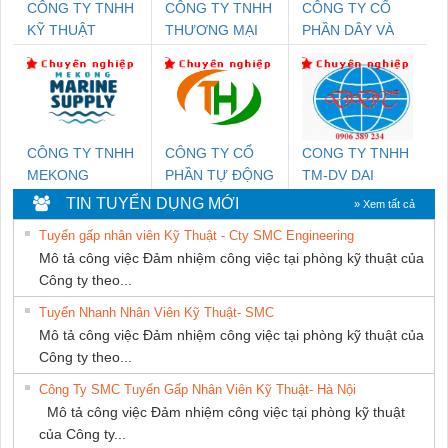
CÔNG TY TNHH
CÔNG TY TNHH
CÔNG TY CỔ
KỸ THUẬT
THƯƠNG MẠI
PHẦN DÂY VÀ
KTECH VIỆT
DỊCH VỤ KỸ
CÁP ĐIỆN
NAM
THUẬT ĐIỆN CƠ
THƯỢNG ĐÌNH
GIA HƯNG
PHÁT
CÔNG TY TNHH
CÔNG TY CỔ
CONG TY TNHH
MEKONG
PHẦN TỰ ĐỘNG
TM-DV DAI
MARINE SUPPLY
TIẾN HƯNG
DONG THANH
TIN TUYỂN DỤNG MỚI
» Xem tất cả
Tuyển gấp nhân viên Kỹ Thuật - Cty SMC Engineering
Mô tả công việc Đảm nhiệm công việc tại phòng kỹ thuật của
Công ty theo...
Tuyển Nhanh Nhân Viên Kỹ Thuật- SMC
Mô tả công việc Đảm nhiệm công việc tại phòng kỹ thuật của
Công ty theo...
Công Ty SMC Tuyển Gấp Nhân Viên Kỹ Thuật- Hà Nội
Mô tả công việc Đảm nhiệm công việc tại phòng kỹ thuật
của Công ty...