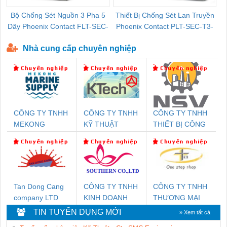
Bộ Chống Sét Nguồn 3 Pha 5
Thiết Bị Chống Sét Lan Truyền
B
Dây Phoenix Contact FLT-SEC-
Phoenix Contact PLT-SEC-T3-
P-T1-3S-440/35-FM - 2908264
230-FM-PT - 2907928
Nhà cung cấp chuyên nghiệp
CÔNG TY TNHH
CÔNG TY TNHH
CÔNG TY TNHH
MEKONG
KỸ THUẬT
THIẾT BỊ CÔNG
MARINE SUPPLY
KTECH VIỆT
NGHIỆP NIHON
NAM
SETSUBI VIỆT
NAM
Tan Dong Cang
CÔNG TY TNHH
CÔNG TY TNHH
company LTD
KINH DOANH
THƯƠNG MẠI
DỊCH VỤ XNK
THIÊN ÂN VIỆT
TIN TUYỂN DỤNG MỚI
» Xem tất cả
PHƯƠNG NAM
NAM