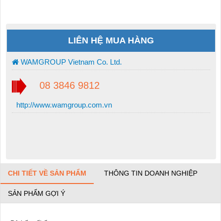
LIÊN HỆ MUA HÀNG
WAMGROUP Vietnam Co. Ltd.
08 3846 9812
http://www.wamgroup.com.vn
CHI TIẾT VỀ SẢN PHẨM
THÔNG TIN DOANH NGHIỆP
SẢN PHẨM GỢI Ý