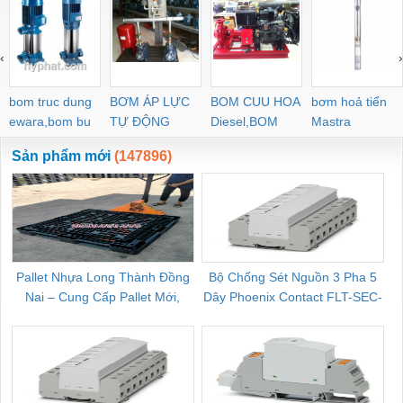
‹
›
bom truc dung
BƠM ÁP LỰC
BOM CUU HOA
bơm hoả tiển
ewara,bom bu
TỰ ĐỘNG
Diesel,BOM
Mastra
ewara
CHUA CHAY
Sản phẩm mới
(147896)
Pallet Nhựa Long Thành Đồng
Bộ Chống Sét Nguồn 3 Pha 5
Nai – Cung Cấp Pallet Mới,
Dây Phoenix Contact FLT-SEC-
C
Pallet Cũ Giá Tốt
P-T1-3S-264/50-FM - 2909589