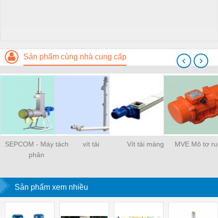
Sản phẩm cùng nhà cung cấp
‹
›
SEPCOM - Máy tách
vít tải
Vít tải máng
MVE Mô tơ r
phân
Sản phẩm xem nhiều