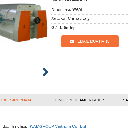
Nhãn hiệu:
WAM
Xuất xứ:
China /Italy
Giá:
Liên hệ
EMAIL MUA HÀNG
ẾT VỀ SẢN PHẨM
THÔNG TIN DOANH NGHIỆP
SẢ
 doanh nghiệp:
WAMGROUP Vietnam Co. Ltd.