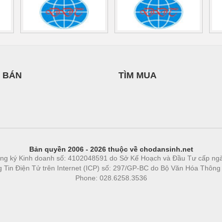
 BÁN
TÌM MUA
Bản quyền 2006 - 2026 thuộc về chodansinh.net
ng ký Kinh doanh số: 4102048591 do Sở Kế Hoạch và Đầu Tư cấp ng
ng Tin Điện Tử trên Internet (ICP) số: 297/GP-BC do Bộ Văn Hóa Thông
Phone: 028.6258.3536
Phòng trọ
|
https://bdsgroup.vn
https://kqxs123.com