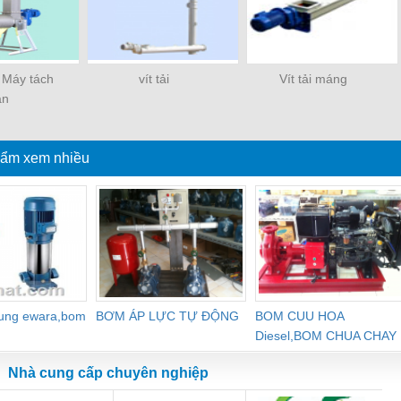
Máy tách
vít tải
Vít tải máng
ân
ẩm xem nhiều
dung ewara,bom
BƠM ÁP LỰC TỰ ĐỘNG
BOM CUU HOA
Diesel,BOM CHUA CHAY
Nhà cung cấp chuyên nghiệp