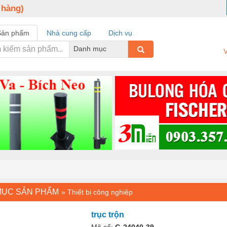
 hàng)
Sản phẩm
Nhà cung cấp
Dịch vụ
Danh mục
V
MỤC SẢN PHẨM
»
Thiết bị công nghiệp
trục trộn
Mã số:
G-24040-39