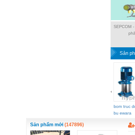
Hóa chất-Trang thiết bị
Kệ công nghiệp
Khí nén - Thiết bị
SEPCOM - 
ph
Khuôn mẫu - Phụ tùng
Lọc công nghiệp
Sản ph
Máy công cụ - Phụ tùng
Mỏ - Trang thiết bị
Mô tơ - Hộp số
Môi trường - Thiết bị
‹
Nâng hạ - Trang thiết bị
bom truc 
Nội - Ngoại thất - văn phòng
bu ewara
Nồi hơi - Trang thiết bị
Sản phẩm mới
(147896)
Nông nghiệp - Thiết bị