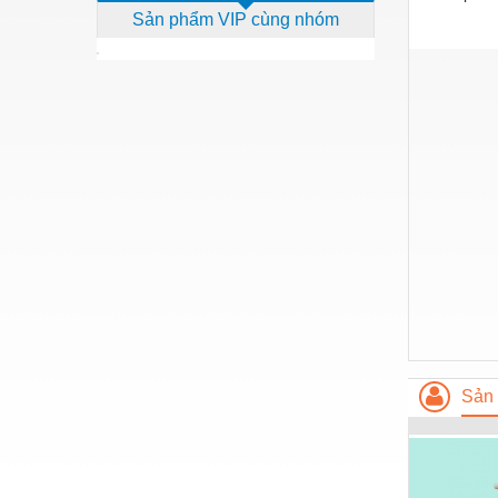
Sản phẩm VIP cùng nhóm
Dịch vụ - Thi công
Điện công nghiệp
Điện gia dụng
Điện Lạnh
Đóng tàu Thiết bị
Đúc chính xác Thiết bị
Dụng cụ cầm tay
Dụng cụ cắt gọt
Dụng cụ điện
Dụng cụ đo
Sản 
Gỗ - Trang thiết bị
Hàn cắt - Thiết bị