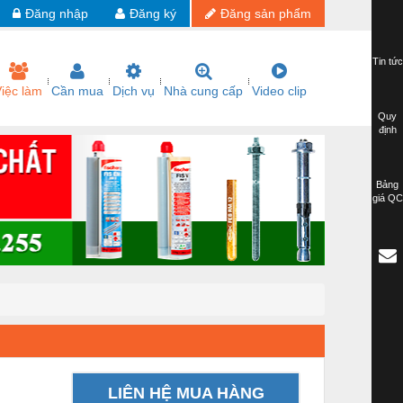
Đăng nhập
Đăng ký
Đăng sản phẩm
Tin tức
iệc làm
Cần mua
Dịch vụ
Nhà cung cấp
Video clip
Quy
định
Bảng
giá QC
LIÊN HỆ MUA HÀNG