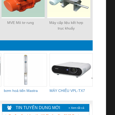
MVE Mô tơ rung
Máy cấp liệu kết hợp
MVE-MÔ T
trục khuấy
›
bơm hoả tiển Mastra
MÁY CHIẾU VPL-TX7
BOM DINH
WHITE
TIN TUYỂN DỤNG MỚI
» Xem tất cả