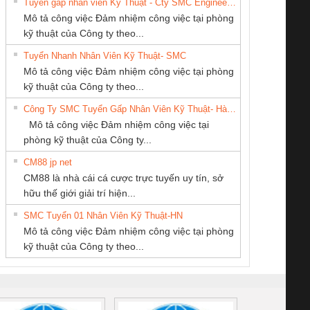
Tuyển gấp nhân viên Kỹ Thuật - Cty SMC Engineering
Mô tả công việc Đảm nhiệm công việc tại phòng
kỹ thuật của Công ty theo...
Tuyển Nhanh Nhân Viên Kỹ Thuật- SMC
CÔNG TY TNHH
CÔNG TY CỔ
CÔNG TY TNHH
 Le An Toàn
Bộ giám sát chuỗi
Bộ giám sát dòng
Bộ ng
Mô tả công việc Đảm nhiệm công việc tại phòng
KỸ THUẬT KTECH
PHẦN DÂY VÀ
THIẾT BỊ CÔNG
enix Contact
tấm pin
điện chuỗi
ray W
kỹ thuật của Công ty theo...
VIỆT NAM
CÁP ĐIỆN
NGHIỆP NIHON
6960 – PSR-
TRANSCLINIC 16I+
TRANSCLINIC 16I+
BAS 
Công Ty SMC Tuyển Gấp Nhân Viên Kỹ Thuật- Hà Nội
THƯỢNG ĐÌNH
SETSUBI VIỆT
SCP-
1K5 L (2433950000)
(2008130000)
(28
Mô tả công việc Đảm nhiệm công việc tại
NAM
/FSP/2X1/1X2
phòng kỹ thuật của Công ty...
CM88 jp net
CÔNG TY TNHH
CÔNG TY CP TỰ
CÔNG TY TNHH
CM88 là nhà cái cá cược trực tuyến uy tín, sở
MEKONG MARINE
ĐỘNG TIẾN
THƯƠNG MẠI
iám sát chuỗi
Bộ chỉnh lưu nguồn
Nẹp nhôm chống
Bộ c
hữu thế giới giải trí hiện...
SUPPLY
HƯNG
DỊCH VỤ KỸ
tấm pin
điện TRANSCLINIC
trơn Đà Nẵng
giám 
THUẬT ĐIỆN CƠ
SMC Tuyển 01 Nhân Viên Kỹ Thuật-HN
SCLINIC 16I+
BKE 1K5.4
Sola
GIA HƯNG PHÁT
Mô tả công việc Đảm nhiệm công việc tại phòng
 (2502520000)
(7791400879)2. Giá
TRAN
kỹ thuật của Công ty theo...
1K5.4