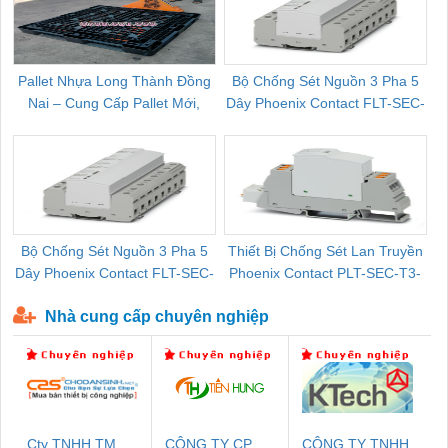
Pallet Nhựa Long Thành Đồng
Bộ Chống Sét Nguồn 3 Pha 5
Nai – Cung Cấp Pallet Mới,
Dây Phoenix Contact FLT-SEC-
C
Pallet Cũ Giá Tốt
P-T1-3S-264/50-FM - 2909589
Bộ Chống Sét Nguồn 3 Pha 5
Thiết Bị Chống Sét Lan Truyền
B
Dây Phoenix Contact FLT-SEC-
Phoenix Contact PLT-SEC-T3-
P-T1-3S-440/35-FM - 2908264
230-FM-PT - 2907928
Nhà cung cấp chuyên nghiệp
Cty TNHH TM
CÔNG TY CP
CÔNG TY TNHH