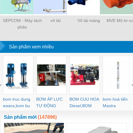
SEPCOM - Máy tách
vít tải
Vít tải máng
MVE Mô tơ r
phân
Sản phẩm xem nhiều
‹
›
bom truc dung
BƠM ÁP LỰC
BOM CUU HOA
bơm hoả tiển
ewara,bom bu
TỰ ĐỘNG
Diesel,BOM
Mastra
ewara
CHUA CHAY
Sản phẩm mới
(147896)