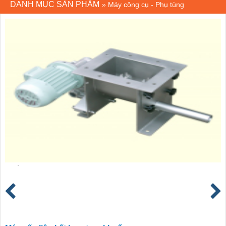
DANH MỤC SẢN PHẨM
»
Máy công cụ - Phụ tùng