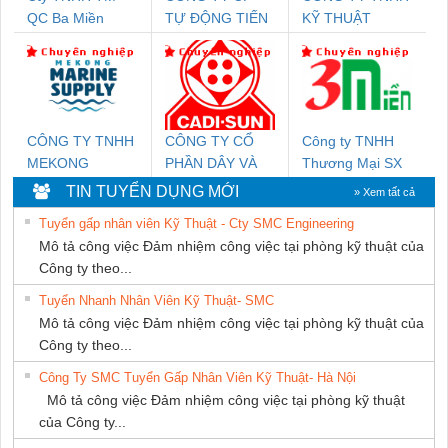
QC Ba Miền
TỰ ĐỘNG TIẾN
KỸ THUẬT
HƯNG
KTECH VIỆT
NAM
CÔNG TY TNHH
CÔNG TY CỔ
Công ty TNHH
MEKONG
PHẦN DÂY VÀ
Thương Mại SX
MARINE SUPPLY
CÁP ĐIỆN
Ba Miền
TIN TUYỂN DỤNG MỚI
» Xem tất cả
THƯỢNG ĐÌNH
Tuyển gấp nhân viên Kỹ Thuật - Cty SMC Engineering
Mô tả công việc Đảm nhiệm công việc tại phòng kỹ thuật của
Công ty theo...
Tuyển Nhanh Nhân Viên Kỹ Thuật- SMC
Mô tả công việc Đảm nhiệm công việc tại phòng kỹ thuật của
Công ty theo...
Công Ty SMC Tuyển Gấp Nhân Viên Kỹ Thuật- Hà Nội
Mô tả công việc Đảm nhiệm công việc tại phòng kỹ thuật
của Công ty...