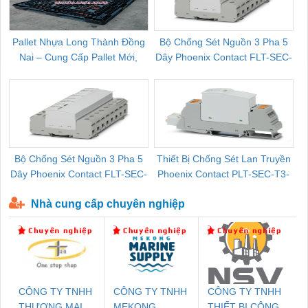
Pallet Nhựa Long Thành Đồng
Bộ Chống Sét Nguồn 3 Pha 5
Nai – Cung Cấp Pallet Mới,
Dây Phoenix Contact FLT-SEC-
C
Pallet Cũ Giá Tốt
P-T1-3S-264/50-FM - 2909589
Bộ Chống Sét Nguồn 3 Pha 5
Thiết Bị Chống Sét Lan Truyền
B
Dây Phoenix Contact FLT-SEC-
Phoenix Contact PLT-SEC-T3-
P-T1-3S-440/35-FM - 2908264
230-FM-PT - 2907928
Nhà cung cấp chuyên nghiệp
CÔNG TY TNHH
CÔNG TY TNHH
CÔNG TY TNHH
THƯƠNG MẠI
MEKONG
THIẾT BỊ CÔNG