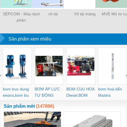
SEPCOM - Máy tách
vít tải
Vít tải máng
MVE Mô tơ r
phân
Sản phẩm xem nhiều
‹
›
bom truc dung
BƠM ÁP LỰC
BOM CUU HOA
bơm hoả tiển
ewara,bom bu
TỰ ĐỘNG
Diesel,BOM
Mastra
ewara
CHUA CHAY
Sản phẩm mới
(147896)