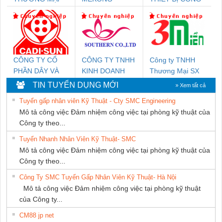
THIÊN ÂN VIỆT
MARINE
NGHIỆP NIHON
NAM
SUPPLY
SETSUBI VIỆT
NAM
CÔNG TY CỔ
CÔNG TY TNHH
Công ty TNHH
PHẦN DÂY VÀ
KINH DOANH
Thương Mại SX
CÁP ĐIỆN
DỊCH VỤ XNK
Ba Miền
TIN TUYỂN DỤNG MỚI
» Xem tất cả
THƯỢNG ĐÌNH
PHƯƠNG NAM
Tuyển gấp nhân viên Kỹ Thuật - Cty SMC Engineering
Mô tả công việc Đảm nhiệm công việc tại phòng kỹ thuật của
Công ty theo...
Tuyển Nhanh Nhân Viên Kỹ Thuật- SMC
Mô tả công việc Đảm nhiệm công việc tại phòng kỹ thuật của
Công ty theo...
Công Ty SMC Tuyển Gấp Nhân Viên Kỹ Thuật- Hà Nội
Mô tả công việc Đảm nhiệm công việc tại phòng kỹ thuật
của Công ty...
CM88 jp net