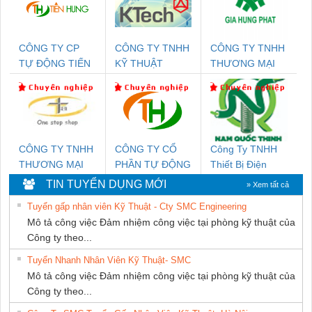
CÔNG TY CP
CÔNG TY TNHH
CÔNG TY TNHH
TỰ ĐỘNG TIẾN
KỸ THUẬT
THƯƠNG MẠI
HƯNG
KTECH VIỆT
DỊCH VỤ KỸ
NAM
THUẬT ĐIỆN CƠ
GIA HƯNG
PHÁT
CÔNG TY TNHH
CÔNG TY CỔ
Công Ty TNHH
THƯƠNG MẠI
PHẦN TỰ ĐỘNG
Thiết Bị Điện
THIÊN ÂN VIỆT
TIẾN HƯNG
Nam Quốc Thịnh
TIN TUYỂN DỤNG MỚI
» Xem tất cả
NAM
Tuyển gấp nhân viên Kỹ Thuật - Cty SMC Engineering
Mô tả công việc Đảm nhiệm công việc tại phòng kỹ thuật của
Công ty theo...
Tuyển Nhanh Nhân Viên Kỹ Thuật- SMC
Mô tả công việc Đảm nhiệm công việc tại phòng kỹ thuật của
Công ty theo...