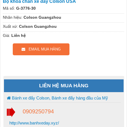
Bộ khóa chân xe đẩy Colson USA
Mã số:
G-3776-30
Nhãn hiệu:
Colson Guangzhou
Xuất xứ:
Colson Guangzhou
Giá:
Liên hệ
EMAIL MUA HÀNG
LIÊN HỆ MUA HÀNG
Bánh xe đẩy Colson, Bánh xe đẩy hàng đầu của Mỹ
0909250794
http://www.banhxeday.xyz/