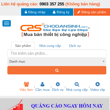
Liên hệ quảng cáo:
0903 357 255
(Không bán hàng)
Đăng nhập
Đăng ký
Đăng sản phẩm
Sản phẩm
Nhà cung cấp
Dịch vụ
Danh mục
Việc làm
Cần mua
Dịch vụ
Nhà cung cấp
Video clip