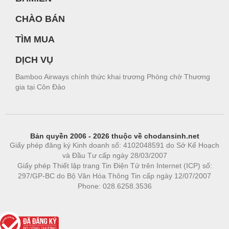
CHÀO BÁN
TÌM MUA
DỊCH VỤ
Bamboo Airways chính thức khai trương Phòng chờ Thương
gia tại Côn Đảo
Bản quyền 2006 - 2026 thuộc về chodansinh.net
Giấy phép đăng ký Kinh doanh số: 4102048591 do Sở Kế Hoạch
và Đầu Tư cấp ngày 28/03/2007
Giấy phép Thiết lập trang Tin Điện Tử trên Internet (ICP) số:
297/GP-BC do Bộ Văn Hóa Thông Tin cấp ngày 12/07/2007
Phone: 028.6258.3536
Phòng trọ
|
https://bdsgroup.vn
https://kqxs123.com