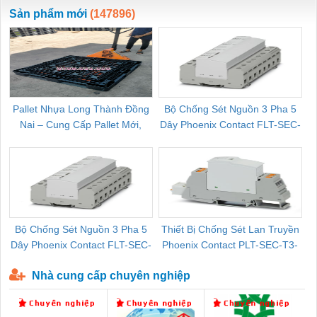
ewara
CHUA CHAY
Sản phẩm mới
(147896)
Pallet Nhựa Long Thành Đồng
Bộ Chống Sét Nguồn 3 Pha 5
Nai – Cung Cấp Pallet Mới,
Dây Phoenix Contact FLT-SEC-
C
Pallet Cũ Giá Tốt
P-T1-3S-264/50-FM - 2909589
Bộ Chống Sét Nguồn 3 Pha 5
Thiết Bị Chống Sét Lan Truyền
B
Dây Phoenix Contact FLT-SEC-
Phoenix Contact PLT-SEC-T3-
P-T1-3S-440/35-FM - 2908264
230-FM-PT - 2907928
Nhà cung cấp chuyên nghiệp