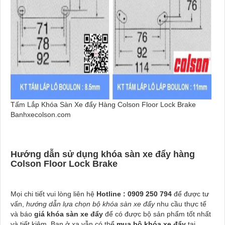
Tấm Lắp Khóa Sàn Xe đẩy Hàng Colson Floor Lock Brake
Banhxecolson.com
Hướng dẫn sử dụng khóa sàn xe đẩy hàng
Colson Floor Lock Brake
Mọi chi tiết vui lòng liên hệ
Hotline : 0909 250 794
để được tư
vấn,
hướng dẫn lựa chọn bộ khóa sàn xe đẩy
nhu cầu thực tế
và báo
giá
khóa sàn xe đẩy
để có được bộ sản phẩm tốt nhất
và tiết kiệm. Bạn ở xa vẫn có thể
mua
bộ khóa xe đẩy
tại