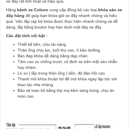
xe đẩy rất linh hoạt và hiệu quả.
Hãng
bánh xe Colson
cung cấp đồng bộ các loại
khóa sàn xe
đẩy
hàng
để giúp bạn khóa giữ xe đẩy nhanh chóng và hiệu
quả. Việc lắp ráp bộ khóa được thực hiện nhanh chóng và dễ
dàng, lắp bằng boulon hay hàn dưới mặt đáy xe đẩy.
Các đặt tính nổi bật :
Thiết kế bền, chịu tải nặng.
Thân ống chịu lực, tuổi thọ cao, ít bảo dưỡng.
Bàn đạp khóa dễ dàng bằng đạp chân.
Tấm cao su chống trượt, cố định xe trên mặt sàn nhẵn
hay nhám.
Lò xo ( lắp trong thân ống ) bền, độ đàn hồi cao.
Thanh mở khóa thuận lợi để mở khóa ngay lập tức với
thao tác nhẹ nhàng.
Bảo vệ toàn bộ bằng lớp mạ kẽm sáng bóng, chịu ăn
mòn cao.