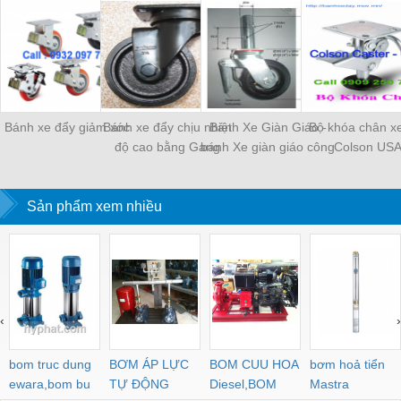
Bánh xe đẩy giảm xóc
Bánh xe đẩy chịu nhiệt
Bánh Xe Giàn Giáo -
Bộ khóa chân x
độ cao bằng Gang
bánh Xe giàn giáo công
Colson US
nghiệp - bánh xe giàn
giáo xây dựng
Sản phẩm xem nhiều
‹
›
bom truc dung
BƠM ÁP LỰC
BOM CUU HOA
bơm hoả tiển
ewara,bom bu
TỰ ĐỘNG
Diesel,BOM
Mastra